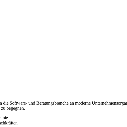
gen die Software- und Beratungsbranche an moderne Unternehmensorgani
h zu begegnen.
nomie
achkräften