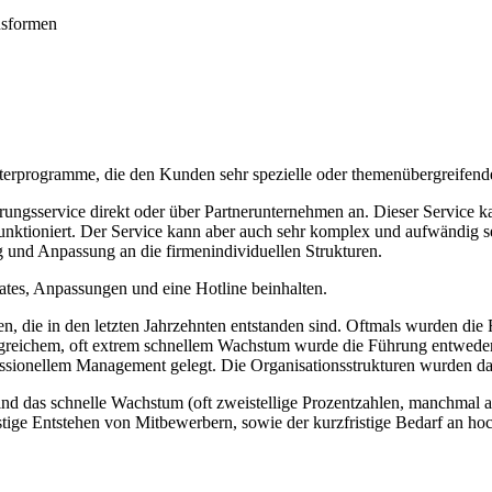
nsformen
terprogramme, die den Kunden sehr spezielle oder themenübergreifend
rungsservice direkt oder über Partnerunternehmen an. Dieser Service 
 funktioniert. Der Service kann aber auch sehr komplex und aufwändig 
ng und Anpassung an die firmenindividuellen Strukturen.
ates, Anpassungen und eine Hotline beinhalten.
n, die in den letzten Jahrzehnten entstanden sind. Oftmals wurden di
greichem, oft extrem schnellem Wachstum wurde die Führung entweder 
fessionellem Management gelegt. Die Organisationsstrukturen wurden
nd das schnelle Wachstum (oft zweistellige Prozentzahlen, manchmal a
tige Entstehen von Mitbewerbern, sowie der kurzfristige Bedarf an hoc