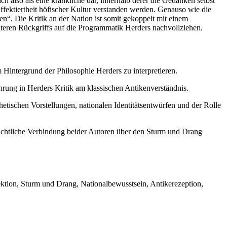
ch also als eine kränkliche dar, innerhalb derer die Gedanken selbst
ffektiertheit höfischer Kultur verstanden werden. Genauso wie die
n“. Die Kritik an der Nation ist somit gekoppelt mit einem
eiteren Rückgriffs auf die Programmatik Herders nachvollziehen.
Hintergrund der Philosophie Herders zu interpretieren.
rung in Herders Kritik am klassischen Antikenverständnis.
etischen Vorstellungen, nationalen Identitätsentwürfen und der Rolle
hichtliche Verbindung beider Autoren über den Sturm und Drang
ktion, Sturm und Drang, Nationalbewusstsein, Antikerezeption,