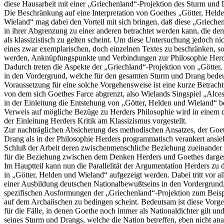
diese Hausarbeit mit einer „Griechenland“-Projektion des Sturm und 
Die Beschränkung auf eine Interpretation von Goethes „Götter, Held
Wieland“ mag dabei den Vorteil mit sich bringen, daß diese „Grieche
in ihrer Abgrenzung zu einer anderen betrachtet werden kann, die d
als klassizistisch zu gelten scheint. Um diese Untersuchung jedoch ni
eines zwar exemplarischen, doch einzelnen Textes zu beschränken, so
werden, Anknüpfungspunkte und Verbindungen zur Philosophie Herd
Dadurch treten die Aspekte der „Griechland“-Projektion von „Götter
in den Vordergrund, welche für den gesamten Sturm und Drang bedeu
Voraussetzung für eine solche Vorgehensweise ist eine kurze Betrach
von dem sich Goethes Farce abgrenzt, also Wielands Singspiel „Alce
in der Einleitung die Entstehung von „Götter, Helden und Wieland“ bet
Verweis auf mögliche Bezüge zu Herders Philosophie wird in einem dr
der Einleitung Herders Kritik am Klassizismus vorgestellt.
Zur nachträglichen Absicherung des methodischen Ansatzes, der Goe
Drang als in der Philosophie Herders programmatisch verankert ansie
Schluß der Arbeit deren zwischenmenschliche Beziehung zueinander 
für die Beziehung zwischen dem Denken Herders und Goethes dargest
Im Hauptteil kann nun die Parallelität der Argumentation Herders zu 
in „Götter, Helden und Wieland“ aufgezeigt werden. Dabei tritt vor a
einer Ausbildung deutschen Nationalbewußtseins in den Vordergrund,
spezifischen Ausformungen der „Griechenland“-Projektion zum Beispi
auf dem Archaiischen zu bedingen scheint. Bedeutsam ist diese Vorg
für die Fälle, in denen Goethe noch immer als Nationaldichter gilt un
seines Sturm und Drangs, welche die Nation betreffen, eben nicht anal