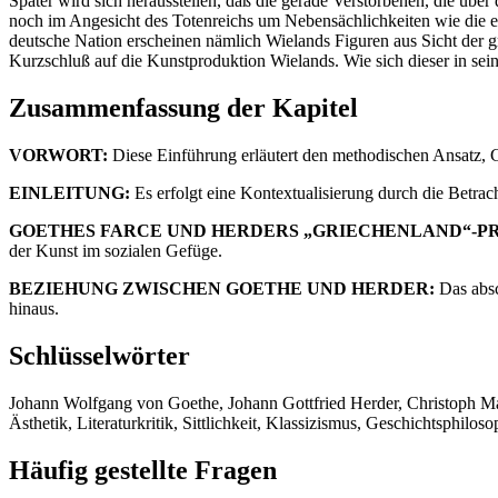
Später wird sich herausstellen, daß die gerade Verstorbenen, die über 
noch im Angesicht des Totenreichs um Nebensächlichkeiten wie die ein
deutsche Nation erscheinen nämlich Wielands Figuren aus Sicht der gr
Kurzschluß auf die Kunstproduktion Wielands. Wie sich dieser in sein
Zusammenfassung der Kapitel
VORWORT:
Diese Einführung erläutert den methodischen Ansatz, G
EINLEITUNG:
Es erfolgt eine Kontextualisierung durch die Betra
GOETHES FARCE UND HERDERS „GRIECHENLAND“-PR
der Kunst im sozialen Gefüge.
BEZIEHUNG ZWISCHEN GOETHE UND HERDER:
Das absc
hinaus.
Schlüsselwörter
Johann Wolfgang von Goethe, Johann Gottfried Herder, Christoph Mar
Ästhetik, Literaturkritik, Sittlichkeit, Klassizismus, Geschichtsphilos
Häufig gestellte Fragen