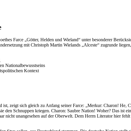
e
oethes Farce „Götter, Helden und Wieland“ unter besonderer Berücksich
inandersetzung mit Christoph Martin Wielands „Alceste“ zugrunde liege
g
hen Nationalbewusstseins
tspolitischen Kontext
nd ist, zeigt sich gleich zu Anfang seiner Farce: „Merkur: Charon! H
sie den Schnuppen kriegen. Charon: Saubre Nation! Woher? Das ist ei
 nicht unangesehen auf der Oberwelt. Dem Herrn Literator hier fehlt 