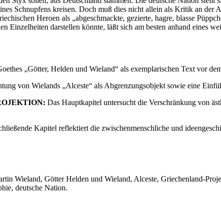
den Styx sollen, aus Deutschland stammen. Die deutsche Nation stellt si
es Schnupfens kreisen. Doch muß dies nicht allein als Kritik an der A
iechischen Heroen als „abgeschmackte, gezierte, hagre, blasse Püppche
en Einzelheiten darstellen könnte, läßt sich am besten anhand eines w
oethes „Götter, Helden und Wieland“ als exemplarischen Text vor dem 
chtung von Wielands „Alceste“ als Abgrenzungsobjekt sowie eine Einfüh
OJEKTION:
Das Hauptkapitel untersucht die Verschränkung von ästh
hließende Kapitel reflektiert die zwischenmenschliche und ideengesc
tin Wieland, Götter Helden und Wieland, Alceste, Griechenland-Proje
ophie, deutsche Nation.