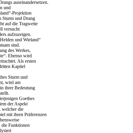
Drangs auseinandersetzen.
en und
nland“-Projektion
em Sturm und Drang
cht auf die Tragweite
ll versucht
ers aufzuzeigen.
, Helden und Wieland“
tsam sind.
tung des Werkes,
ste“. Ebenso wird
rachtet. Als ersten
itten Kapitel
thes Sturm und
ht, wird am
in ihrer Bedeutung
ellt.
derjenigen Goethes
llem der Aspekt
 welcher die
el mit ihren Präferenzen
ehensweise
d die Funktionen
ysiert