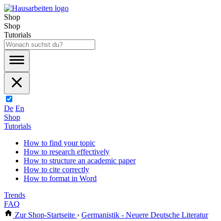
Shop
Shop
Tutorials
De
En
Shop
Tutorials
How to find your topic
How to research effectively
How to structure an academic paper
How to cite correctly
How to format in Word
Trends
FAQ
Zur Shop-Startseite
›
Germanistik - Neuere Deutsche Literatur