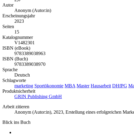
Autor
Anonym (Autor:in)
Erscheinungsjahr
2023
Seiten
15
Katalognummer
V1482301
ISBN (eBook)
9783389038963
ISBN (Buch)
9783389038970
Sprache
Deutsch
Schlagworte
marketing
Sportökonomie
MBA
Master
Hausarbeit
DHfPG
Ma
Produktsicherheit
GRIN Publishing GmbH
Arbeit zitieren
Anonym (Autor:in)
, 2023, Erstellung eines erfolgreichen M
Blick ins Buch