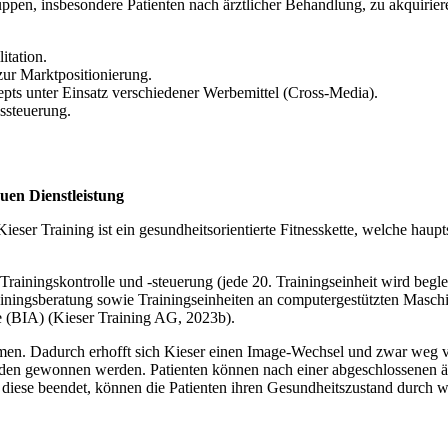
pen, insbesondere Patienten nach ärztlicher Behandlung, zu akquirier
itation.
zur Marktpositionierung.
pts unter Einsatz verschiedener Werbemittel (Cross-Media).
ssteuerung.
uen Dienstleistung
ser Training ist ein gesundheitsorientierte Fitnesskette, welche haupt
Trainingskontrolle und -steuerung (jede 20. Trainingseinheit wird beg
Trainingsberatung sowie Trainingseinheiten an computergestützten Masch
e (BIA) (Kieser Training AG, 2023b).
men. Dadurch erhofft sich Kieser einen Image-Wechsel und zwar weg v
en gewonnen werden. Patienten können nach einer abgeschlossenen ärz
diese beendet, können die Patienten ihren Gesundheitszustand durch wei