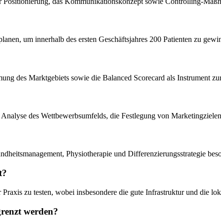
er Positionierung, das Kommunikationskonzept sowie Controlling-Maßn
u planen, um innerhalb des ersten Geschäftsjahres 200 Patienten zu gew
ung des Marktgebiets sowie die Balanced Scorecard als Instrument zur 
die Analyse des Wettbewerbsumfelds, die Festlegung von Marketingziel
dheitsmanagement, Physiotherapie und Differenzierungsstrategie beson
t?
 Praxis zu testen, wobei insbesondere die gute Infrastruktur und die lo
grenzt werden?