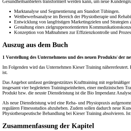
Gesundheitsanbieters transformiert werden kann, um neue Kundengrup
Marktanalyse und Segmentierung am Standort Tübingen.
Wettbewerbsanalyse im Bereich der Physiotherapie und Rehabil
Entwicklung von langfristigen Marketingzielen und Strategien 
Gestaltung eines zielgruppenorientierten Kommunikationskonze
Konzeption von Maßnahmen zur Effizienzkontrolle und Prozes
Auszug aus dem Buch
1 Vorstellung des Unternehmens und des neuen Produkts/ der ne
Im Folgenden wird das Unternehmen Kieser Training nähererleutert. Kie
ist.
Das Angebot umfasst gerätegestzützes Krafttraining mit regelmäßiger 
insgesamt vier begleiteten Trainingseinheiten, einer medizinischen 
Produkt bzw. die neuste Dienstleistung ist die Bio Impendanz Analys
Als neue Dienstleistung wird eine Reha- und Physiopraxis aufgenom
regulären Fitnessstudios abzuheben. Zudem sollen dadurch neue Kund
Physiotherapeutische Behandlung bei Kieser Training absolvieren. Ist 
Zusammenfassung der Kapitel