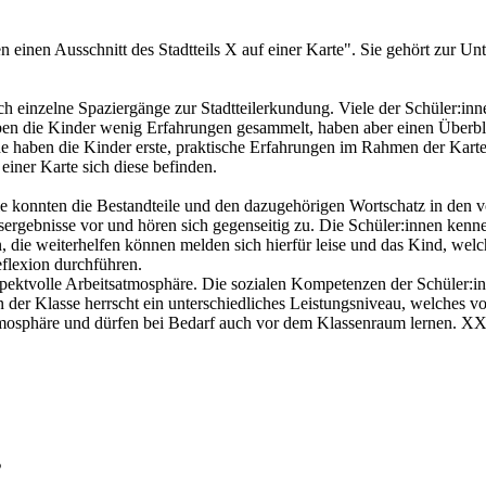
n einen Ausschnitt des Stadtteils X auf einer Karte". Sie gehört zur Un
ch einzelne Spaziergänge zur Stadtteilerkundung. Viele der Schüler:i
aben die Kinder wenig Erfahrungen gesammelt, haben aber einen Überbl
ehe haben die Kinder erste, praktische Erfahrungen im Rahmen der Kart
iner Karte sich diese befinden.
e konnten die Bestandteile und den dazugehörigen Wortschatz in den v
beitsergebnisse vor und hören sich gegenseitig zu. Die Schüler:innen k
 die weiterhelfen können melden sich hierfür leise und das Kind, welche
flexion durchführen.
pektvolle Arbeitsatmosphäre. Die sozialen Kompetenzen der Schüler:inn
 In der Klasse herrscht ein unterschiedliches Leistungsniveau, welches
atmosphäre und dürfen bei Bedarf auch vor dem Klassenraum lernen. XX
s