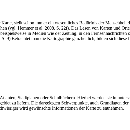
Karte, stellt schon immer ein wesentliches Bedürfnis der Menschheit da
en (vgl. Hemmer et al. 2008, S. 22f). Das Lesen von Karten und Orient
h beispielsweise in Medien wie der Zeitung, in den Fernsehnachrichte
S. 9) Betrachtet man die Kartographie ganzheitlich, bilden sich diese
 Atlanten, Stadtplänen oder Schulbüchern. Hierbei werden sie in untersc
ebiet zu liefern. Die dargelegten Schwerpunkte, auch Grundlagen der K
 schwieriger wird gewünschte Informationen der Karte zu entnehmen.