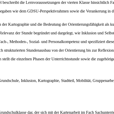
 beschreibt die Lernvoraussetzungen der vierten Klasse hinsichtlich 
orgaben wie dem GDSU-Perspektivrahmen sowie die Verankerung in der
en der Kartographie und die Bedeutung der Orientierungsfähigkeit als k
Relevanz der Stunde begründet und dargelegt, wie Inklusion und Selbsts
Fach-, Methoden-, Sozial- und Personalkompetenz und spezifiziert diese
ch strukturierten Stundenausbau von der Orientierung bis zur Reflexi
n stellt die einzelnen Phasen der Unterrichtsstunde sowie die zugehörige
Grundschule, Inklusion, Kartographie, Stadtteil, Mobilität, Gruppenarb
e Grundschulklasse dar, der sich mit der Kartenarbeit im Fach Sachunterri