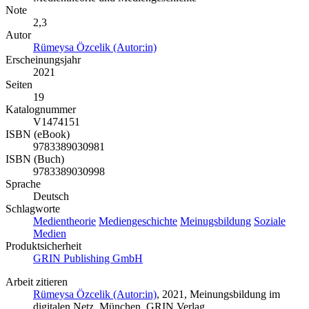
Note
2,3
Autor
Rümeysa Özcelik (Autor:in)
Erscheinungsjahr
2021
Seiten
19
Katalognummer
V1474151
ISBN (eBook)
9783389030981
ISBN (Buch)
9783389030998
Sprache
Deutsch
Schlagworte
Medientheorie
Mediengeschichte
Meinugsbildung
Soziale
Medien
Produktsicherheit
GRIN Publishing GmbH
Arbeit zitieren
Rümeysa Özcelik (Autor:in)
, 2021, Meinungsbildung im
digitalen Netz, München, GRIN Verlag,