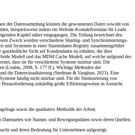
Rahmen der Datensammlung können die gewonnenen Daten sowohl von
rden, beispielsweise indem ein Website-Kontaktformular für Leads
olgenden Kapitel näher eingegangen. Die Teilung bezeichnet den
iesem Zweck wurden verschiedene Sharing- und Synchronisierungs-
uellen und Systemen in einer Stammdaten-Registry zusammengeführt
e ganzheitliche Sicht auf Kundendaten zu erhalten, die über
s hybride Modell und das MDM Cache Modell, auf welche aufgrund des
itet, dass sie für verschiedene Systeme nutzbar sind. Die
len (Loshin, 2008, S. 177 ff.). Wichtige Methoden der
 und die Datenvisualisierung (Stedman & Vaughan, 2023). Eine
-Systeme häufig nicht nutzbar sind. Für die Strukturierung von
ser Herausforderung zukünftig große Effizienzgewinne in Aussicht.
sfrage sowie die qualitative Methodik der Arbeit.
nen Datenarten wie Stamm- und Bewegungsdaten sowie deren Quellen.
sucht und deren Bedeutung für Unternehmen aufgezeigt.