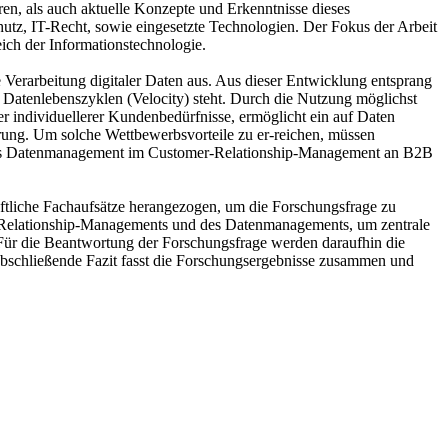
n, als auch aktuelle Konzepte und Erkenntnisse dieses
z, IT-Recht, sowie eingesetzte Technologien. Der Fokus der Arbeit
ich der Informationstechnologie.
Verarbeitung digitaler Daten aus. Aus dieser Entwicklung entsprang
 Datenlebenszyklen (Velocity) steht. Durch die Nutzung möglichst
r individuellerer Kundenbedürfnisse, ermöglicht ein auf Daten
rung. Um solche Wettbewerbsvorteile zu er-reichen, müssen
lt das Datenmanagement im Customer-Relationship-Management an B2B
aftliche Fachaufsätze herangezogen, um die Forschungsfrage zu
r-Relationship-Managements und des Datenmanagements, um zentrale
Für die Beantwortung der Forschungsfrage werden daraufhin die
bschließende Fazit fasst die Forschungsergebnisse zusammen und