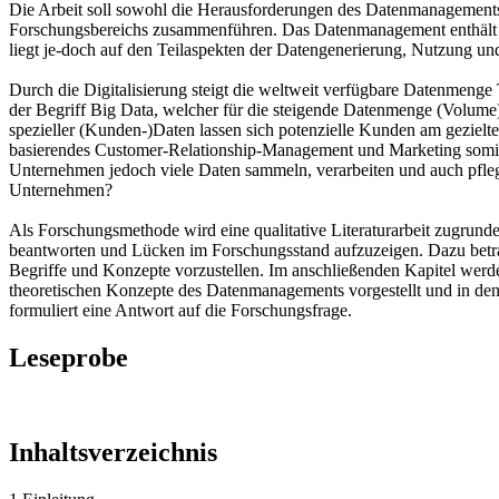
Die Arbeit soll sowohl die Herausforderungen des Datenmanagements
Forschungsbereichs zusammenführen. Das Datenmanagement enthält al
liegt je-doch auf den Teilaspekten der Datengenerierung, Nutzung un
Durch die Digitalisierung steigt die weltweit verfügbare Datenmeng
der Begriff Big Data, welcher für die steigende Datenmenge (Volume)
spezieller (Kunden-)Daten lassen sich potenzielle Kunden am gezielt
basierendes Customer-Relationship-Management und Marketing somit 
Unternehmen jedoch viele Daten sammeln, verarbeiten und auch pfle
Unternehmen?
Als Forschungsmethode wird eine qualitative Literaturarbeit zugrund
beantworten und Lücken im Forschungsstand aufzuzeigen. Dazu betra
Begriffe und Konzepte vorzustellen. Im anschließenden Kapitel wer
theoretischen Konzepte des Datenmanagements vorgestellt und in de
formuliert eine Antwort auf die Forschungsfrage.
Leseprobe
Inhaltsverzeichnis