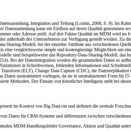
 Datensammlung, Integration und Teilung (Loshin, 2008, S. 9). Im 
t der Datensammlung kann ein Einfluss auf deren Qualität genommen we
onnummer oder Adresse prüft. Auf den Faktor Qualität im MDM wird im f
der außerhalb des Unternehmens zur Verfügung gestellt werden. Zu d
y-Data-Sharing-Modell, bei der einzelne Attribute aus verschiedenen Q
axis eine vergleichsweise simple und kostengünstige Möglichkeit um ein
-Modelle sind beispielsweise das Repository-Data-Sharing-Modell, da
14). Bei der Datenintegration werden die gesammelten Daten so aufbere
 Variationen in Schreibweisen, fehlenden Informationen und Schnittstel
d, Transform (ELT), Change Data Capture (CDC), die Datenreplikation
 Daten unstrukturiert vorliegen, da sie in unstrukturierter Form für IT
ierte Methoden. Der Einsatz von künstlicher Intelligenz stellt bei die
ment im Kontext von Big Data ein und definiert die zentrale Forschung
ng von Daten für CRM-Systeme und differenziert zwischen verschiede
ntralen MDM-Handlungsfelder Governance, Aktion und Qualität unter