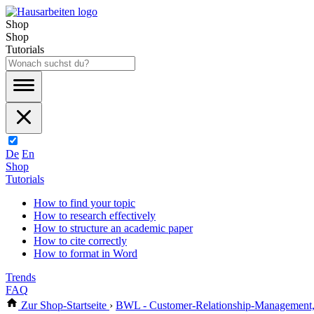
Shop
Shop
Tutorials
De
En
Shop
Tutorials
How to find your topic
How to research effectively
How to structure an academic paper
How to cite correctly
How to format in Word
Trends
FAQ
Zur Shop-Startseite
›
BWL - Customer-Relationship-Managemen