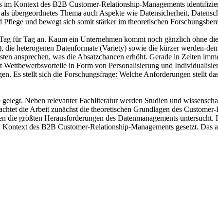
 im Kontext des B2B Customer-Relationship-Managements identifiziere
s übergeordnetes Thema auch Aspekte wie Datensicherheit, Datenschut
d Pflege und bewegt sich somit stärker im theoretischen Forschungsbere
e Tag für Tag an. Kaum ein Unternehmen kommt noch gänzlich ohne die 
, die heterogenen Datenformate (Variety) sowie die kürzer werden-den
esten ansprechen, was die Absatzchancen erhöht. Gerade in Zeiten imme
Wettbewerbsvorteile in Form von Personalisierung und Individualisie
gen. Es stellt sich die Forschungsfrage: Welche Anforderungen stel
e gelegt. Neben relevanter Fachliteratur werden Studien und wissensch
chtet die Arbeit zunächst die theoretischen Grundlagen des Custome
den die größten Herausforderungen des Datenmanagements untersucht. 
n Kontext des B2B Customer-Relationship-Managements gesetzt. Das a