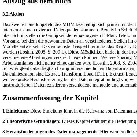
Auszug aus dem Buch
3.2 Aktion
Das zweite Handlungsfeld des MDM beschäftigt sich primär mit der
internen als auch externen Datenquellen stammen. Bereits im Schrit
über Schnittstellen die Gültigkeit der eingetragenen E-Mail, Telef
Vorgang, bei dem die gewonnen Daten an verschiedenen Stellen im o
Modelle entwickelt. Das einfachste Beispiel hierfür ist das Registr
werden (Loshin, 2008, S. 209 f.). Diese Möglichkeit bildet in der Pr
verschiedene Abteilungen verstreut liegen können. Weitere Sharing
Arbeitsumfangs nicht näher eingegangen wird (Loshin, 2008, S. 210-2
Schwierigkeit dabei liegt an häufig unterschiedlichen Datenformaten,
Datenintegration sind Extract, Transform, Load (ETL), Extract, Loa
weitere große Herausforderung bei der Datenintegration liegt vor, wenn
unstrukturierten Daten existieren verschiedene manuelle und automatis
Zusammenfassung der Kapitel
1 Einleitung:
Diese Einleitung führt in die Relevanz von Datenmanage
2 Theoretische Grundlagen:
Dieses Kapitel erläutert die Bedeutu
3 Herausforderungen des Datenmanagements:
Hier werden die ze