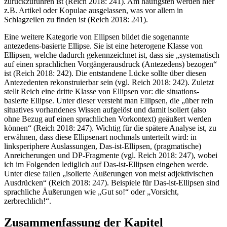
zurückzuführen ist (Reich 2018: 241). Am häufigsten werden hier
z.B. Artikel oder Kopulae ausgelassen, was vor allem in
Schlagzeilen zu finden ist (Reich 2018: 241).
Eine weitere Kategorie von Ellipsen bildet die sogenannte
antezedens-basierte Ellipse. Sie ist eine heterogene Klasse von
Ellipsen, welche dadurch gekennzeichnet ist, dass sie „systematisch
auf einen sprachlichen Vorgängerausdruck (Antezedens) bezogen“
ist (Reich 2018: 242). Die entstandene Lücke sollte über diesen
Antezedenten rekonstruierbar sein (vgl. Reich 2018: 242). Zuletzt
stellt Reich eine dritte Klasse von Ellipsen vor: die situations-
basierte Ellipse. Unter dieser versteht man Ellipsen, die „über rein
situatives vorhandenes Wissen aufgelöst und damit isoliert (also
ohne Bezug auf einen sprachlichen Vorkontext) geäußert werden
können“ (Reich 2018: 247). Wichtig für die spätere Analyse ist, zu
erwähnen, dass diese Ellipsenart nochmals unterteilt wird: in
linksperiphere Auslassungen, Das-ist-Ellipsen, (pragmatische)
Anreicherungen und DP-Fragmente (vgl. Reich 2018: 247), wobei
ich im Folgenden lediglich auf Das-ist-Ellipsen eingehen werde.
Unter diese fallen „isolierte Äußerungen von meist adjektivischen
Ausdrücken“ (Reich 2018: 247). Beispiele für Das-ist-Ellipsen sind
sprachliche Äußerungen wie „Gut so!“ oder „Vorsicht,
zerbrechlich!“.
Zusammenfassung der Kapitel