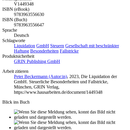
V1449348
ISBN (eBook)
9783963556630
ISBN (Buch)
9783963556647
Sprache
Deutsch
Schlagworte
Liquidation
GmbH
Steuern
Gesellschaft mit beschränkter
Haftung
Besonderheiten
Fallstricke
Produktsicherheit
GRIN Publishing GmbH
Arbeit zitieren
Peter Beckermann (Autor:in)
, 2023, Die Liquidation der
GmbH. Steuerliche Besonderheiten und Fallstricke,
München, GRIN Verlag,
https://www.hausarbeiten.de/document/1449348
Blick ins Buch