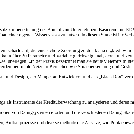
nsatz zur beuerteilung der Bonität von Unternehmen. Basierend auf EDV-
fbau einer eigenen Wissensbasis zu nutzen. In diesem Sinne ist ihr Ve
nnschärfe auf, die eine sichere Zuordung zu den klassen „kreditwürdig
rk kann über 20 Parameter und Variable gleichzeitg analysieren und ve
yse, überlegen. „In der Praxis bezeichnet man sie heute vielerorts (hi
n werden neuronale Netze in Bereichen wie Spracherkennung und Gesich
bau und Design, der Mangel an Entwicklern und das „Black Box“ verha
atings als Instrumente der Kreditüberwachung zu analysieren und deren 
onen von Ratingsystemen erörtert und die verschiedenen Rating-Skalen
en, Aufbauprozesse und diverse methodische Ansätze, wie Punktebewert