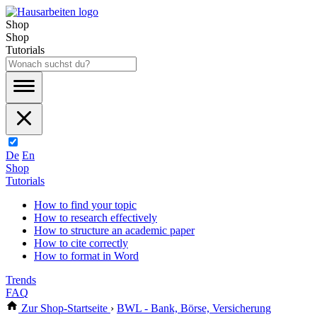
Shop
Shop
Tutorials
De
En
Shop
Tutorials
How to find your topic
How to research effectively
How to structure an academic paper
How to cite correctly
How to format in Word
Trends
FAQ
Zur Shop-Startseite
›
BWL - Bank, Börse, Versicherung