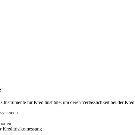
e
ls Instrumente für Kreditinstitute, um deren Verlässlichkeit bei der 
gsystemen
thoden
er Kreditrisikomessung