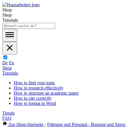
Shop
Shop
Tutorials
De
En
Shop
Tutorials
How to find your topic
How to research effectively
How to structure an academic paper
How to cite correctly
How to format in Word
Trends
FAQ
Zur Shop-Startseite
›
Führung und Personal - Burnout und Stress