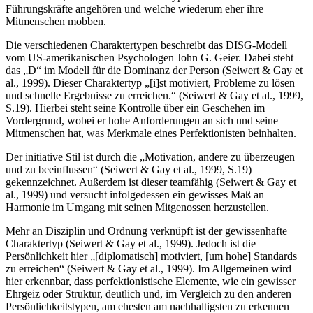
Führungskräfte angehören und welche wiederum eher ihre
Mitmenschen mobben.
Die verschiedenen Charaktertypen beschreibt das DISG-Modell
vom US-amerikanischen Psychologen John G. Geier. Dabei steht
das „D“ im Modell für die Dominanz der Person (Seiwert & Gay et
al., 1999). Dieser Charaktertyp „[i]st motiviert, Probleme zu lösen
und schnelle Ergebnisse zu erreichen.“ (Seiwert & Gay et al., 1999,
S.19). Hierbei steht seine Kontrolle über ein Geschehen im
Vordergrund, wobei er hohe Anforderungen an sich und seine
Mitmenschen hat, was Merkmale eines Perfektionisten beinhalten.
Der initiative Stil ist durch die „Motivation, andere zu überzeugen
und zu beeinflussen“ (Seiwert & Gay et al., 1999, S.19)
gekennzeichnet. Außerdem ist dieser teamfähig (Seiwert & Gay et
al., 1999) und versucht infolgedessen ein gewisses Maß an
Harmonie im Umgang mit seinen Mitgenossen herzustellen.
Mehr an Disziplin und Ordnung verknüpft ist der gewissenhafte
Charaktertyp (Seiwert & Gay et al., 1999). Jedoch ist die
Persönlichkeit hier „[diplomatisch] motiviert, [um hohe] Standards
zu erreichen“ (Seiwert & Gay et al., 1999). Im Allgemeinen wird
hier erkennbar, dass perfektionistische Elemente, wie ein gewisser
Ehrgeiz oder Struktur, deutlich und, im Vergleich zu den anderen
Persönlichkeitstypen, am ehesten am nachhaltigsten zu erkennen