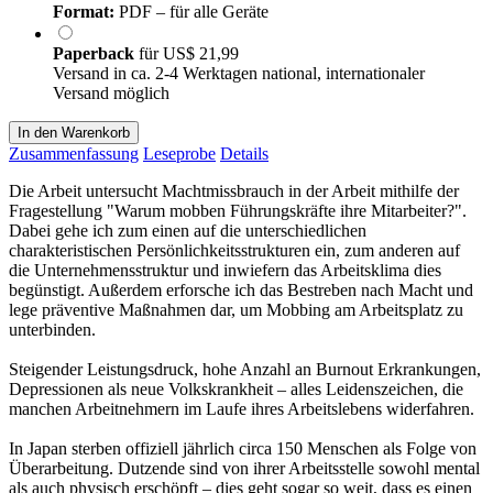
Format:
PDF – für alle Geräte
Paperback
für
US$ 21,99
Versand in ca. 2-4 Werktagen national, internationaler
Versand möglich
In den Warenkorb
Zusammenfassung
Leseprobe
Details
Die Arbeit untersucht Machtmissbrauch in der Arbeit mithilfe der
Fragestellung "Warum mobben Führungskräfte ihre Mitarbeiter?".
Dabei gehe ich zum einen auf die unterschiedlichen
charakteristischen Persönlichkeitsstrukturen ein, zum anderen auf
die Unternehmensstruktur und inwiefern das Arbeitsklima dies
begünstigt. Außerdem erforsche ich das Bestreben nach Macht und
lege präventive Maßnahmen dar, um Mobbing am Arbeitsplatz zu
unterbinden.
Steigender Leistungsdruck, hohe Anzahl an Burnout Erkrankungen,
Depressionen als neue Volkskrankheit – alles Leidenszeichen, die
manchen Arbeitnehmern im Laufe ihres Arbeitslebens widerfahren.
In Japan sterben offiziell jährlich circa 150 Menschen als Folge von
Überarbeitung. Dutzende sind von ihrer Arbeitsstelle sowohl mental
als auch physisch erschöpft – dies geht sogar so weit, dass es einen