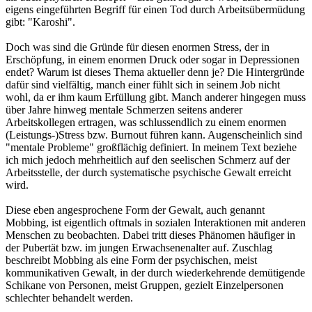
eigens eingeführten Begriff für einen Tod durch Arbeitsübermüdung
gibt: "Karoshi".
Doch was sind die Gründe für diesen enormen Stress, der in
Erschöpfung, in einem enormen Druck oder sogar in Depressionen
endet? Warum ist dieses Thema aktueller denn je? Die Hintergründe
dafür sind vielfältig, manch einer fühlt sich in seinem Job nicht
wohl, da er ihm kaum Erfüllung gibt. Manch anderer hingegen muss
über Jahre hinweg mentale Schmerzen seitens anderer
Arbeitskollegen ertragen, was schlussendlich zu einem enormen
(Leistungs-)Stress bzw. Burnout führen kann. Augenscheinlich sind
"mentale Probleme" großflächig definiert. In meinem Text beziehe
ich mich jedoch mehrheitlich auf den seelischen Schmerz auf der
Arbeitsstelle, der durch systematische psychische Gewalt erreicht
wird.
Diese eben angesprochene Form der Gewalt, auch genannt
Mobbing, ist eigentlich oftmals in sozialen Interaktionen mit anderen
Menschen zu beobachten. Dabei tritt dieses Phänomen häufiger in
der Pubertät bzw. im jungen Erwachsenenalter auf. Zuschlag
beschreibt Mobbing als eine Form der psychischen, meist
kommunikativen Gewalt, in der durch wiederkehrende demütigende
Schikane von Personen, meist Gruppen, gezielt Einzelpersonen
schlechter behandelt werden.