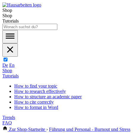
Shop
Shop
Tutorials
De
En
Shop
Tutorials
How to find your topic
How to research effectively
How to structure an academic paper
How to cite correctly
How to format in Word
Trends
FAQ
Zur Shop-Startseite
›
Führung und Personal - Burnout und Stress