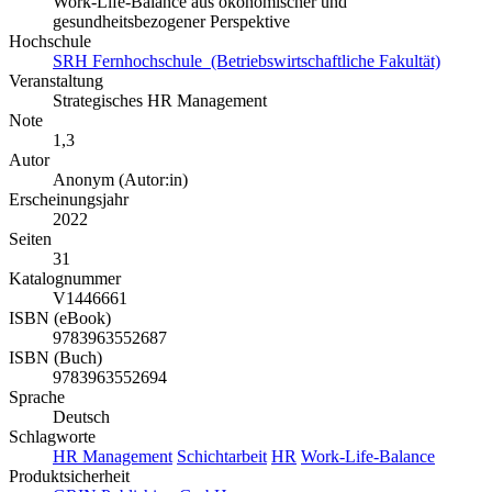
Work-Life-Balance aus ökonomischer und
gesundheitsbezogener Perspektive
Hochschule
SRH Fernhochschule (Betriebswirtschaftliche Fakultät)
Veranstaltung
Strategisches HR Management
Note
1,3
Autor
Anonym (Autor:in)
Erscheinungsjahr
2022
Seiten
31
Katalognummer
V1446661
ISBN (eBook)
9783963552687
ISBN (Buch)
9783963552694
Sprache
Deutsch
Schlagworte
HR Management
Schichtarbeit
HR
Work-Life-Balance
Produktsicherheit