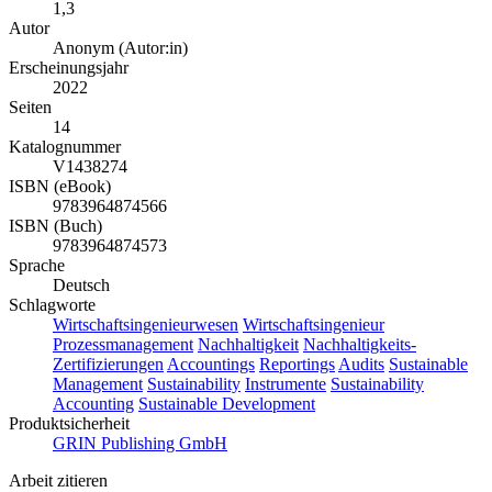
1,3
Autor
Anonym (Autor:in)
Erscheinungsjahr
2022
Seiten
14
Katalognummer
V1438274
ISBN (eBook)
9783964874566
ISBN (Buch)
9783964874573
Sprache
Deutsch
Schlagworte
Wirtschaftsingenieurwesen
Wirtschaftsingenieur
Prozessmanagement
Nachhaltigkeit
Nachhaltigkeits-
Zertifizierungen
Accountings
Reportings
Audits
Sustainable
Management
Sustainability
Instrumente
Sustainability
Accounting
Sustainable Development
Produktsicherheit
GRIN Publishing GmbH
Arbeit zitieren