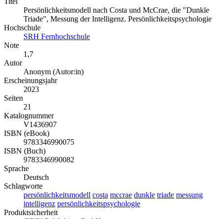
Titel
Persönlichkeitsmodell nach Costa und McCrae, die "Dunkle
Triade", Messung der Intelligenz. Persönlichkeitspsychologie
Hochschule
SRH Fernhochschule
Note
1,7
Autor
Anonym (Autor:in)
Erscheinungsjahr
2023
Seiten
21
Katalognummer
V1436907
ISBN (eBook)
9783346990075
ISBN (Buch)
9783346990082
Sprache
Deutsch
Schlagworte
persönlichkeitsmodell
costa
mccrae
dunkle
triade
messung
intelligenz
persönlichkeitspsychologie
Produktsicherheit