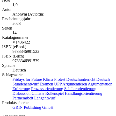
Note
1,0
Autor
Anonym (Autor:in)
Erscheinungsjahr
2023
Seiten
14
Katalognummer
V1436422
ISBN (eBook)
9783346991522
ISBN (Buch)
9783346991539
Sprache
Deutsch
Schlagworte
Fridays for Future
Klima
Protest
Deutschunterricht
Deutsch
Stundenentwurf
Examen
UPP
Argumentieren
Argumentation
Erörterung
Prozessorientierung
Schülerorientierung
Diskussion
Climate
Rollenspiel
Handlungsorientierung
Partnerarbeit
Langentwurf
Produktsicherheit
GRIN Publishing GmbH