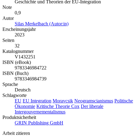
Geschichte und Theorien der EU-Integration
Note
0,9
Autor
Silas Merkelbach (Autor:in)
Erscheinungsjahr
2023
Seiten
32
Katalognummer
V1432251
ISBN (eBook)
9783346984722
ISBN (Buch)
9783346984739
Sprache
Deutsch
Schlagworte
EU
EU Integration
Moravcsik
Neogramscianismus
Politische
Ökonomie
Kritische Theorie
Cox
Der liberale
Intergouvernementalismus
Produktsicherheit
GRIN Publishing GmbH
Arbeit zitieren