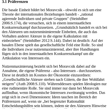
3.1 Präferenzen
Die basale Einheit bildet bei Moravcsik - obwohl es sich um eine
Theorie der internationalen Beziehungen handelt - „rational
agierende Individuen und private Gruppen" (Steinhilber
2006:S.174), die versuchen, sich in einem innerstaatlichen
Konkurrenzkampf durchzusetzen. „Grundsätzlich handelt es sich bei
den Akteuren um nutzenminimierende Einheiten, die auch das
Verhalten anderer Akteure in die eigene Kalkulation mit
einbeziehen" (Steinhilber 2012:S.144). Dabei ist deutlich: Auf der
basalen Ebene spielt das gesellschaftliche Feld eine Rolle. So sind
die Individuen zwar nutzenmaximierend, aber ihre Handlungen
fügen sich in den innerstaatlichen Konkurrenzkampf um die
Artikulation von Interessen ein.
Nutzenmaximierung bezieht sich bei Moravcsik dabei auf die
Annahme, die eigene Präferenz - also Interessen - durchzusetzen.
Diese ist deutlich im Kosmos der Ökonomie einzuordnen:
„Gesellschaftliche Akteure streben nach Gütern, die ihre Wohlfahrt
steigern" (Auth 2008:S.110). Währenddessen spielen Ideologien nur
eine rudimentäre Rolle. Sie sind immer nur dann bei Moravcsik
auffindbar, wenn ökonomische Interessen zweitrangig werden. Das
zeigt sich in zwei Dimensionen: Ideen tauchen im Bereich der
Präferenzen auf, wenn sie „bei begrenzter Rationalität
Entscheidungshilfen sein können, indem sie den Akteuren Hinweise