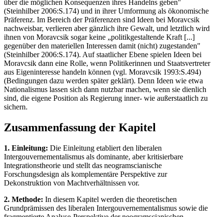
über die möglichen Konsequenzen ihres Handelns geben"
(Steinhilber 2006:S.174) und in ihrer Umformung als ökonomische
Präferenz. Im Bereich der Präferenzen sind Ideen bei Moravcsik
nachweisbar, verlieren aber gänzlich ihre Gewalt, und letztlich wird
ihnen von Moravcsik sogar keine „politikgestaltende Kraft [...]
gegenüber den materiellen Interessen damit (nicht) zugestanden"
(Steinhilber 2006:S.174). Auf staatlicher Ebene spielen Ideen bei
Moravcsik dann eine Rolle, wenn Politikerinnen und Staatsvertreter
aus Eigeninteresse handeln können (vgl. Moravcsik 1993:S.494)
(Bedingungen dazu werden später geklärt). Denn Ideen wie etwa
Nationalismus lassen sich dann nutzbar machen, wenn sie dienlich
sind, die eigene Position als Regierung inner- wie außerstaatlich zu
sichern.
Zusammenfassung der Kapitel
1. Einleitung:
Die Einleitung etabliert den liberalen
Intergouvernementalismus als dominante, aber kritisierbare
Integrationstheorie und stellt das neogramscianische
Forschungsdesign als komplementäre Perspektive zur
Dekonstruktion von Machtverhältnissen vor.
2. Methode:
In diesem Kapitel werden die theoretischen
Grundprämissen des liberalen Intergouvernementalismus sowie die
fragmentierte Analyse-Perspektive der neogramscianischen