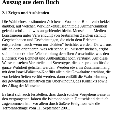
Auszug aus dem Buch
2.1 Zeigen und Ausblenden
Die Wahl eines bestimmten Zeichens - Wort oder Bild - entscheidet
darüber, auf welchen Wirklichkeitsausschnitt die Aufmerksamkeit
gelenkt wird - und was ausgeblendet bleibt. Mensch und Medien
konstruieren unter Verwendung von bestimmten Zeichen ständig
Gegebenheiten und Erscheinungen, die nicht dem Erlebten
entsprechen - auch wenn nur „Fakten“ berichtet werden. Da wir uns
alle an dem orientieren, was wir schon zu „wissen“ meinen, ergibt
sich unbemerkt eine Wiederholung derselben Ausschnitte, was den
Eindruck von Echtheit und Authentizität noch verstärkt. Auf diese
Weise entstehen Vorurteile und Stereotype, die pars pro toto für die
ganze Wahrheit gehalten werden. Werden etwa im Zusammenhang
mit dem Israel-Palästina-Konflikt allein die Gewaltakte erwähnt, die
von beiden Seiten verübt werden, dann entfällt die Wahrnehmung
der gewaltfreien Initiativen zur Überwindung des Konflikts sowie
der Alltag der Menschen.
Es lässt sich auch feststellen, dass durch solcher Vorgehensweise in
den vergangenen Jahren die Islamophobie in Deutschland deutlich
zugenommen hat - vor allem durch äußere Ereignisse wie die
Terroranschläge vom 11. September 2001.