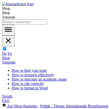
Shop
Shop
Tutorials
De
En
Shop
Tutorials
How to find your topic
How to research effectively
How to structure an academic paper
How to cite correctly
How to format in Word
Trends
FAQ
Zur Shop-Startseite
›
Politik - Thema: Internationale Beziehungen