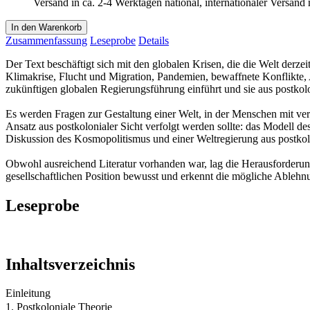
Versand in ca. 2-4 Werktagen national, internationaler Versand
In den Warenkorb
Zusammenfassung
Leseprobe
Details
Der Text beschäftigt sich mit den globalen Krisen, die die Welt derz
Klimakrise, Flucht und Migration, Pandemien, bewaffnete Konflikte, 
zukünftigen globalen Regierungsführung einführt und sie aus postkolo
Es werden Fragen zur Gestaltung einer Welt, in der Menschen mit ve
Ansatz aus postkolonialer Sicht verfolgt werden sollte: das Modell de
Diskussion des Kosmopolitismus und einer Weltregierung aus postko
Obwohl ausreichend Literatur vorhanden war, lag die Herausforderung
gesellschaftlichen Position bewusst und erkennt die mögliche Ableh
Leseprobe
Inhaltsverzeichnis
Einleitung
1. Postkoloniale Theorie