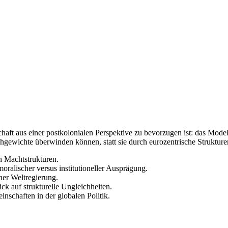
schaft aus einer postkolonialen Perspektive zu bevorzugen ist: das Mod
hgewichte überwinden können, statt sie durch eurozentrische Strukture
n Machtstrukturen.
alischer versus institutioneller Ausprägung.
ner Weltregierung.
ck auf strukturelle Ungleichheiten.
nschaften in der globalen Politik.