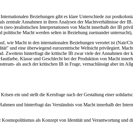
nternationalen Beziehungen gibt es klare Unterschiede zur postkolonia
als zentrale Annahmen in ihren Analysen der Machtverhältnisse der IB. 
en (neo-)realistischen Interpretationen von Macht innerhalb der IB priv
e und politische Macht werden selten in Beziehung zueinander untersucht
uf, wie Macht in den internationalen Beziehungen verortet ist (Nair/C
ität" und eine überwiegend eurozentrische Weltsicht privilegiert. Macht
nd. Zweitens hinterfragt die kritische IB zwar viele der Annahmen der 
n Hautfarbe, Klasse und Geschlecht bei der Produktion von Macht innerhal
tream- als auch der kritischen IB in Frage, vernachlässigt aber im A
 Krisen ein und stellt die Kernfrage nach der Gestaltung einer solidaris
 Rahmen und hinterfragt das Verständnis von Macht innerhalb der Inter
t Kosmopolitismus als Konzept von Identität und Verantwortung und dif