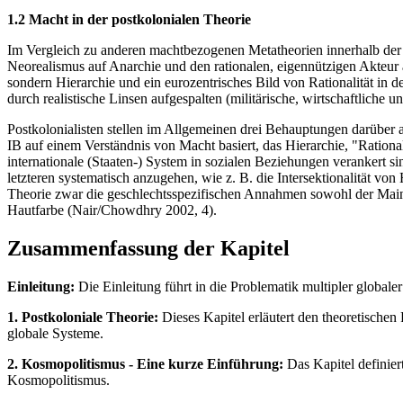
1.2 Macht in der postkolonialen Theorie
Im Vergleich zu anderen machtbezogenen Metatheorien innerhalb der I
Neorealismus auf Anarchie und den rationalen, eigennützigen Akteur 
sondern Hierarchie und ein eurozentrisches Bild von Rationalität in d
durch realistische Linsen aufgespalten (militärische, wirtschaftlich
Postkolonialisten stellen im Allgemeinen drei Behauptungen darüber a
IB auf einem Verständnis von Macht basiert, das Hierarchie, "Rational
internationale (Staaten-) System in sozialen Beziehungen verankert si
letzteren systematisch anzugehen, wie z. B. die Intersektionalität vo
Theorie zwar die geschlechtsspezifischen Annahmen sowohl der Mains
Hautfarbe (Nair/Chowdhry 2002, 4).
Zusammenfassung der Kapitel
Einleitung:
Die Einleitung führt in die Problematik multipler globaler
1. Postkoloniale Theorie:
Dieses Kapitel erläutert den theoretischen
globale Systeme.
2. Kosmopolitismus - Eine kurze Einführung:
Das Kapitel definier
Kosmopolitismus.