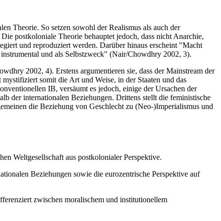
len Theorie. So setzen sowohl der Realismus als auch der
Die postkoloniale Theorie behauptet jedoch, dass nicht Anarchie,
ilegiert und reproduziert werden. Darüber hinaus erscheint "Macht
), instrumental und als Selbstzweck" (Nair/Chowdhry 2002, 3).
howdhry 2002, 4). Erstens argumentieren sie, dass der Mainstream der
 mystifiziert somit die Art und Weise, in der Staaten und das
konventionellen IB, versäumt es jedoch, einige der Ursachen der
b der internationalen Beziehungen. Drittens stellt die feministische
llgemeinen die Beziehung von Geschlecht zu (Neo-)Imperialismus und
chen Weltgesellschaft aus postkolonialer Perspektive.
nationalen Beziehungen sowie die eurozentrische Perspektive auf
ferenziert zwischen moralischem und institutionellem