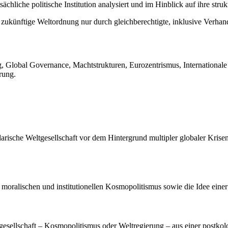
sächliche politische Institution analysiert und im Hinblick auf ihre stru
e zukünftige Weltordnung nur durch gleichberechtigte, inklusive Verh
 Global Governance, Machtstrukturen, Eurozentrismus, Internationale Be
rung.
darische Weltgesellschaft vor dem Hintergrund multipler globaler Krisen
 moralischen und institutionellen Kosmopolitismus sowie die Idee einer W
tgesellschaft – Kosmopolitismus oder Weltregierung – aus einer postkolo