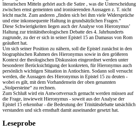
literarischen Mitteln gehört auch die Satire , was die Unterscheidung
zwischen ernst gemeinten und ironisierenden Aussagen z. T. nicht
leicht macht. Zum anderen „finden sich bei ihm viele Widersprüche
und eine inkonsequente Haltung in grundsätzlichen Fragen.“
Diese Schwierigkeiten liegen auch der Analyse von Hieronymus’
Haltung zur trinitätstheologischen Debatte des 4. Jahrhunderts
zugrunde, zu der er sich in seiner Epistel 15 an Damasus von Rom
geäußert hat.
Um sich seiner Position zu nähern, soll die Epistel zunächst in den
biographischen Rahmen des Hieronymus sowie in den größeren
Kontext der theologischen Diskussion eingeordnet werden unter
besonderer Berücksichtigung der konkreten, für Hieronymus auch
persönlich wichtigen Situation in Antiochien. Sodann soll versucht
werden, die Aussagen des Hieronymus in Epistel 15 zu deuten -
wobei es gilt, mit dem Vorhandensein der oben genannten
„Stolpersteine“ zu rechnen.
Zum Schluß wird ein Antwortversuch gemacht werden müssen auf
die Frage, inwieweit Hieronymus - soweit aus der Analyse der
Epistel 15 erkennbar - die Bedeutung der Trinitätsdebatte tatsächlich
verstanden und sich ernsthaft damit auseinander gesetzt hat.
Leseprobe