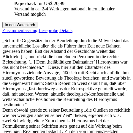
Paperback
für
US$ 20,99
Versand in ca. 2-4 Werktagen national, internationaler
Versand möglich
In den Warenkorb
Zusammenfassung
Leseprobe
Details
„Schroffe Gegensätze in der Beurteilung durch die Mitwelt sind das
unvermeidliche Los aller, die als Führer ihrer Zeit neue Bahnen
gewiesen haben. Erst der Abstand der Geschichte weitet das
Blickfeld [...] und rückt die handelnden Personen in die rechte
Beleuchtung. [...] Dem ‚heißblütigen Dalmatiner’ Hieronymus war
das nicht beschieden.“ - Diese, hier auf den Charakter des
Hieronymus zielende Aussage, läßt sich mit Recht auch auf die ihm
zuteil gewordene Bewertung als Theologe beziehen, und zwar bis in
die Gegenwart hinein: Stefan Rebenich weist darauf hin, daß über
Hieronymus „fast durchweg aus der Retrospektive geurteilt wurde,
daß, mit anderen Worten, aktuelle theologisch-konfessionelle und
weltanschauliche Positionen die Beurteilung des Hieronymus
bestimmten.“
Denn obwohl gerade zu seiner Beurteilung „die Quellen so reichlich
wie bei wenigen anderen seiner Zeit“ fließen, ergeben sich v. a.
zwei Schwierigkeiten: Zum einen ist Hieronymus bei der
Formulierung seiner Schriften stets genau auf die Wirkung beim
jeweiligen Rezipienten bedacht . Zu den von ihm eingesetzten