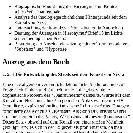
Biographische Einordnung des Hieronymus im Kontext
seines Wüstenaufenthalts
Analyse des theologiegeschichtlichen Hintergrunds seit dem
Konzil von Nizäa
Untersuchung der komplexen Streitsituation in Antiochien
Deutung der Aussagen in Hieronymus' Brief 15 im Lichte
seiner theologischen Position
Bewertung der Auseinandersetzung mit der Terminologie von
"Substanz" und "Hypostase"
Auszug aus dem Buch
2. 2. 1 Die Entwicklung des Streits seit dem Konzil von Nizäa
Eine erste allgemein verbindliche lehramtliche Stellungnahme zur
Frage nach Einheit und Dreiheit in Gott, die „das zentrale
dogmatische Problem des 4. Jahrhunderts“ darstellte, wurde auf dem
Konzil von Nizäa im Jahre 325 getroffen. Anlaß war die um 318
formulierte, explizit subordinatianistische Lehre des Arius. Dagegen
formulierte das Konzil als „Kernsatz: Als Sohn ist Christus wahrer
Gott aus dem Sein des Vaters, Wesenseins mit diesem (homousios).“
Dieser Satz - obwohl auf dem Konzil von einer großen Mehrheit
gebilligt - erwies sich in der Folgezeit als problematisch, da man
damit „ontologische Aussagen gemacht [hatte], deren Bedeutung