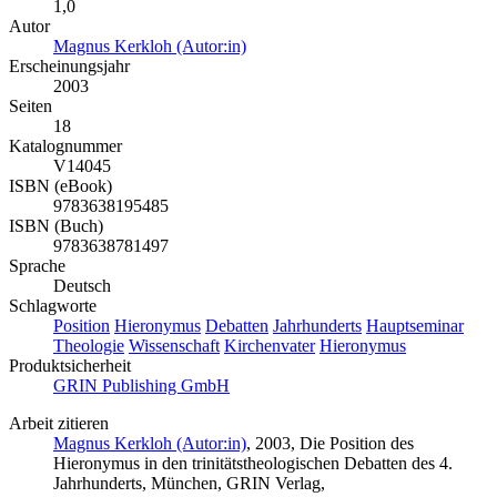
1,0
Autor
Magnus Kerkloh (Autor:in)
Erscheinungsjahr
2003
Seiten
18
Katalognummer
V14045
ISBN (eBook)
9783638195485
ISBN (Buch)
9783638781497
Sprache
Deutsch
Schlagworte
Position
Hieronymus
Debatten
Jahrhunderts
Hauptseminar
Theologie
Wissenschaft
Kirchenvater
Hieronymus
Produktsicherheit
GRIN Publishing GmbH
Arbeit zitieren
Magnus Kerkloh (Autor:in)
, 2003, Die Position des
Hieronymus in den trinitätstheologischen Debatten des 4.
Jahrhunderts, München, GRIN Verlag,