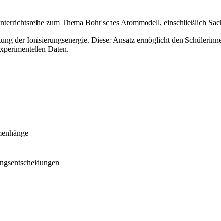
e Unterrichtsreihe zum Thema Bohr'sches Atommodell, einschließlich S
ng der Ionisierungsenergie. Dieser Ansatz ermöglicht den Schülerinnen
xperimentellen Daten.
s
mmenhänge
ungsentscheidungen