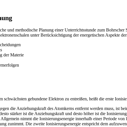
nung
daktische und methodische Planung einer Unterrichtsstunde zum Bohrscher
lektronenschalen unter Berücksichtigung der energetischen Aspekte der
scheidungen
ls
ng der Materie
rnerfolgen
chwächsten gebundene Elektron zu entreißen, heißt die erste Ionisi
gegen die Anziehungskraft des Atomkerns entfernt werden muss, ist bei
desto stärker ist die Anziehungskraft und desto höher ist die Ionisie
. Allgemein nimmt die Ionisierungsenergie innerhalb einer Periode von
adung zunimmt. Die zweite Ionisierungsenergie entspricht dem aufzuwe