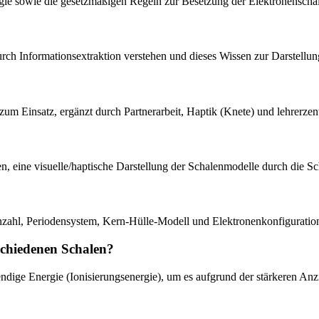
rgie sowie die gesetzmäßigen Regeln zur Besetzung der Elektronenscha
rch Informationsextraktion verstehen und dieses Wissen zur Darstellu
 Einsatz, ergänzt durch Partnerarbeit, Haptik (Knete) und lehrerzent
ten, eine visuelle/haptische Darstellung der Schalenmodelle durch die S
enzahl, Periodensystem, Kern-Hülle-Modell und Elektronenkonfiguratio
rschiedenen Schalen?
wendige Energie (Ionisierungsenergie), um es aufgrund der stärkeren An