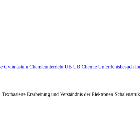
se
Gymnasium
Chemieunterricht
UB
UB Chemie
Unterrichtsbesuch
Io
. Textbasierte Erarbeitung und Verständnis der Elektronen-Schalenst