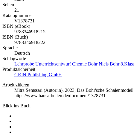
Seiten
21
Katalognummer
V1378731
ISBN (eBook)
9783346918215
ISBN (Buch)
9783346918222
Sprache
Deutsch
Schlagworte
Lehrprobe
Unterrichtsentwurf
Chemie
Bohr
Niels Bohr
8.Klas
Produktsicherheit
GRIN Publishing GmbH
Arbeit zitieren
Mitra Semssari (Autor:in)
, 2023, Das Bohr'sche Schalenmodell
https://www.hausarbeiten.de/document/1378731
Blick ins Buch