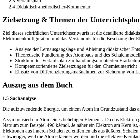
2.3 Verlaufsplan
2.4 Didaktisch-methodischer-Kommentar
Zielsetzung & Themen der Unterrichtspla
Ziel dieses schriftlichen Unterrichtsentwurfs ist die detaillierte di
Elektronenkonfiguration und das Verständnis für die Besetzung der E
Analyse der Lernausgangslage und Ableitung didaktischer Ent
Theoretische Fundierung des Atombaus und des Schalenmodel
Strukturierter Verlaufsplan zur handlungsorientierten Erarbeitu
Kompetenzorientierte Zielsetzungen für den Chemieunterricht
Einsatz von Differenzierungsmaßnahmen zur Sicherung von Le
Auszug aus dem Buch
1.5 Sachanalyse
Die aufzuwendende Energie, um einem Atom im Grundzustand das am s
A symbolisiert ein Atom eines beliebigen Elements. Da das Elektron 
Natrium zum Beispiel 496 kJ/mol. Je näher ein Elektron am Kern ist, 
Elektronen aus inneren Schalen zu entfernen als aus äußeren Schalen
schwieriger, weil die Atome kleiner werden und die effektive Kernl