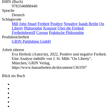
ISBN (Buch)
9783346888440
Sprache
Deutsch
Schlagworte
Mill
John Stuart
Freiheit
Positive
Negative
Isaiah Berlin
On
Liberty
Philosophie
Konzept
Über die Freiheit
Freiheitsbegriff
Corona
Praktische Philosophie
Produktsicherheit
GRIN Publishing GmbH
Arbeit zitieren
Eva Herholz (Autor:in)
, 2022, Positive und negative Freiheit.
Eine Analyse mithilfe von J. St. Mills "On Liberty",
München, GRIN Verlag,
https://www.hausarbeiten.de/document/1363597
Blick ins Buch