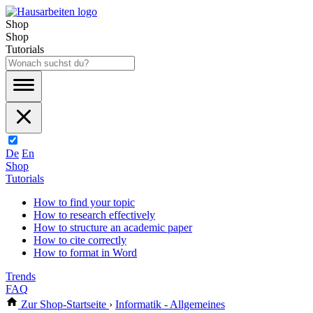
Shop
Shop
Tutorials
De
En
Shop
Tutorials
How to find your topic
How to research effectively
How to structure an academic paper
How to cite correctly
How to format in Word
Trends
FAQ
Zur Shop-Startseite
›
Informatik - Allgemeines