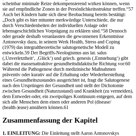
scheinbar minimale Reize dekompensierend wirken können, wenn
sie auf empfindliche Zonen in der Persönlichkeitsstruktur treffen.“57
Auch bei Kindern hatte sich diese Beobachtung bereits bestätigt:
„Doch gibt es hier mitunter merkwürdige Unterschiede, die nur
durch Verschiedenheiten der individuellen Anlage oder
lebensgeschichtlichen Vorprägung zu erklären sind.“58 Dennoch
oder gerade deshalb veranlassten die gewonnenen Erkenntnisse
Antonovsky dazu, in seinem Werk Health, Stress and Coping
(1979) das integraltheoretische salutogenetische Modell zu
entwickeln.59 Der Begriffs-Neologismus aus lat. salus
(‚Unverletztheit‘, ‚Glück‘) und griech. genesis (‚Entstehung‘) gibt
dabei die massenattraktive gesundheitsdidaktische Richtung vor:60
Während die Pathogenese durch medizinische Maßnahmen
präventiv oder kurativ auf die Erhaltung oder Wiederherstellung
eines Gesundheitszustandes ausgerichtet ist, fragt die Salutogenese
nach den Ursprüngen der Gesundheit und stellt der Dichotomie
zwischen Gesundheit (Naturzustand) und Krankheit (zu vermeiden),
dem Entweder-oder, ein zweipoliges Kontinuum entgegen, auf dem
sich alle Menschen dem einen oder anderen Pol (disease/
(health-)ease) annähern können.61
Zusammenfassung der Kapitel
1. EINLEITUNG:
Die Einleitung stellt Aaron Antonovskys