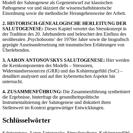
Modell der Salutogenese als Gegenentwurf zur klassischen
Pathogenese vor und skizziert die wissenschaftshistorische
Einordnung sowie die methodische Herangehensweise der Arbeit.
2. HISTORISCH-GENEALOGISCHE HERLEITUNG DER
SALUTOGENESE:
Dieses Kapitel verortet das Stresskonzept in
der Tradition des 20. Jahrhunderts und beleuchtet den Einfluss des
neoliberalen ‚Psychobooms‘ der 1970er Jahre sowie die biografisch
geprägte Auseinandersetzung mit traumatischen Erfahrungen von
Überlebenden.
3. AARON ANTONOVSKYS SALUTOGENESE:
Hier werden
die Kernkomponenten des Modells – Stressoren,
Widerstandsressourcen (GRR) und das Kohärenzgefühl (SoC) –
detailliert analysiert und auf ihre kybernetischen Aspekte hin
untersucht.
4. ZUSAMMENFÜHRUNG:
Die Zusammenführung synthetisiert
die Ergebnisse, hinterfragt die gesundheitspolitische
Instrumentalisierung der Salutogenese und diskutiert ihren
Stellenwert im Kontext gegenwärtiger Entwicklungen.
Schlüsselwörter
Salutogenese, Aaron Antonovsky, Stressforschung, Kohärenzgefühl,