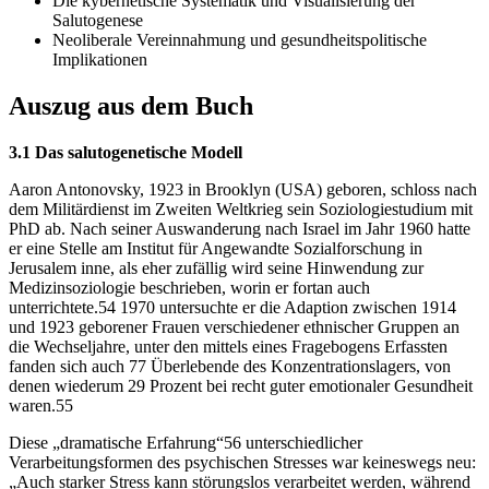
Die kybernetische Systematik und Visualisierung der
Salutogenese
Neoliberale Vereinnahmung und gesundheitspolitische
Implikationen
Auszug aus dem Buch
3.1 Das salutogenetische Modell
Aaron Antonovsky, 1923 in Brooklyn (USA) geboren, schloss nach
dem Militärdienst im Zweiten Weltkrieg sein Soziologiestudium mit
PhD ab. Nach seiner Auswanderung nach Israel im Jahr 1960 hatte
er eine Stelle am Institut für Angewandte Sozialforschung in
Jerusalem inne, als eher zufällig wird seine Hinwendung zur
Medizinsoziologie beschrieben, worin er fortan auch
unterrichtete.54 1970 untersuchte er die Adaption zwischen 1914
und 1923 geborener Frauen verschiedener ethnischer Gruppen an
die Wechseljahre, unter den mittels eines Fragebogens Erfassten
fanden sich auch 77 Überlebende des Konzentrationslagers, von
denen wiederum 29 Prozent bei recht guter emotionaler Gesundheit
waren.55
Diese „dramatische Erfahrung“56 unterschiedlicher
Verarbeitungsformen des psychischen Stresses war keineswegs neu:
„Auch starker Stress kann störungslos verarbeitet werden, während