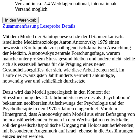
Versand in ca. 2-4 Werktagen national, internationaler
Versand möglich
In den Warenkorb
Zusammenfassung
Leseprobe
Details
Mit dem Modell der Salutogenese setzte der US-amerikanisch-
israelische Medizinsoziologe Aaron Antonovsky 1979 einen
bewussten Kontrapunkt zur pathogenetisch-kurativen Ausrichtung
der Medizin. Antonovskys zentrale Forschungsfrage, warum
manche unter großem Stress gesund bleiben und andere nicht, stellte
sich als essenziell heraus für die Prägung eines neuen
Gesundheitsbegriffes, der sich, wie diese Arbeit zeigen soll, im
Laufe des zwanzigsten Jahrhunderts vermehrt ankündigte,
notwendig war und schließlich durchsetzte.
Dazu wird das Modell genealogisch in den Kontext der
Stressforschung des 20. Jahrhunderts sowie des als ‚Psychoboom‘
bekannten neoliberalen Aufschwungs der Psychologie und der
Psychotherapie in den 1970er Jahren eingeordnet. Vor dem
Hintergrund, dass Antonovsky sein Modell aus einer Befragung von
holocaustüberlebenden Frauen in den Wechseljahren entwickelte,
soll der gesellschaftspolitische Umgang mit Holocaustüberlebenden,
mit besonderem Augenmerk auf Israel, ebenso in die Ausführungen
eingegliedert werden.