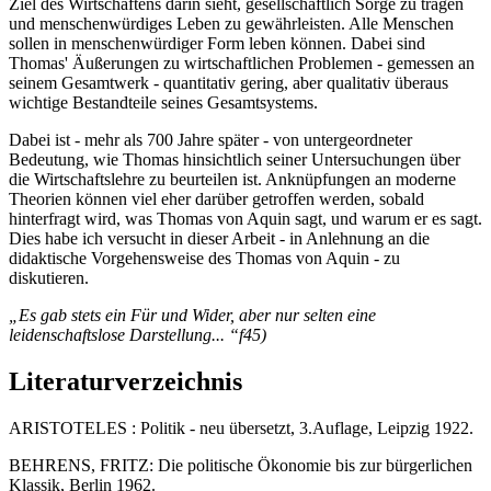
Ziel des Wirtschaftens darin sieht, gesellschaftlich Sorge zu tragen
und menschenwürdiges Leben zu gewährleisten. Alle Menschen
sollen in menschenwürdiger Form leben können. Dabei sind
Thomas' Äußerungen zu wirtschaftlichen Problemen - gemessen an
seinem Gesamtwerk - quantitativ gering, aber qualitativ überaus
wichtige Bestandteile seines Gesamtsystems.
Dabei ist - mehr als 700 Jahre später - von untergeordneter
Bedeutung, wie Thomas hinsichtlich seiner Untersuchungen über
die Wirtschaftslehre zu beurteilen ist. Anknüpfungen an moderne
Theorien können viel eher darüber getroffen werden, sobald
hinterfragt wird, was Thomas von Aquin sagt, und warum er es sagt.
Dies habe ich versucht in dieser Arbeit - in Anlehnung an die
didaktische Vorgehensweise des Thomas von Aquin - zu
diskutieren.
„Es gab stets ein Für und Wider, aber nur selten eine
leidenschaftslose Darstellung... “f45)
Literaturverzeichnis
ARISTOTELES : Politik - neu übersetzt, 3.Auflage, Leipzig 1922.
BEHRENS, FRITZ: Die politische Ökonomie bis zur bürgerlichen
Klassik, Berlin 1962.