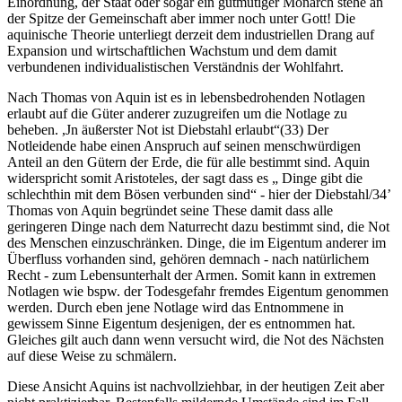
Einordnung, der Staat oder sogar ein gutmütiger Monarch stehe an
der Spitze der Gemeinschaft aber immer noch unter Gott! Die
aquinische Theorie unterliegt derzeit dem industriellen Drang auf
Expansion und wirtschaftlichen Wachstum und dem damit
verbundenen individualistischen Verständnis der Wohlfahrt.
Nach Thomas von Aquin ist es in lebensbedrohenden Notlagen
erlaubt auf die Güter anderer zuzugreifen um die Notlage zu
beheben. ,Jn äußerster Not ist Diebstahl erlaubt“(33) Der
Notleidende habe einen Anspruch auf seinen menschwürdigen
Anteil an den Gütern der Erde, die für alle bestimmt sind. Aquin
widerspricht somit Aristoteles, der sagt dass es „ Dinge gibt die
schlechthin mit dem Bösen verbunden sind“ - hier der Diebstahl/34’
Thomas von Aquin begründet seine These damit dass alle
geringeren Dinge nach dem Naturrecht dazu bestimmt sind, die Not
des Menschen einzuschränken. Dinge, die im Eigentum anderer im
Überfluss vorhanden sind, gehören demnach - nach natürlichem
Recht - zum Lebensunterhalt der Armen. Somit kann in extremen
Notlagen wie bspw. der Todesgefahr fremdes Eigentum genommen
werden. Durch eben jene Notlage wird das Entnommene in
gewissem Sinne Eigentum desjenigen, der es entnommen hat.
Gleiches gilt auch dann wenn versucht wird, die Not des Nächsten
auf diese Weise zu schmälern.
Diese Ansicht Aquins ist nachvollziehbar, in der heutigen Zeit aber