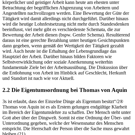
körperlicher und geistiger Arbeit kann heute am ehesten unter
Betrachtung der begrifflichen Abgrenzung von Arbeitern und
Angestellten nachvollzogen werden. Eine Bewertung der Güte der
Tätigkeit wird damit allerdings nicht durchgeführt. Darüber hinaus
wird die heutige Lohnfestsetzung nicht mehr durch Standesdenken
beeinflusst, viel mehr gibt es verschiedenste Schemata, die zur
Bewertung der Arbeit dienen (bspw. Genfer Schema). Resultierend
daraus ist eine gerechte Bezahlung unter heutigen Gesichtspunkten
dann gegeben, wenn gemäß der Wertigkeit der Tätigkeit gezahlt
wird. Auch heute ist die Erhaltung der Lebensgrundlage das
Hauptziel der Arbeit. Darüber hinaus bilden Faktoren wie
Selbstverwirklichung oder soziale Anerkennung weiterhin
fundamentale Ziele bei der Arbeitsausübung. Die Diskussion über
die Entlohnung von Arbeit im Hinblick auf Geschlecht, Herkunft
und Standort ist nach wie vor Aktuell.
2.2 Die Eigentumsordnung bei Thomas von Aquin
3s ist erlaubt, dass der Einzelne Dinge als Eigentum besitzt“/2®
Thomas von Aquin ist es als Erstem gelungen endgültige Klarheit
im Bereich der Eigentumslehre zu schaffen. Der Mensch steht unter
Gott aber über der Dingwelt. Somit ist eine Ordnung der Über- und
Unterordnung gegeben, welche der Wesensnatur des Menschen
entspricht. Die Herrschaft der Person über die Sache muss gewahrt
bleiben.(21)