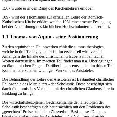
1567 wurde er in den Rang des Kirchenlehrers erhoben.
1897 wird der Thomismus zur offiziellen Lehre der Römisch-
Katholischen Kirche erklärt, welche 1931 eine erneute Festlegung
bei der Neuordnung des kirchlichen Hochschulunterrichts erfährt.
1.1 Thomas von Aquin - seine Positionierung
Zu den aquinischen Hauptwerken zählt die summa theologica,
welche in drei Teile gegliedert ist. Im ersten Teil wird versucht
Anfängern die Inhalte des christlichen Glaubens mit einfachen
Worten darzustellen. Im zweiten Teil findet man u.a. Überlegungen
zu ökonomischen Fragen. Darüber hinaus entstanden im dritten Teil
Kommentare zu allen wichtigen Werken des Aristoteles.
Die Behandlung der Lehre des Aristoteles ist Bestandteil christlicher
Philosophie des Mittelalters - der Scholastik. Diese beschäftigt sich
damit ökonomisches Verhalten mit der christlichen Glaubenslehre in
Einklang zu bringen.
Die wirtschaftsbezogenen Gedankengänge der Theologen der
Scholastik beschäftigen sich hauptsächlich mit den Problemen des
„gerechten“ Preises und dem Zinsverbot. Basis dieses Denkens
bildet die Philosophie des Aristoteles. „Die Natur macht nichts