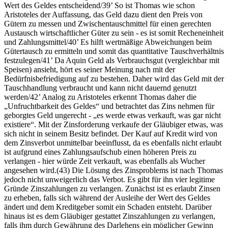
Wert des Geldes entscheidend/39’ So ist Thomas wie schon
Aristoteles der Auffassung, das Geld dazu dient den Preis von
Gütern zu messen und Zwischentauschmittel für einen gerechten
Austausch wirtschaftlicher Güter zu sein - es ist somit Recheneinheit
und Zahlungsmittel/40’ Es hilft wertmäßige Abweichungen beim
Gütertausch zu ermitteln und somit das quantitative Tauschverhältnis
festzulegen/41’ Da Aquin Geld als Verbrauchsgut (vergleichbar mit
Speisen) ansieht, hört es seiner Meinung nach mit der
Bedürfnisbefriedigung auf zu bestehen. Daher wird das Geld mit der
Tauschhandlung verbraucht und kann nicht dauernd genutzt
werden/42’ Analog zu Aristoteles erkennt Thomas daher die
„Unfruchtbarkeit des Geldes“ und betrachtet das Zins nehmen für
geborgtes Geld ungerecht - „es werde etwas verkauft, was gar nicht
existiere“. Mit der Zinsforderung verkaufe der Gläubiger etwas, was
sich nicht in seinem Besitz befindet. Der Kauf auf Kredit wird von
dem Zinsverbot unmittelbar beeinflusst, da es ebenfalls nicht erlaubt
ist aufgrund eines Zahlungsaufschub einen höheren Preis zu
verlangen - hier würde Zeit verkauft, was ebenfalls als Wucher
angesehen wird.(43) Die Lösung des Zinsproblems ist nach Thomas
jedoch nicht unweigerlich das Verbot. Es gibt für ihn vier legitime
Gründe Zinszahlungen zu verlangen. Zunächst ist es erlaubt Zinsen
zu erheben, falls sich während der Ausleihe der Wert des Geldes
ändert und dem Kreditgeber somit ein Schaden entsteht. Darüber
hinaus ist es dem Gläubiger gestattet Zinszahlungen zu verlangen,
falls ihm durch Gewährung des Darlehens ein möglicher Gewinn