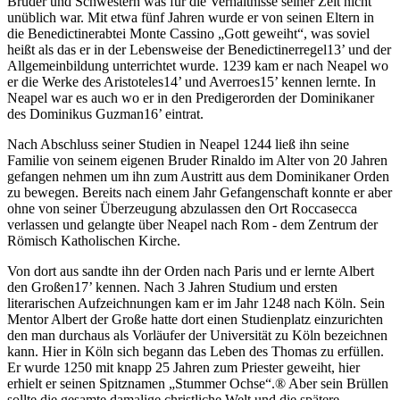
Brüder und Schwestern was für die Verhältnisse seiner Zeit nicht
unüblich war. Mit etwa fünf Jahren wurde er von seinen Eltern in
die Benedictinerabtei Monte Cassino „Gott geweiht“, was soviel
heißt als das er in der Lebensweise der Benedictinerregel13’ und der
Allgemeinbildung unterrichtet wurde. 1239 kam er nach Neapel wo
er die Werke des Aristoteles14’ und Averroes15’ kennen lernte. In
Neapel war es auch wo er in den Predigerorden der Dominikaner
des Dominikus Guzman16’ eintrat.
Nach Abschluss seiner Studien in Neapel 1244 ließ ihn seine
Familie von seinem eigenen Bruder Rinaldo im Alter von 20 Jahren
gefangen nehmen um ihn zum Austritt aus dem Dominikaner Orden
zu bewegen. Bereits nach einem Jahr Gefangenschaft konnte er aber
ohne von seiner Überzeugung abzulassen den Ort Roccasecca
verlassen und gelangte über Neapel nach Rom - dem Zentrum der
Römisch Katholischen Kirche.
Von dort aus sandte ihn der Orden nach Paris und er lernte Albert
den Großen17’ kennen. Nach 3 Jahren Studium und ersten
literarischen Aufzeichnungen kam er im Jahr 1248 nach Köln. Sein
Mentor Albert der Große hatte dort einen Studienplatz einzurichten
den man durchaus als Vorläufer der Universität zu Köln bezeichnen
kann. Hier in Köln sich begann das Leben des Thomas zu erfüllen.
Er wurde 1250 mit knapp 25 Jahren zum Priester geweiht, hier
erhielt er seinen Spitznamen „Stummer Ochse“.® Aber sein Brüllen
sollte die gesamte damalige christliche Welt und die spätere