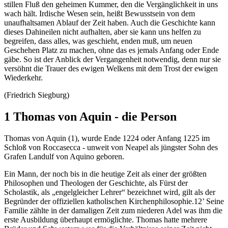
stillen Fluß den geheimen Kummer, den die Vergänglichkeit in uns
wach hält. Irdische Wesen sein, heißt Bewusstsein von dem
unaufhaltsamen Ablauf der Zeit haben. Auch die Geschichte kann
dieses Dahineilen nicht aufhalten, aber sie kann uns helfen zu
begreifen, dass alles, was geschieht, enden muß, um neuen
Geschehen Platz zu machen, ohne das es jemals Anfang oder Ende
gäbe. So ist der Anblick der Vergangenheit notwendig, denn nur sie
versöhnt die Trauer des ewigen Welkens mit dem Trost der ewigen
Wiederkehr.
(Friedrich Siegburg)
1 Thomas von Aquin - die Person
Thomas von Aquin (1), wurde Ende 1224 oder Anfang 1225 im
Schloß von Roccasecca - unweit von Neapel als jüngster Sohn des
Grafen Landulf von Aquino geboren.
Ein Mann, der noch bis in die heutige Zeit als einer der größten
Philosophen und Theologen der Geschichte, als Fürst der
Scholastik, als „engelgleicher Lehrer“ bezeichnet wird, gilt als der
Begründer der offiziellen katholischen Kirchenphilosophie.12’ Seine
Familie zählte in der damaligen Zeit zum niederen Adel was ihm die
erste Ausbildung überhaupt ermöglichte. Thomas hatte mehrere