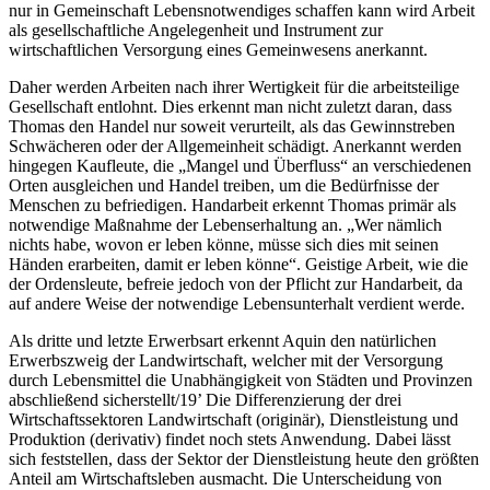
nur in Gemeinschaft Lebensnotwendiges schaffen kann wird Arbeit
als gesellschaftliche Angelegenheit und Instrument zur
wirtschaftlichen Versorgung eines Gemeinwesens anerkannt.
Daher werden Arbeiten nach ihrer Wertigkeit für die arbeitsteilige
Gesellschaft entlohnt. Dies erkennt man nicht zuletzt daran, dass
Thomas den Handel nur soweit verurteilt, als das Gewinnstreben
Schwächeren oder der Allgemeinheit schädigt. Anerkannt werden
hingegen Kaufleute, die „Mangel und Überfluss“ an verschiedenen
Orten ausgleichen und Handel treiben, um die Bedürfnisse der
Menschen zu befriedigen. Handarbeit erkennt Thomas primär als
notwendige Maßnahme der Lebenserhaltung an. „Wer nämlich
nichts habe, wovon er leben könne, müsse sich dies mit seinen
Händen erarbeiten, damit er leben könne“. Geistige Arbeit, wie die
der Ordensleute, befreie jedoch von der Pflicht zur Handarbeit, da
auf andere Weise der notwendige Lebensunterhalt verdient werde.
Als dritte und letzte Erwerbsart erkennt Aquin den natürlichen
Erwerbszweig der Landwirtschaft, welcher mit der Versorgung
durch Lebensmittel die Unabhängigkeit von Städten und Provinzen
abschließend sicherstellt/19’ Die Differenzierung der drei
Wirtschaftssektoren Landwirtschaft (originär), Dienstleistung und
Produktion (derivativ) findet noch stets Anwendung. Dabei lässt
sich feststellen, dass der Sektor der Dienstleistung heute den größten
Anteil am Wirtschaftsleben ausmacht. Die Unterscheidung von