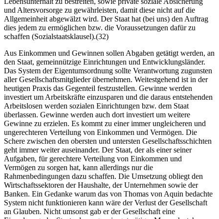
Lebensunterhalt zu bestreiten, sowie private soziale Absicherung
und Altersvorsorge zu gewährleisten, damit diese nicht auf die
Allgemeinheit abgewälzt wird. Der Staat hat (bei uns) den Auftrag
dies jedem zu ermöglichen bzw. die Voraussetzungen dafür zu
schaffen (Sozialstaatsklausel).(32)
Aus Einkommen und Gewinnen sollen Abgaben getätigt werden, an
den Staat, gemeinnützige Einrichtungen und Entwicklungsländer.
Das System der Eigentumsordnung sollte Verantwortung zugunsten
aller Gesellschaftsmitglieder übernehmen. Weitestgehend ist in der
heutigen Praxis das Gegenteil festzustellen. Gewinne werden
investiert um Arbeitskräfte einzusparen und die daraus entstehenden
Arbeitslosen werden sozialen Einrichtungen bzw. dem Staat
überlassen. Gewinne werden auch dort investiert um weitere
Gewinne zu erzielen. Es kommt zu einer immer ungleicheren und
ungerechteren Verteilung von Einkommen und Vermögen. Die
Schere zwischen den obersten und untersten Gesellschaftsschichten
geht immer weiter auseinander. Der Staat, der als einer seiner
Aufgaben, für gerechtere Verteilung von Einkommen und
Vermögen zu sorgen hat, kann allerdings nur die
Rahmenbedingungen dazu schaffen. Die Umsetzung obliegt den
Wirtschaftssektoren der Haushalte, der Unternehmen sowie der
Banken. Ein Gedanke warum das von Thomas von Aquin bedachte
System nicht funktionieren kann wäre der Verlust der Gesellschaft
an Glauben. Nicht umsonst gab er der Gesellschaft eine