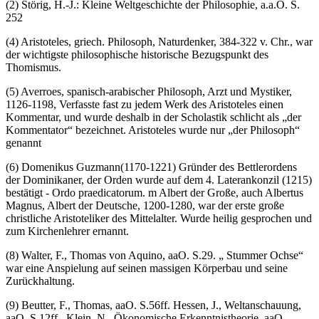
(2) Störig, H.-J.: Kleine Weltgeschichte der Philosophie, a.a.O. S.
252
(4) Aristoteles, griech. Philosoph, Naturdenker, 384-322 v. Chr., war
der wichtigste philosophische historische Bezugspunkt des
Thomismus.
(5) Averroes, spanisch-arabischer Philosoph, Arzt und Mystiker,
1126-1198, Verfasste fast zu jedem Werk des Aristoteles einen
Kommentar, und wurde deshalb in der Scholastik schlicht als „der
Kommentator“ bezeichnet. Aristoteles wurde nur „der Philosoph“
genannt
(6) Domenikus Guzmann(1170-1221) Gründer des Bettlerordens
der Dominikaner, der Orden wurde auf dem 4. Laterankonzil (1215)
bestätigt - Ordo praedicatorum. m Albert der Große, auch Albertus
Magnus, Albert der Deutsche, 1200-1280, war der erste große
christliche Aristoteliker des Mittelalter. Wurde heilig gesprochen und
zum Kirchenlehrer ernannt.
(8) Walter, F., Thomas von Aquino, aaO. S.29. „ Stummer Ochse“
war eine Anspielung auf seinen massigen Körperbau und seine
Zurückhaltung.
(9) Beutter, F., Thomas, aaO. S.56ff. Hessen, J., Weltanschauung,
aaO. S.12ff., Klein, N., Ökonomische Erkenntnistheorie, aaO.