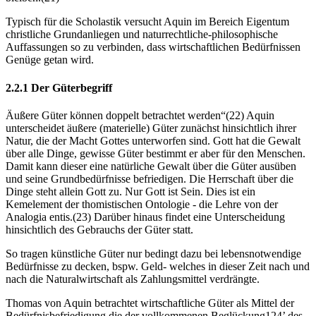
Typisch für die Scholastik versucht Aquin im Bereich Eigentum
christliche Grundanliegen und naturrechtliche-philosophische
Auffassungen so zu verbinden, dass wirtschaftlichen Bedürfnissen
Genüge getan wird.
2.2.1 Der Güterbegriff
Äußere Güter können doppelt betrachtet werden“(22) Aquin
unterscheidet äußere (materielle) Güter zunächst hinsichtlich ihrer
Natur, die der Macht Gottes unterworfen sind. Gott hat die Gewalt
über alle Dinge, gewisse Güter bestimmt er aber für den Menschen.
Damit kann dieser eine natürliche Gewalt über die Güter ausüben
und seine Grundbedürfnisse befriedigen. Die Herrschaft über die
Dinge steht allein Gott zu. Nur Gott ist Sein. Dies ist ein
Kemelement der thomistischen Ontologie - die Lehre von der
Analogia entis.(23) Darüber hinaus findet eine Unterscheidung
hinsichtlich des Gebrauchs der Güter statt.
So tragen künstliche Güter nur bedingt dazu bei lebensnotwendige
Bedürfnisse zu decken, bspw. Geld- welches in dieser Zeit nach und
nach die Naturalwirtschaft als Zahlungsmittel verdrängte.
Thomas von Aquin betrachtet wirtschaftliche Güter als Mittel der
Bedürfnisbefriedigung die der vollkommenen Beglückung124’ des