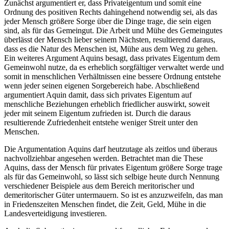
Zunächst argumentiert er, dass Privateigentum und somit eine
Ordnung des positiven Rechts dahingehend notwendig sei, als das
jeder Mensch größere Sorge über die Dinge trage, die sein eigen
sind, als für das Gemeingut. Die Arbeit und Mühe des Gemeingutes
überlässt der Mensch lieber seinem Nächsten, resultierend daraus,
dass es die Natur des Menschen ist, Mühe aus dem Weg zu gehen.
Ein weiteres Argument Aquins besagt, dass privates Eigentum dem
Gemeinwohl nutze, da es erheblich sorgfältiger verwaltet werde und
somit in menschlichen Verhältnissen eine bessere Ordnung entstehe
wenn jeder seinen eigenen Sorgebereich habe. Abschließend
argumentiert Aquin damit, dass sich privates Eigentum auf
menschliche Beziehungen erheblich friedlicher auswirkt, soweit
jeder mit seinem Eigentum zufrieden ist. Durch die daraus
resultierende Zufriedenheit entstehe weniger Streit unter den
Menschen.
Die Argumentation Aquins darf heutzutage als zeitlos und überaus
nachvollziehbar angesehen werden. Betrachtet man die These
Aquins, dass der Mensch für privates Eigentum größere Sorge trage
als für das Gemeinwohl, so lässt sich selbige heute durch Nennung
verschiedener Beispiele aus dem Bereich meritorischer und
demeritorischer Güter untermauern. So ist es anzuzweifeln, das man
in Friedenszeiten Menschen findet, die Zeit, Geld, Mühe in die
Landesverteidigung investieren.