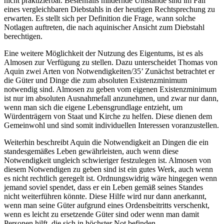
nicht praktizierbar. Bestenfalls mildernde Umstände sind im Fall
eines vergleichbaren Diebstahls in der heutigen Rechtsprechung zu
erwarten. Es stellt sich per Definition die Frage, wann solche
Notlagen auftreten, die nach aquinischer Ansicht zum Diebstahl
berechtigen.
Eine weitere Möglichkeit der Nutzung des Eigentums, ist es als
Almosen zur Verfügung zu stellen. Dazu unterscheidet Thomas von
Aquin zwei Arten von Notwendigkeiten/35’ Zunächst betrachtet er
die Güter und Dinge die zum absoluten Existenzminimum
notwendig sind. Almosen zu geben vom eigenen Existenzminimum
ist nur im absoluten Ausnahmefall anzunehmen, und zwar nur dann,
wenn man sich die eigene Lebensgrundlage entzieht, um
Würdenträgern von Staat und Kirche zu helfen. Diese dienen dem
Gemeinwohl und sind somit individuellen Interessen voranzustellen.
Weiterhin beschreibt Aquin die Notwendigkeit an Dingen die ein
standesgemäßes Leben gewährleisten, auch wenn diese
Notwendigkeit ungleich schwieriger festzulegen ist. Almosen von
diesem Notwendigen zu geben sind ist ein gutes Werk, auch wenn
es nicht rechtlich geregelt ist. Ordnungswidrig wäre hingegen wenn
jemand soviel spendet, dass er ein Leben gemäß seines Standes
nicht weiterführen könnte. Diese Hilfe wird nur dann anerkannt,
wenn man seine Güter aufgrund eines Ordensbeitritts verschenkt,
wenn es leicht zu ersetzende Güter sind oder wenn man damit
Personen hilft, die sich in höchster Not befinden.