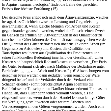
In Aquins , summa theologica’ findet die Lehre des gerechten
Preises ihre höchste Entfaltung.(15)
Der gerechte Preis ergibt sich nach dem Äquivalenzprinzip, welches
besagt, dass Gleichheit zwischen Leistung und Gegenleistung
gewährleistet ist, wenn gleiche Mengen von Arbeit und Kosten
gegeneinander getauscht werden, wobei der Tausch seinen Zweck
im Ganzen zu erfüllen hat. Abweichungen in der Qualität der zu
tauschenden Güter können der Quantität nach ausgeglichen werden.
Die Quantität der Güter definiert sich über die Faktoren Arbeit (im
Gegensatz zu Aristoteles) und Kosten; die Qualitäten der
Tauschgüter resultieren aus Qualifikation des Produzenten und
seiner funktionellen Bedeutung innerhalb der Gesellschaft. Unter
Kosten sind hauptsächlich Rohstoffkosten zu verstehen. „Der Preis
der Güter bestimmt sich also nach Maßgabe der Bedürfnisse unter
Berücksichtigung von Arbeit und Kosten.“ (16’ Abweichungen vom
gerechten Preis werden dann geduldet, wenn jemand der Ware
dringend bedarf und der Verkäufer durch den Verkauf einen
Schaden erleidet - somit berücksichtigt Aquin ebenfalls die
Bedürfnisse der Tauschpartner. Darüber hinaus erkennt Thomas im
Handel an, dass Güter dann teurer verkauft werden, als sie
eingekauft wurden, wenn durch den Handel lebenswichtige Güter
zur Verfügung gestellt werden oder weitere Arbeiten und
Verbesserungen an den Gütern vorgenommen wurden. Auch eine
gerechte Vergütung von Auslagen für Transport oder