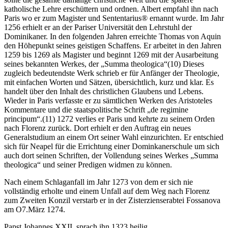
katholische Lehre erschüttern und ordnen. Albert empfahl ihn nach
Paris wo er zum Magister und Sententarius® ernannt wurde. Im Jahr
1256 erhielt er an der Pariser Universität den Lehrstuhl der
Dominikaner. In den folgenden Jahren erreichte Thomas von Aquin
den Höhepunkt seines geistigen Schaffens. Er arbeitet in den Jahren
1259 bis 1269 als Magister und beginnt 1269 mit der Ausarbeitung
seines bekannten Werkes, der „Summa theologica“(10) Dieses
zugleich bedeutendste Werk schrieb er für Anfänger der Theologie,
mit einfachen Worten und Sätzen, übersichtlich, kurz und klar. Es
handelt über den Inhalt des christlichen Glaubens und Lebens.
Wieder in Paris verfasste er zu sämtlichen Werken des Aristoteles
Kommentare und die staatspolitische Schrift „de regimine
principum“.(11) 1272 verlies er Paris und kehrte zu seinem Orden
nach Florenz zurück. Dort erhielt er den Auftrag ein neues
Generalstudium an einem Ort seiner Wahl einzurichten. Er entschied
sich für Neapel für die Errichtung einer Dominkanerschule um sich
auch dort seinen Schriften, der Vollendung seines Werkes „Summa
theologica“ und seiner Predigen widmen zu können.
Nach einem Schlaganfall im Jahr 1273 von dem er sich nie
vollständig erholte und einem Unfall auf dem Weg nach Florenz
zum Zweiten Konzil verstarb er in der Zisterzienserabtei Fossanova
am O7.März 1274.
Papst Johannes XXII. sprach ihn 1323 heilig.