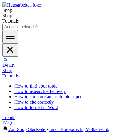
Shop
Shop
Tutorials
De
En
Shop
Tutorials
How to find your topic
How to research effectively
How to structure an academic paper
How to cite correctly
How to format in Word
Trends
FAQ
Zur Shop-Startseite
›
Jura - Europarecht, Völkerrecht,