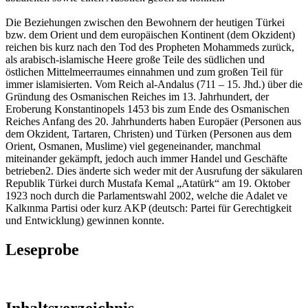
Die Beziehungen zwischen den Bewohnern der heutigen Türkei
bzw. dem Orient und dem europäischen Kontinent (dem Okzident)
reichen bis kurz nach den Tod des Propheten Mohammeds zurück,
als arabisch-islamische Heere große Teile des südlichen und
östlichen Mittelmeerraumes einnahmen und zum großen Teil für
immer islamisierten. Vom Reich al-Andalus (711 – 15. Jhd.) über die
Gründung des Osmanischen Reiches im 13. Jahrhundert, der
Eroberung Konstantinopels 1453 bis zum Ende des Osmanischen
Reiches Anfang des 20. Jahrhunderts haben Europäer (Personen aus
dem Okzident, Tartaren, Christen) und Türken (Personen aus dem
Orient, Osmanen, Muslime) viel gegeneinander, manchmal
miteinander gekämpft, jedoch auch immer Handel und Geschäfte
betrieben2. Dies änderte sich weder mit der Ausrufung der säkularen
Republik Türkei durch Mustafa Kemal „Atatürk“ am 19. Oktober
1923 noch durch die Parlamentswahl 2002, welche die Adalet ve
Kalkɪnma Partisi oder kurz AKP (deutsch: Partei für Gerechtigkeit
und Entwicklung) gewinnen konnte.
Leseprobe
Inhaltsverzeichnis