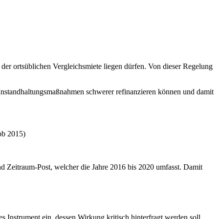
er ortsüblichen Vergleichsmiete liegen dürfen. Von dieser Regelung
 Instandhaltungsmaßnahmen schwerer refinanzieren können und damit
bpb 2015)
nd Zeitraum-Post, welcher die Jahre 2016 bis 2020 umfasst. Damit
 Instrument ein, dessen Wirkung kritisch hinterfragt werden soll.