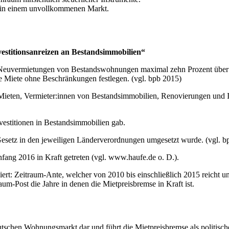
 in einem unvollkommenen Markt.
vestitionsanreizen an Bestandsimmobilien“
. Neuvermietungen von Bestandswohnungen maximal zehn Prozent über d
e Miete ohne Beschränkungen festlegen. (vgl. bpb 2015)
 Mieten, Vermieter:innen von Bestandsimmobilien, Renovierungen und
nvestitionen in Bestandsimmobilien gab.
s Gesetz in den jeweiligen Länderverordnungen umgesetzt wurde. (vgl. 
fang 2016 in Kraft getreten (vgl. www.haufe.de o. D.).
ert: Zeitraum-Ante, welcher von 2010 bis einschließlich 2015 reicht u
um-Post die Jahre in denen die Mietpreisbremse in Kraft ist.
tschen Wohnungsmarkt dar und führt die Mietpreisbremse als politisches