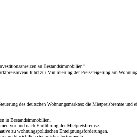
Investitionsanreizen an Bestandsimmobilien“
arktpreisniveau führt zur Minimierung der Preissteigerung am Wohnun
r Steuerung des deutschen Wohnungsmarktes: die Mietpreisbremse und e
en in Bestandsimmobilien.
men vor und nach Einführung der Mietpreisbremse.
rnative zu wohnungspolitischen Enteignungsforderungen.
aum hinsichtlich steuerlicher Instrumente.