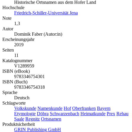
Historische Ortsnamen aus dem Hofer Land
Hochschule
Friedrich-Schiller-Universität Jena
Note
1,3
Autor
Dominik Faber (Autor:in)
Erscheinungsjahr
2019
Seiten
11
Katalognummer
V1289959
ISBN (eBook)
9783346754301
ISBN (Buch)
9783346754318
Sprache
Deutsch
Schlagworte
Volkskunde
Namenkunde
Hof
Oberfranken
Bayern
Etymologie
Döbra
Schwarzenbach
Heimatkunde
Prex
Rehau
Saale
Regnitz
Ortsnamen
Produktsicherheit
GRIN Publishing GmbH