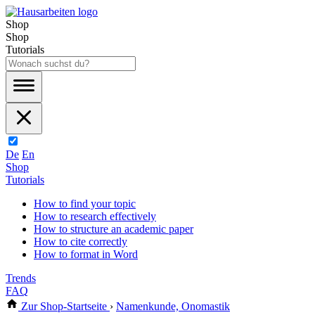
Shop
Shop
Tutorials
De
En
Shop
Tutorials
How to find your topic
How to research effectively
How to structure an academic paper
How to cite correctly
How to format in Word
Trends
FAQ
Zur Shop-Startseite
›
Namenkunde, Onomastik