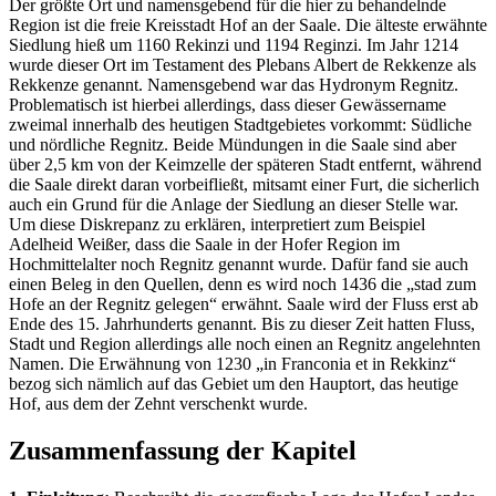
Der größte Ort und namensgebend für die hier zu behandelnde
Region ist die freie Kreisstadt Hof an der Saale. Die älteste erwähnte
Siedlung hieß um 1160 Rekinzi und 1194 Reginzi. Im Jahr 1214
wurde dieser Ort im Testament des Plebans Albert de Rekkenze als
Rekkenze genannt. Namensgebend war das Hydronym Regnitz.
Problematisch ist hierbei allerdings, dass dieser Gewässername
zweimal innerhalb des heutigen Stadtgebietes vorkommt: Südliche
und nördliche Regnitz. Beide Mündungen in die Saale sind aber
über 2,5 km von der Keimzelle der späteren Stadt entfernt, während
die Saale direkt daran vorbeifließt, mitsamt einer Furt, die sicherlich
auch ein Grund für die Anlage der Siedlung an dieser Stelle war.
Um diese Diskrepanz zu erklären, interpretiert zum Beispiel
Adelheid Weißer, dass die Saale in der Hofer Region im
Hochmittelalter noch Regnitz genannt wurde. Dafür fand sie auch
einen Beleg in den Quellen, denn es wird noch 1436 die „stad zum
Hofe an der Regnitz gelegen“ erwähnt. Saale wird der Fluss erst ab
Ende des 15. Jahrhunderts genannt. Bis zu dieser Zeit hatten Fluss,
Stadt und Region allerdings alle noch einen an Regnitz angelehnten
Namen. Die Erwähnung von 1230 „in Franconia et in Rekkinz“
bezog sich nämlich auf das Gebiet um den Hauptort, das heutige
Hof, aus dem der Zehnt verschenkt wurde.
Zusammenfassung der Kapitel