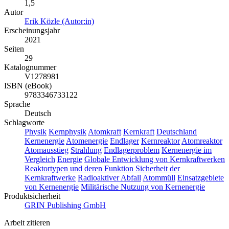
1,5
Autor
Erik Közle (Autor:in)
Erscheinungsjahr
2021
Seiten
29
Katalognummer
V1278981
ISBN (eBook)
9783346733122
Sprache
Deutsch
Schlagworte
Physik
Kernphysik
Atomkraft
Kernkraft
Deutschland
Kernenergie
Atomenergie
Endlager
Kernreaktor
Atomreaktor
Atomausstieg
Strahlung
Endlagerproblem
Kernenergie im
Vergleich
Energie
Globale Entwicklung von Kernkraftwerken
Reaktortypen und deren Funktion
Sicherheit der
Kernkraftwerke
Radioaktiver Abfall
Atommüll
Einsatzgebiete
von Kernenergie
Militärische Nutzung von Kernenergie
Produktsicherheit
GRIN Publishing GmbH
Arbeit zitieren