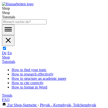
Shop
Shop
Tutorials
De
En
Shop
Tutorials
How to find your topic
How to research effectively
How to structure an academic paper
How to cite correctly
How to format in Word
Trends
FAQ
Zur Shop-Startseite
›
Physik - Kernphysik, Teilchenphysik