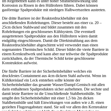
Im Regelbetrieb kann es unter hoher Strahleneinwirkung und
Korrosion zu Rissen in den Hüllrohren führen. Dabei können
gasförmige Spaltprodukte mit niedrigen Halbwertszeiten austreten.
Die dritte Barriere ist der Reaktordruckbehälter mit den
anschließenden Rohrleitungen. Dieser besteht aus einer ca. 20 –
25cm dicken Stahlwand und bildet zusammen mit den
Rohrleitungen ein geschlossenes Kühlsystem. Die eventuell
ausgetretenen Spaltprodukte aus den Hüllrohren wären damit
endgültig eingeschlossen. Damit die Direktstrahlung aus dem
Reaktordruckbehälter abgeschirmt wird verwendet man einen
sogenannten Thermischen Schild. Dieser bildet die vierte Barriere in
einem Kernkraftwerk und kann aber nur teilweise die Spaltprodukte
zurückhalten, da der Thermische Schild keine geschlossene
Konstruktion aufweist.
Die fünfte Barriere ist der Sicherheitsbehälter welches ein
druckfestes Containment aus 4cm dickem Stahl aufweist. Wenn im
Kühlkreislauf ein Leck entstehen sollte könnte der
Sicherheitsbehälter das gesamte Wasser/Dampf-Gemisch mit allen
darin enthaltenen Spaltprodukten sicher aufnehmen. Die sechste und
damit letzte Barriere ist die Umschließende Stahlbetonhülle. Sie
umgibt den Sicherheitsbehälter mit einer 1,5 bis 2m dicken
Stahlbetonhülle und hält Einwirkungen von außen wie z.B. einen
gezielten Flugzeugabsturz stand. Sie soll vor allem den Kernreaktor