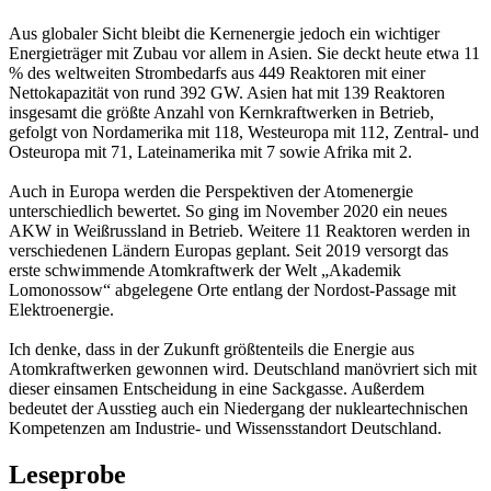
Aus globaler Sicht bleibt die Kernenergie jedoch ein wichtiger
Energieträger mit Zubau vor allem in Asien. Sie deckt heute etwa 11
% des weltweiten Strombedarfs aus 449 Reaktoren mit einer
Nettokapazität von rund 392 GW. Asien hat mit 139 Reaktoren
insgesamt die größte Anzahl von Kernkraftwerken in Betrieb,
gefolgt von Nordamerika mit 118, Westeuropa mit 112, Zentral- und
Osteuropa mit 71, Lateinamerika mit 7 sowie Afrika mit 2.
Auch in Europa werden die Perspektiven der Atomenergie
unterschiedlich bewertet. So ging im November 2020 ein neues
AKW in Weißrussland in Betrieb. Weitere 11 Reaktoren werden in
verschiedenen Ländern Europas geplant. Seit 2019 versorgt das
erste schwimmende Atomkraftwerk der Welt „Akademik
Lomonossow“ abgelegene Orte entlang der Nordost-Passage mit
Elektroenergie.
Ich denke, dass in der Zukunft größtenteils die Energie aus
Atomkraftwerken gewonnen wird. Deutschland manövriert sich mit
dieser einsamen Entscheidung in eine Sackgasse. Außerdem
bedeutet der Ausstieg auch ein Niedergang der nukleartechnischen
Kompetenzen am Industrie- und Wissensstandort Deutschland.
Leseprobe