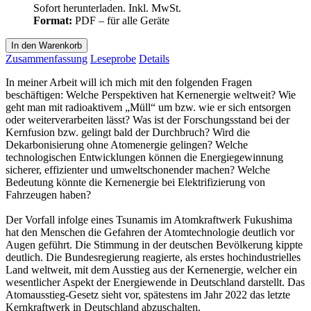
Sofort herunterladen. Inkl. MwSt.
Format:
PDF – für alle Geräte
In den Warenkorb
Zusammenfassung
Leseprobe
Details
In meiner Arbeit will ich mich mit den folgenden Fragen
beschäftigen: Welche Perspektiven hat Kernenergie weltweit? Wie
geht man mit radioaktivem „Müll“ um bzw. wie er sich entsorgen
oder weiterverarbeiten lässt? Was ist der Forschungsstand bei der
Kernfusion bzw. gelingt bald der Durchbruch? Wird die
Dekarbonisierung ohne Atomenergie gelingen? Welche
technologischen Entwicklungen können die Energiegewinnung
sicherer, effizienter und umweltschonender machen? Welche
Bedeutung könnte die Kernenergie bei Elektrifizierung von
Fahrzeugen haben?
Der Vorfall infolge eines Tsunamis im Atomkraftwerk Fukushima
hat den Menschen die Gefahren der Atomtechnologie deutlich vor
Augen geführt. Die Stimmung in der deutschen Bevölkerung kippte
deutlich. Die Bundesregierung reagierte, als erstes hochindustrielles
Land weltweit, mit dem Ausstieg aus der Kernenergie, welcher ein
wesentlicher Aspekt der Energiewende in Deutschland darstellt. Das
Atomausstieg-Gesetz sieht vor, spätestens im Jahr 2022 das letzte
Kernkraftwerk in Deutschland abzuschalten.