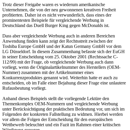
Trotz dieser Freigabe waren es wiederum amerikanische
Unternehmen, die von der neu gewonnenen kreativen Freiheit
profitierten. Daher ist es nicht verwunderlich, dass eines der
prominentesten Beispiele für vergleichende Werbung in
Deutschland das Duell Burger King gegen McDonalds ist.
Dass aber vergleichende Werbung auch in anderen Bereichen
Anwendung finden kann zeigt der Rechtsstreit zwischen der
Toshiba Europe GmbH und der Katun Germany GmbH vor dem
LG Düsseldorf. In diesem Zusammenhang befasste sich der EuGH
in seiner Entscheidung vom 25. Oktober 2001 (Rechtssache C-
112/99) mit der Frage, ob vergleichende Werbung auch dann
vorliegt, wenn die Originalartikelnummer des Herstellers (OEM-
Nummer) zusammen mit der Artikelnummer eines
Konkurrenzproduktes genannt wird. Weiterhin hatte er auch zu
entscheiden, ob im Falle einer Bejahung dieser Frage eine unlautere
Rufausbeutung vorliegt.
Anhand dieses Beispiels stellt die vorliegende Lektüre den
Themenkomplex OEM-Nummern und vergleichende Werbung
unter Berücksichtigung der praktischen Bedeutung vor, um sich im
Folgenden der konkreten Fallstellung zu widmen. Hierbei werden
vor allem die Folgen der Entscheidung für den europäischen
Wettbewerb beleuchtet und ein Fazit im Rahmen einer kritischen
Würdigung gezogen.