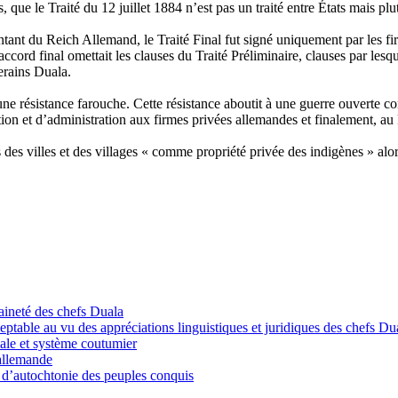
ue le Traité du 12 juillet 1884 n’est pas un traité entre États mais plu
sentant du Reich Allemand, le Traité Final fut signé uniquement par les 
ccord final omettait les clauses du Traité Préliminaire, clauses par lesq
verains Duala.
ne résistance farouche. Cette résistance aboutit à une guerre ouverte c
lation et d’administration aux firmes privées allemandes et finalement, a
s des villes et des villages « comme propriété privée des indigènes » alor
raineté des chefs Duala
eptable au vu des appréciations linguistiques et juridiques des chefs Du
niale et système coutumier
 allemande
ut d’autochtonie des peuples conquis