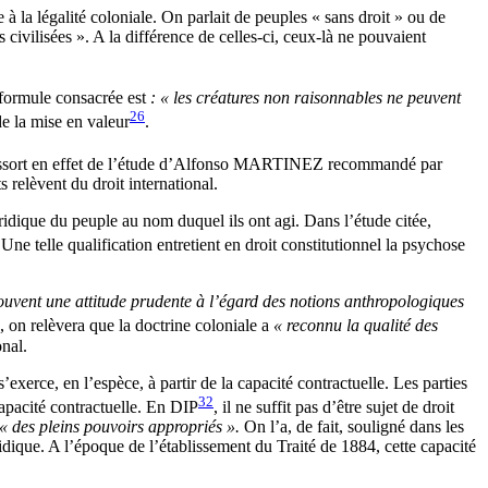
 à la légalité coloniale. On parlait de peuples « sans droit » ou de
civilisées ». A la différence de celles-ci, ceux-là ne pouvaient
 formule consacrée est
: « les créatures non raisonnables ne peuvent
26
de la mise en valeur
.
essort en effet de l’étude d’Alfonso MARTINEZ recommandé par
relèvent du droit international.
uridique du peuple au nom duquel ils ont agi. Dans l’étude citée,
 Une telle qualification entretient en droit constitutionnel la psychose
ouvent une attitude prudente à l’égard des notions anthropologiques
e, on relèvera que la doctrine coloniale a
« reconnu la qualité des
onal.
exerce, en l’espèce, à partir de la capacité contractuelle. Les parties
32
capacité contractuelle. En DIP
, il ne suffit pas d’être sujet de droit
« des pleins pouvoirs appropriés ».
On l’a, de fait, souligné dans les
ridique. A l’époque de l’établissement du Traité de 1884, cette capacité