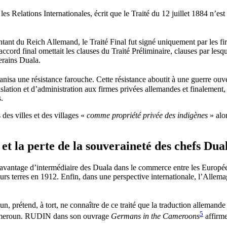
ions Internationales, écrit que le Traité du 12 juillet 1884 n’est pas 
sentant du Reich Allemand, le Traité Final fut signé uniquement par les 
ccord final omettait les clauses du Traité Préliminaire, clauses par lesq
verains Duala.
ganisa une résistance farouche. Cette résistance aboutit à une guerre o
égislation et d’administration aux firmes privées allemandes et finalement
.
 des villes et des villages «
comme propriété privée des indigènes
» alor
 et la perte de la souveraineté des chefs Dua
l’avantage d’intermédiaire des Duala dans le commerce entre les Europée
eurs terres en 1912. Enfin, dans une perspective internationale, l’Allema
, prétend, à tort, ne connaître de ce traité que la traduction allemande q
5
 Cameroun. RUDIN dans son ouvrage
Germans in the Cameroons
affirme