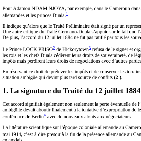
Pour Adamou NDAM NJOYA, par exemple, dans le Cameroun dans les Relat
1
allemandes et les princes Duala.
Il indique qu’alors que le Traité Préliminaire était signé par un repré
Une autre critique du Traité Germano-Duala s’appuie sur le fait que l’a
De plus, l’accord du 12 juillet 1884 ne fut pas ratifié par tous les sou
2
3
Le Prince LOCK PRISO
de Hickorytown
refusa de le signer et or
les rois et les chefs Duala cédèrent leurs droits de souveraineté, de l
impôts mais perdirent leurs droits de négociations avec d’autres parties
En réservant ce droit de prélever les impôts et de conserver les terrains
situation ambigüe qui devint plus tard source de conflits
(2-)
.
1. La signature du Traité du 12 juillet 1884
Cet accord signifiait également non seulement la perte éventuelle de 
ambigüité devait aboutir finalement à la tentative d’expropriation de l
4
conférence de Berlin
avec de nouveaux atouts aux négociateurs.
La littérature scientifique sur l’époque coloniale allemande au Cameroun
mai 1914, c’est-à-dire presqu’à la fin de la présence allemande au
en anglais.