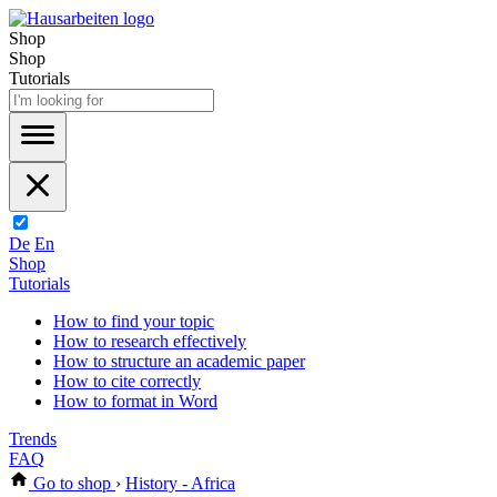
Shop
Shop
Tutorials
De
En
Shop
Tutorials
How to find your topic
How to research effectively
How to structure an academic paper
How to cite correctly
How to format in Word
Trends
FAQ
Go to shop
›
History - Africa