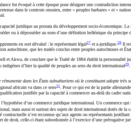
endance fut évoqué à cette époque pour désigner une contradiction interne
retenue dans le contexte onusien, entre « peuples barbares » et « nations 
al.
a capacité juridique au prorata du développement socio-économique. La
 posséder ou à déposséder au nom d’une définition hellénique du principe 
27
28
ppements en sort dévalué : le représentant légal
et a-juridique.
Il r
 autochtone, que les traités conclus entre peuples autochtones et États 
Bell et Akwa, de conclure que le Traité de 1884 établit la personnalité j
29
digènes d’hier la qualité de peuples au sens du droit international
.
 rémanente dans les États subsahariens où le constituant adopte très s
31
égional africain va dans ce sens
. Pour ce qui est de la partie allemand
 qualification justifiée par la capacité à commercer au-delà du cadre nati
fie l’hypothèse d’un commerce juridique international. Un commerce qui s’
onal, mais aussi et surtout des sujets de droit international dotés de la 
é contractuelle n’est reconnue qu’aux agents ou représentants justifiant
et de droit, celle-ci étant subordonnée à l’exercice d’une prérogative ju