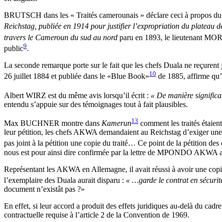
BRUTSCH dans les « Traités camerounais » déclare ceci à propos du t
Reichstag, publiée en 1914 pour justifier l’expropriation du plateau 
travers le Cameroun du sud au nord
paru en 1893, le lieutenant M
9
public
.
La seconde remarque porte sur le fait que les chefs Duala ne reçurent
10
26 juillet 1884 et publiée dans le «Blue Book»
de 1885, affirme qu’à
Albert WIRZ est du même avis lorsqu’il écrit :
« De manière significat
entendu s’appuie sur des témoignages tout à fait plausibles.
13
Max BUCHNER montre dans
Kamerun
comment les traités étaient
leur pétition, les chefs AKWA demandaient au Reichstag d’exiger une c
pas joint à la pétition une copie du traité… Ce point de la pétition d
nous est pour ainsi dire confirmée par la lettre de MPONDO AKWA a
Représentant les AKWA en Allemagne, il avait réussi à avoir une copie 
l’exemplaire des Duala aurait disparu :
« …garde le contrat en sécurit
document n’existât pas ?»
En effet, si leur accord a produit des effets juridiques au-delà du cadre 
contractuelle requise à l’article 2 de la Convention de 1969.