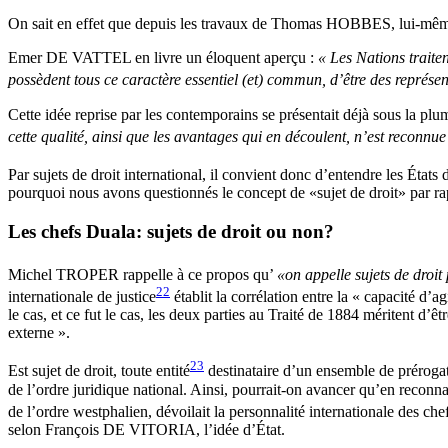
On sait en effet que depuis les travaux de Thomas HOBBES, lui-même 
Emer DE VATTEL en livre un éloquent aperçu :
« Les Nations traiten
possèdent tous ce caractère essentiel (et) commun, d’être des représe
Cette idée reprise par les contemporains se présentait déjà sous l
cette qualité, ainsi que les avantages qui en découlent, n’est reconnue
Par sujets de droit international, il convient donc d’entendre les États 
pourquoi nous avons questionnés le concept de «sujet de droit» par r
Les chefs Duala: sujets de droit ou non?
Michel TROPER rappelle à ce propos qu’
«on appelle sujets de droit 
22
internationale de justice
établit la corrélation entre la « capacité d’agi
le cas, et ce fut le cas, les deux parties au Traité de 1884 méritent d’ê
externe ».
23
Est sujet de droit, toute entité
destinataire d’un ensemble de prérogativ
de l’ordre juridique national. Ainsi, pourrait-on avancer qu’en reconn
de l’ordre westphalien, dévoilait la personnalité internationale des c
selon François DE VITORIA, l’idée d’État.