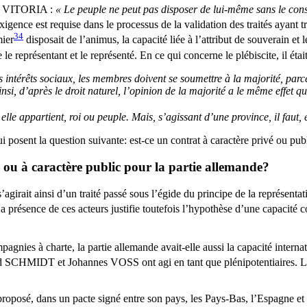
 DE VITORIA :
« Le peuple ne peut pas disposer de lui-même sans le conse
exigence est requise dans le processus de la validation des traités ayant tr
34
mier
disposait de l’animus, la capacité liée à l’attribut de souverain et 
 le représentant et le représenté. En ce qui concerne le plébiscite, il éta
es intérêts sociaux, les membres doivent se soumettre à la majorité, par
 ainsi, d’après le droit naturel, l’opinion de la majorité a le même effet q
i elle appartient, roi ou peuple. Mais, s’agissant d’une province, il faut
ui posent la question suivante: est-ce un contrat à caractère privé ou publ
é ou à caractère public pour la partie allemande?
agirait ainsi d’un traité passé sous l’égide du principe de la représenta
La présence de ces acteurs justifie toutefois l’hypothèse d’une capacité co
pagnies à charte, la partie allemande avait-elle aussi la capacité internat
ard SCHMIDT et Johannes VOSS ont agi en tant que plénipotentiaires. L
é, dans un pacte signé entre son pays, les Pays-Bas, l’Espagne et l’