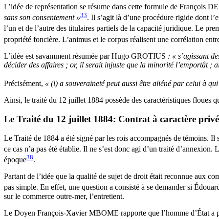
L’idée de représentation se résume dans cette formule de François
33
sans son consentement »
. Il s’agit là d’une procédure rigide dont l’
l’un et de l’autre des titulaires partiels de la capacité juridique. Le pre
propriété foncière. L’animus et le corpus réalisent une corrélation entre
L’idée est savamment résumée par Hugo GROTIUS
: « s’agissant d
décider des affaires ; or, il serait injuste que la minorité l’emportât ;
Précisément,
« (l) a souveraineté peut aussi être aliéné par celui à qu
Ainsi, le traité du 12 juillet 1884 possède des caractéristiques floues q
Le Traité du 12 juillet 1884: Contrat à caractère priv
Le Traité de 1884 a été signé par les rois accompagnés de témoins. Il s’
ce cas n’a pas été établie. Il ne s’est donc agi d’un traité d’annexion. 
38
époque
.
Partant de l’idée que la qualité de sujet de droit était reconnue aux com
pas simple. En effet, une question a consisté à se demander si Édou
sur le commerce outre-mer, l’entretient.
Le Doyen François-Xavier MBOME rapporte que l’homme d’État a propos