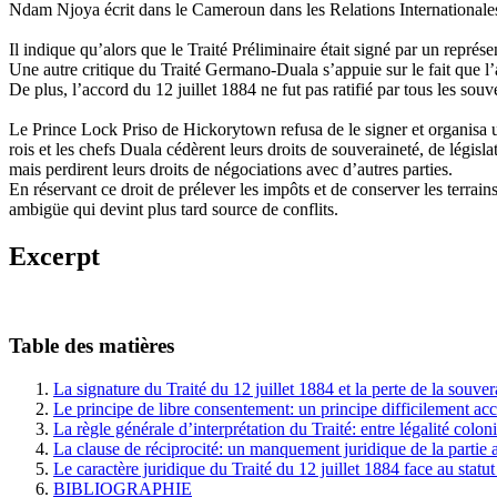
Ndam Njoya écrit dans le Cameroun dans les Relations Internationales, q
Il indique qu’alors que le Traité Préliminaire était signé par un repré
Une autre critique du Traité Germano-Duala s’appuie sur le fait que l’a
De plus, l’accord du 12 juillet 1884 ne fut pas ratifié par tous les sou
Le Prince Lock Priso de Hickorytown refusa de le signer et organisa u
rois et les chefs Duala cédèrent leurs droits de souveraineté, de légis
mais perdirent leurs droits de négociations avec d’autres parties.
En réservant ce droit de prélever les impôts et de conserver les terrain
ambigüe qui devint plus tard source de conflits.
Excerpt
Table des matières
La signature du Traité du 12 juillet 1884 et la perte de la souve
Le principe de libre consentement: un principe difficilement acc
La règle générale d’interprétation du Traité: entre légalité colo
La clause de réciprocité: un manquement juridique de la partie
Le caractère juridique du Traité du 12 juillet 1884 face au stat
BIBLIOGRAPHIE