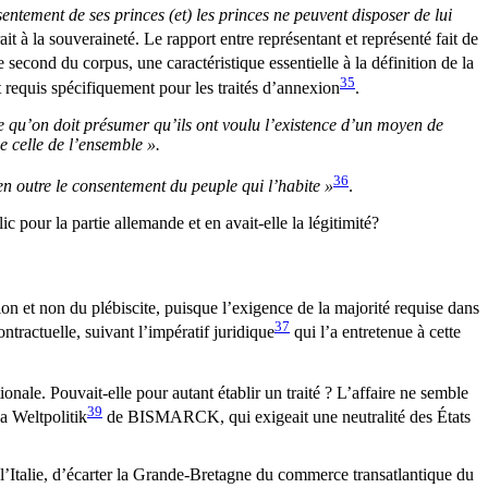
ntement de ses princes (et) les princes ne peuvent disposer de lui
ait à la souveraineté. Le rapport entre représentant et représenté fait de
le second du corpus, une caractéristique essentielle à la définition de la
35
it requis spécifiquement pour les traités d’annexion
.
ce qu’on doit présumer qu’ils ont voulu l’existence d’un moyen de
ue celle de l’ensemble ».
36
, en outre le consentement du peuple qui l’habite »
.
ic pour la partie allemande et en avait-elle la légitimité?
tion et non du plébiscite, puisque l’exigence de la majorité requise dans
37
ntractuelle, suivant l’impératif juridique
qui l’a entretenue à cette
ionale. Pouvait-elle pour autant établir un traité ? L’affaire ne semble
39
a Weltpolitik
de BISMARCK, qui exigeait une neutralité des États
Italie, d’écarter la Grande-Bretagne du commerce transatlantique du