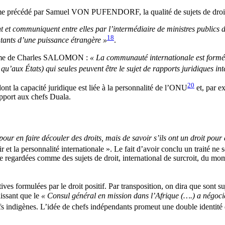
précédé par Samuel VON PUFENDORF, la qualité de sujets de droit inte
t et communiquent entre elles par l’intermédiaire de ministres publics do
18
ntants d’une puissance étrangère »
.
a plume de Charles SALOMON :
« La communauté internationale est formée
 qu’aux États) qui seules peuvent être le sujet de rapports juridiques in
20
dont la capacité juridique est liée à la personnalité de l’ONU
et, par ex
apport aux chefs Duala.
pour en faire découler des droits, mais de savoir s’ils ont un droit pour 
r et la personnalité internationale ». Le fait d’avoir conclu un traité ne ser
tre regardées comme des sujets de droit, international de surcroit, du mom
es formulées par le droit positif. Par transposition, on dira que sont su
aissant que le
« Consul général en mission dans l’Afrique (….) a négoci
hefs indigènes. L’idée de chefs indépendants promeut une double identité