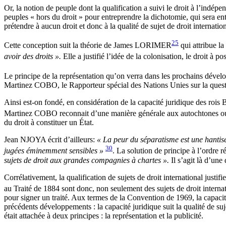
Or, la notion de peuple dont la qualification a suivi le droit à l’indép
peuples « hors du droit » pour entreprendre la dichotomie, qui sera ent
prétendre à aucun droit et donc à la qualité de sujet de droit internation
25
Cette conception suit la théorie de James LORIMER
qui attribue l
avoir des droits ».
Elle a justifié l’idée de la colonisation, le droit à
Le principe de la représentation qu’on verra dans les prochains dévelo
Martinez COBO, le Rapporteur spécial des Nations Unies sur la question
Ainsi est-on fondé, en considération de la capacité juridique des rois 
Martinez COBO reconnait d’une manière générale aux autochtones ou in
du droit à constituer un État.
Jean NJOYA écrit d’ailleurs:
« La peur du séparatisme est une hantise
30
jugées éminemment sensibles »
. La solution de principe à l’ordre r
sujets de droit aux grandes compagnies à chartes ».
Il s’agit là d’une
Corrélativement, la qualification de sujets de droit international justi
au Traité de 1884 sont donc, non seulement des sujets de droit internati
pour signer un traité. Aux termes de la Convention de 1969, la capacit
précédents développements : la capacité juridique suit la qualité de suj
était attachée à deux principes : la représentation et la publicité.