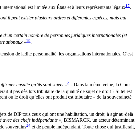
17
rnational est limitée aux États et à leurs représentants légaux
.
nt il peut exister plusieurs ordres et différentes espèces, mais qui
 d’un certain nombre de personnes juridiques internationales (et
19
ternationaux »
.
tension de ladite personnalité, les organisations internationales. C’est
21
affirmer ensuite qu’ils sont sujets »
. Dans la même veine, la Cour
ait-il pas dès lors tributaire de la qualité de sujet de droit ? Si tel est
ent où le droit qu’elles ont produit est tributaire « de la souveraineté
jets de DIP tous ceux qui ont une habilitation, un droit, à agir au-delà
é avec des chefs indépendants »,
BISMARCK, un acteur déterminant
24
 de souverains
et de peuple indépendant. Toute chose qui justifierait,