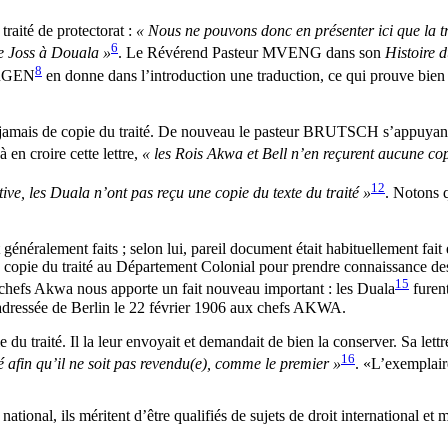
raité de protectorat :
« Nous ne pouvons donc en présenter ici que la t
6
de Joss à Douala »
. Le Révérend Pasteur MVENG dans son
Histoire
8
ORGEN
en donne dans l’introduction une traduction, ce qui prouve bien qu
 jamais de copie du traité. De nouveau le pasteur BRUTSCH s’appuyant su
 en croire cette lettre,
« les Rois Akwa et Bell n’en reçurent aucune co
12
ive, les Duala n’ont pas reçu une copie du texte du traité »
. Notons q
 généralement faits ; selon lui, pareil document était habituellement fait
opie du traité au Département Colonial pour prendre connaissance des co
15
es chefs Akwa nous apporte un fait nouveau important : les Duala
furent
dressée de Berlin le 22 février 1906 aux chefs AKWA.
du traité. Il la leur envoyait et demandait de bien la conserver. Sa le
16
é afin qu’il ne soit pas revendu(e), comme le premier »
. «L’exemplaire
national, ils méritent d’être qualifiés de sujets de droit international et