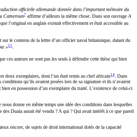
raduction officielle allemande donnée dans l’important mémoire du
7
 du Cameroun
affirme d’ailleurs la même chose. Dans son ouvrage
A
e l’original en anglais existait effectivement et était accessible au
r le contenu de la lettre d’un officier naval britannique, datant du
11
pie »
.
ue ces auteurs ne sont pas les seuls à défendre cette thèse qui bien
14
 en deux exemplaires, dont l’un était remis au chef africain
. Dans
nditions qu’ils avaient posées lors de sa signature et ils n’avaient
 bien en possession d’un exemplaire du traité. L’existence de celui-ci
ttre nous donne en même temps une idée des conditions dans lesquelles
 des Duala aurait été vendu ? A qui ? Qui avait intérêt à ce que pareil
 mieux encore, de sujets de droit international dotés de la capacité