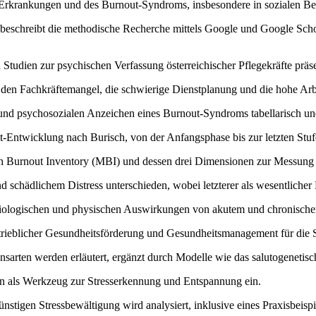
Erkrankungen und des Burnout-Syndroms, insbesondere in sozialen Be
 beschreibt die methodische Recherche mittels Google und Google Sc
Studien zur psychischen Verfassung österreichischer Pflegekräfte präs
t den Fachkräftemangel, die schwierige Dienstplanung und die hohe Arb
 und psychosozialen Anzeichen eines Burnout-Syndroms tabellarisch und
Entwicklung nach Burisch, von der Anfangsphase bis zur letzten Stufe 
ach Burnout Inventory (MBI) und dessen drei Dimensionen zur Messung
 schädlichem Distress unterschieden, wobei letzterer als wesentlicher 
 biologischen und physischen Auswirkungen von akutem und chronische
rieblicher Gesundheitsförderung und Gesundheitsmanagement für die St
sarten werden erläutert, ergänzt durch Modelle wie das salutogenetis
on als Werkzeug zur Stresserkennung und Entspannung ein.
tigen Stressbewältigung wird analysiert, inklusive eines Praxisbeispi