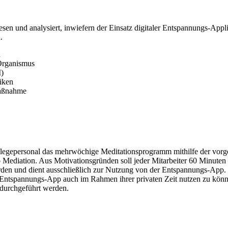
esen und analysiert, inwiefern der Einsatz digitaler Entspannungs-App
.
n
Organismus
)
iken
maßnahme
flegepersonal das mehrwöchige Meditationsprogramm mithilfe der vor
o Mediation. Aus Motivationsgründen soll jeder Mitarbeiter 60 Minuten 
rden und dient ausschließlich zur Nutzung von der Entspannungs-App. 
 Entspannungs-App auch im Rahmen ihrer privaten Zeit nutzen zu können
 durchgeführt werden.