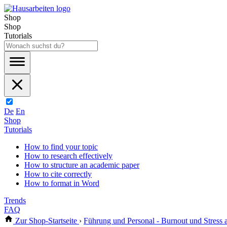
Shop
Shop
Tutorials
De
En
Shop
Tutorials
How to find your topic
How to research effectively
How to structure an academic paper
How to cite correctly
How to format in Word
Trends
FAQ
Zur Shop-Startseite
›
Führung und Personal - Burnout und Stress 