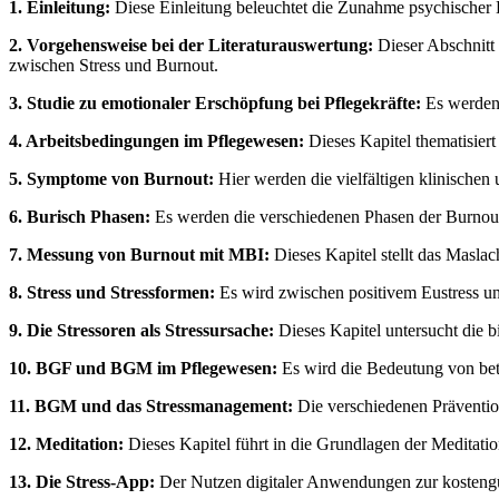
1. Einleitung:
Diese Einleitung beleuchtet die Zunahme psychischer 
2. Vorgehensweise bei der Literaturauswertung:
Dieser Abschnitt
zwischen Stress und Burnout.
3. Studie zu emotionaler Erschöpfung bei Pflegekräfte:
Es werden 
4. Arbeitsbedingungen im Pflegewesen:
Dieses Kapitel thematisier
5. Symptome von Burnout:
Hier werden die vielfältigen klinischen
6. Burisch Phasen:
Es werden die verschiedenen Phasen der Burnout-
7. Messung von Burnout mit MBI:
Dieses Kapitel stellt das Masl
8. Stress und Stressformen:
Es wird zwischen positivem Eustress und
9. Die Stressoren als Stressursache:
Dieses Kapitel untersucht die
10. BGF und BGM im Pflegewesen:
Es wird die Bedeutung von bet
11. BGM und das Stressmanagement:
Die verschiedenen Prävention
12. Meditation:
Dieses Kapitel führt in die Grundlagen der Meditati
13. Die Stress-App:
Der Nutzen digitaler Anwendungen zur kostengüns