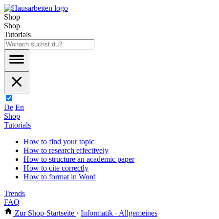
Shop
Shop
Tutorials
De
En
Shop
Tutorials
How to find your topic
How to research effectively
How to structure an academic paper
How to cite correctly
How to format in Word
Trends
FAQ
Zur Shop-Startseite
›
Informatik - Allgemeines