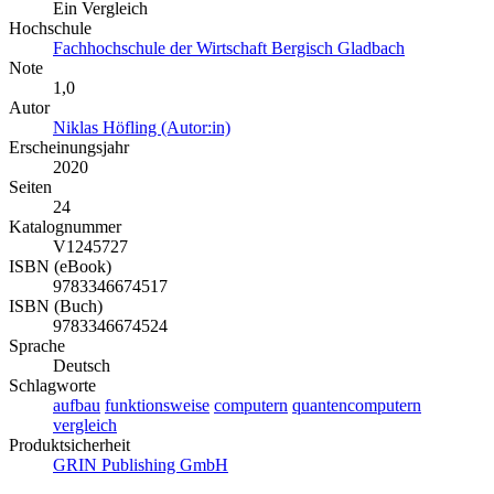
Ein Vergleich
Hochschule
Fachhochschule der Wirtschaft Bergisch Gladbach
Note
1,0
Autor
Niklas Höfling (Autor:in)
Erscheinungsjahr
2020
Seiten
24
Katalognummer
V1245727
ISBN (eBook)
9783346674517
ISBN (Buch)
9783346674524
Sprache
Deutsch
Schlagworte
aufbau
funktionsweise
computern
quantencomputern
vergleich
Produktsicherheit
GRIN Publishing GmbH