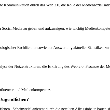
erte Kommunikation durch das Web 2.0, die Rolle der Mediensozialisat
 von Social Media zu geben und aufzuzeigen, wie wichtig Medienkompet
iologischer Fachliteratur sowie der Auswertung aktueller Statistiken zu
Analyse der Nutzerstrukturen, die Erklärung des Web 2.0, Prozesse der 
 Influencer und Medienkompetenz.
n Jugendlichen?
haffenen „Scheinwelt“ agieren; durch die geteilten Alltagsinhalte bauen