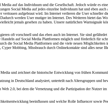
 Media auf das Individuum und die Gesellschaft. Jedoch würde es eine 
ungen Social Media auf jedes einzelne Individuum hat und eben auch a
ller vertrauen aufgebraut wird. Im Internet verlieren die User schnelle
Dadurch werden User mutiger im Internet. Des Weiteren bietet das Wo
lleicht jemals gesehen zu haben. Unsere natürlichen Warnsignale kön
eren oft vorschnell und das eben auch im Internet. Sie sind gefährdet
le Handeln auf Social Media Plattformen möglich und förderlich für schn
Durch die Social Media Plattformen und die viele neuen Möglichkeiten i
, Cyper Mobbing, Missbrauch durch Onlinekontakte sind alles neue Illeg
al Media und zeichnet die historische Entwicklung von frühen Kommuni
tzung in Deutschland analysiert, unterteilt nach Altersgruppen und bev
m Web 2.0, bei dem die Vernetzung und die Partizipation der Nutzer im
chkeitsentwicklung beeinflussen und welche Rolle Influencer sowie Pe