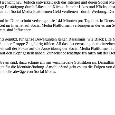
t nicht neu. Jedoch entwickelt sich das Internet und deren Social Med
ingt Bestätigung durch Likes und Klicks. Je mehr Likes und Klicks, de
tzer auf Social Media Plattformen Geld verdienen - durch Werbung. Der 
d im Durchschnitt verbringen sie 144 Minuten pro Tag dort. In Deutschl
 im Internet auf Social Media Plattformen verbringen in der es um Sel
rs sind Influencer.
ements genutzt, für ganze Bewegungen gegen Rassismus, wie Black Lif
h einer Gruppe Zugehörig fühlen. All das löst etwas in jedem einzelne
rbeit soll der Fokus auf die Auswirkung der Social Media Plattformen 
n auf den Kopf gestellt haben. Zunächst beschäftige ich mich mit der De
eten sind, dazu schaue ich mir verschiedene Statistiken an. Daraufhin 
tet für die Identitätsfindung. Anschließend geht es um die Folgen von
Nachteile abwäge von Social Media.