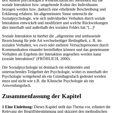
den Mitteln psychologisch wissenschaftlicher Methoden auf die
soziale Interaktion bzw. umgebende Kultur des Individuums
bezogen werden bzw. dadurch eine erhellende Beschreibung und
Erklärung erfahren. Im allgemeinsten Sinne unterucht die
Sozialpsychologie, wie sich individuelles Verhalten durch soziale
Interaktion entwickelt und modifiziert und welche Rückwirkungen
dies innerhalb und außerhalb des sozialen Feldes hat.“[...]¹
Soziale Interaktion ist hierbei die „allgemeine und umfassende
Bezeichnung für jede Art wechselseitiger Bedingtheit, z. B. im
sozialen Verhalten, wo zwei oder mehrere Versuchspersonen durch
Kommunikation einander beeinflußen können und das gemeinsame
Verhalten als Ergebnis der Interaktion angesehen werden kann
(soziale Interaktion)“ (FRÖHLICH, 2000).
Die Sozialpsychologie ist demnach ein erklärendes und
untersuchendes Teilgebiet der Psychologie, wobei es innerhalb der
Psychologie weitgehend als ein Grundlagenfach gedeutet werden
muss und nicht wie z.B. die Klinische Psychologie als ein
Anwendungsfach.
Zusammenfassung der Kapitel
1 Eine Einleitung:
Dieses Kapitel stellt das Thema vor, erläutert die
Relevanz der Begriffsbestimmung und skizziert den methodischen