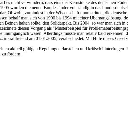
darf es nicht verwundern, dass eins der Kernstücke des deutschen Föder
1995 wurden die neuen Bundesländer vollständig in das bundesdeutsch
nd dar. Obwohl, zumindest in der Wissenschaft unumstritten, die deuts
ttdessen behalf man sich von 1990 bis 1994 mit einer Übergangslösung, 
Beinen halten sollte, den Solidarpakt. Bis 2004, so war man sich in der
eichnete diesen Vorgang als "Musterbeispiel für Problemabarbeitungs
ie unumgänglich waren. Allerdings musste man relativ bald erkennen, da
 inkrafttretend am 01.01.2005, verabschiedet. Mit Hilfe dieses Gesetz
inen aktuell gültigen Regelungen darstellen und kritisch hinterfragen.
 zu fördern.