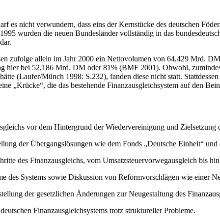
darf es nicht verwundern, dass eins der Kernstücke des deutschen Föder
1995 wurden die neuen Bundesländer vollständig in das bundesdeutsch
dar.
issen zufolge allein im Jahr 2000 ein Nettovolumen von 64,429 Mrd. 
ag hier bei 52,186 Mrd. DM oder 81% (BMF 2001). Obwohl, zumindest 
ätte (Laufer/Münch 1998: S.232), fanden diese nicht statt. Stattdess
ine „Krücke“, die das bestehende Finanzausgleichsystem auf den Beinen
sgleichs vor dem Hintergrund der Wiedervereinigung und Zielsetzung d
llung der Übergangslösungen wie dem Fonds „Deutsche Einheit“ und d
Schritte des Finanzausgleichs, vom Umsatzsteuervorwegausgleich bis 
me des Systems sowie Diskussion von Reformvorschlägen wie einer Ne
tellung der gesetzlichen Änderungen zur Neugestaltung des Finanzaus
utschen Finanzausgleichsystems trotz struktureller Probleme.