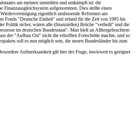
alstaates am meisten umstritten und umkämpft ist: die
e Finanzausgleichsystem aufgenommen. Dies stellte einen
che Wiedervereinigung eigentlich umfassende Reformen am
dem Fonds "Deutsche Einheit" und erfand für die Zeit von 1995 bis
 Politik sicher, wären alle (finanziellen) Brüche "verheilt" und die
prozesse im deutschen Bundesstaat". Man hielt an Althergebrachtem
ss der "Aufbau Ost" nicht die erhofften Fortschritte machte, und so
espakets soll es nun möglich sein, die neuen Bundesländer bis zum
 Besondere Aufmerksamkeit gilt hier der Frage, inwieweit es geeignet