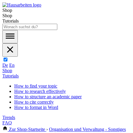
Shop
Shop
Tutorials
De
En
Shop
Tutorials
How to find your topic
How to research effectively
How to structure an academic paper
How to cite correctly
How to format in Word
Trends
FAQ
Zur Shop-Startseite
›
Organisation und Verwaltung - Sonstiges