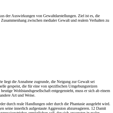
us der Auswirkungen von Gewaltdarstellungen. Ziel ist es, die
den Zusammenhang zwischen medialer Gewalt und realem Verhalten zu
rie liegt die Annahme zugrunde, die Neigung zur Gewalt sei
elle gespeist, die für eine von spezifischen Umgebungsreizen
 heutige Wohlstandsgesellschaft entgegensteht, muss er sich ab einem
 andere Art und Weise.
er durch reale Handlungen oder durch die Phantasie ausgelebt wird.
en seine innerlich aufgestaute Aggression abzureagieren. 12 Damit
essionstriebes ermöglichen soll, der sich ansonsten in realer