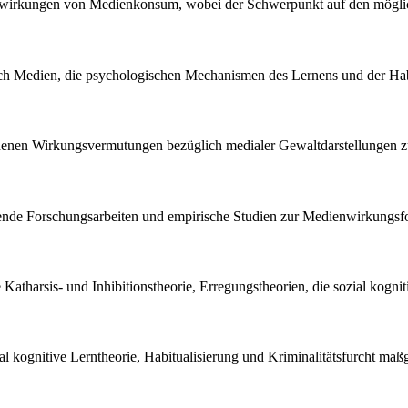
swirkungen von Medienkonsum, wobei der Schwerpunkt auf den möglich
ch Medien, die psychologischen Mechanismen des Lernens und der Habi
iedenen Wirkungsvermutungen bezüglich medialer Gewaltdarstellungen z
ehende Forschungsarbeiten und empirische Studien zur Medienwirkungsfor
Katharsis- und Inhibitionstheorie, Erregungstheorien, die sozial kognit
kognitive Lerntheorie, Habitualisierung und Kriminalitätsfurcht maßge