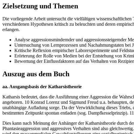
Zielsetzung und Themen
Die vorliegende Arbeit untersucht die vielfältigen wissenschaftlich
verschiedenen Hypothesen kritisch zu beleuchten und deren empiris
erlangen.
Analyse aggressionsmindernder und aggressionssteigernder Me
Untersuchung von Lernprozessen und Nachahmungstaten bei J
Kritische Reflexion empirischer Laborexperimente und Feldstu
Erörterung der Rolle von Medien bei der Entstehung von Krimin
Bewertung der Einflussfaktoren auf das Verhalten von Rezipie
Auszug aus dem Buch
aa. Ausgangsbasis der Katharsistheorie
Katharsis bedeutet, dass die Ausführung einer Aggression die Wahrsc
angeboren. 10 Konrad Lorenz und Sigmund Freud u.a. behaupten, der A
unabhängige Aufladung sorge. Da der Verwirklichung dieses Triebs, d
bestimmten Zeitpunkt spontan entladen (sog. Dampfkesselprinzip). 11
Dies kann nach Meinung der Anhänger der Katharsistheorie durch de
Phantasieaggression und aggressives Verhalten sind also gleichwerti
wird den massenmedialen Gewaltdarstellungen eine sozialhygienisch b