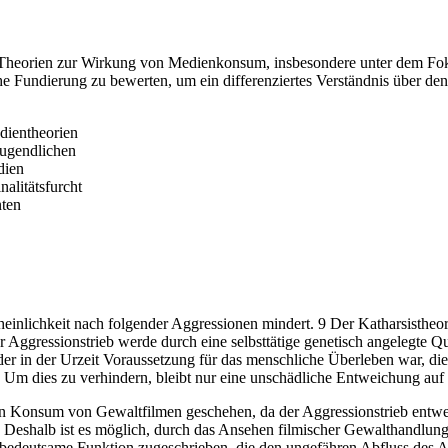
en Theorien zur Wirkung von Medienkonsum, insbesondere unter dem Fok
che Fundierung zu bewerten, um ein differenziertes Verständnis über 
dientheorien
ugendlichen
dien
alitätsfurcht
nten
heinlichkeit nach folgender Aggressionen mindert. 9 Der Katharsistheo
ggressionstrieb werde durch eine selbsttätige genetisch angelegte Qu
er in der Urzeit Voraussetzung für das menschliche Überleben war, die
 Um dies zu verhindern, bleibt nur eine unschädliche Entweichung auf
n Konsum von Gewaltfilmen geschehen, da der Aggressionstrieb entwed
g. Deshalb ist es möglich, durch das Ansehen filmischer Gewalthandlung
edeutsame Funktion zugeschrieben, die den ungefähren Abfluss des Aggr