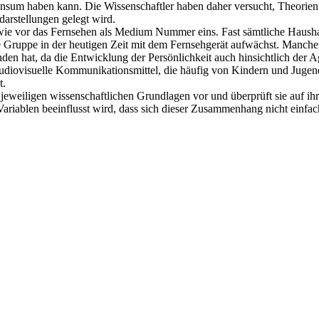
onsum haben kann. Die Wissenschaftler haben daher versucht, Theorie
rstellungen gelegt wird.
 wie vor das Fernsehen als Medium Nummer eins. Fast sämtliche Haushal
e Gruppe in der heutigen Zeit mit dem Fernsehgerät aufwächst. Manche A
n hat, da die Entwicklung der Persönlichkeit auch hinsichtlich der A
re audiovisuelle Kommunikationsmittel, die häufig von Kindern und Jug
t.
 jeweiligen wissenschaftlichen Grundlagen vor und überprüft sie auf ih
ariablen beeinflusst wird, dass sich dieser Zusammenhang nicht einfach 