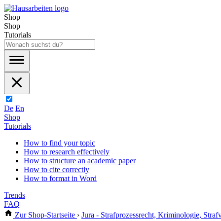
Shop
Shop
Tutorials
De
En
Shop
Tutorials
How to find your topic
How to research effectively
How to structure an academic paper
How to cite correctly
How to format in Word
Trends
FAQ
Zur Shop-Startseite
›
Jura - Strafprozessrecht, Kriminologie, Straf