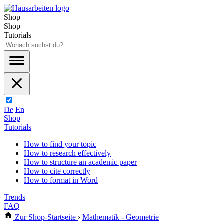
Shop
Shop
Tutorials
De
En
Shop
Tutorials
How to find your topic
How to research effectively
How to structure an academic paper
How to cite correctly
How to format in Word
Trends
FAQ
Zur Shop-Startseite
›
Mathematik - Geometrie