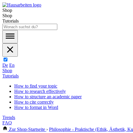
Shop
Shop
Tutorials
De
En
Shop
Tutorials
How to find your topic
How to research effectively
How to structure an academic paper
How to cite correctly
How to format in Word
Trends
FAQ
Zur Shop-Startseite
›
Philosophie - Praktische (Ethik, Ästhetik, Kul