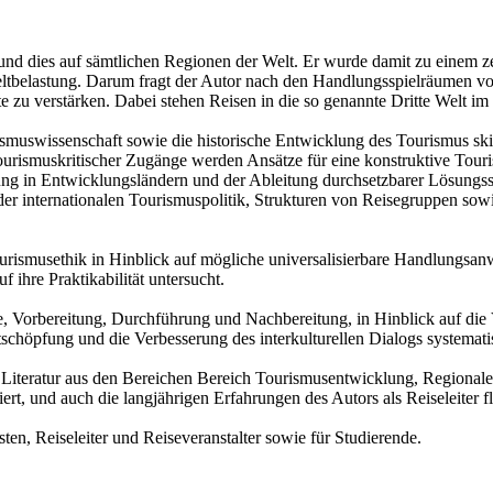
 und dies auf sämtlichen Regionen der Welt. Er wurde damit zu einem ze
elastung. Darum fragt der Autor nach den Handlungsspielräumen von 
 zu verstärken. Dabei stehen Reisen in die so genannte Dritte Welt im
rismuswissenschaft sowie die historische Entwicklung des Tourismus s
ourismuskritischer Zugänge werden Ansätze für eine konstruktive Touris
ung in Entwicklungsländern und der Ableitung durchsetzbarer Lösun
er internationalen Tourismuspolitik, Strukturen von Reisegruppen sowie 
Tourismusethik in Hinblick auf mögliche universalisierbare Handlungsa
ihre Praktikabilität untersucht.
eise, Vorbereitung, Durchführung und Nachbereitung, in Hinblick auf di
chöpfung und die Verbesserung des interkulturellen Dialogs systematis
Literatur aus den Bereichen Bereich Tourismusentwicklung, Regionalen
rt, und auch die langjährigen Erfahrungen des Autors als Reiseleiter fl
ten, Reiseleiter und Reiseveranstalter sowie für Studierende.