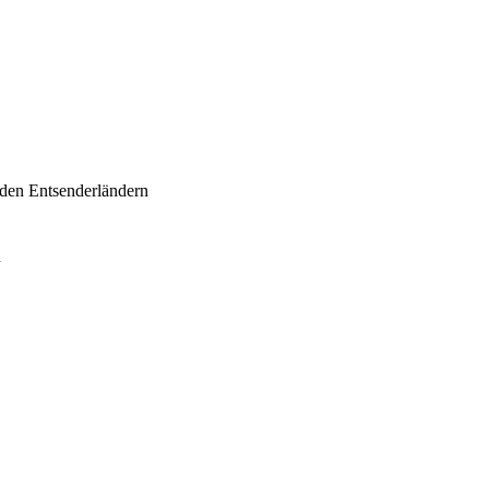
n den Entsenderländern
n