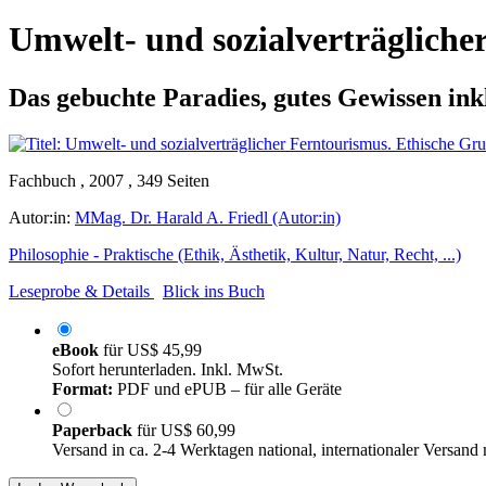
Umwelt- und sozialverträgliche
Das gebuchte Paradies, gutes Gewissen ink
Fachbuch , 2007 , 349 Seiten
Autor:in:
MMag. Dr. Harald A. Friedl (Autor:in)
Philosophie - Praktische (Ethik, Ästhetik, Kultur, Natur, Recht, ...)
Leseprobe & Details
Blick ins Buch
eBook
für
US$ 45,99
Sofort herunterladen. Inkl. MwSt.
Format:
PDF und ePUB – für alle Geräte
Paperback
für
US$ 60,99
Versand in ca. 2-4 Werktagen national, internationaler Versand