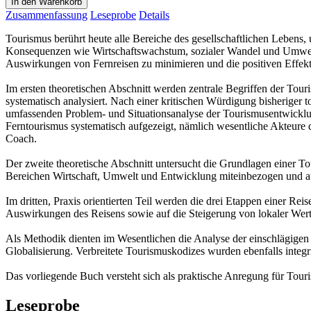
In den Warenkorb
Zusammenfassung
Leseprobe
Details
Tourismus berührt heute alle Bereiche des gesellschaftlichen Lebens,
Konsequenzen wie Wirtschaftswachstum, sozialer Wandel und Umweltb
Auswirkungen von Fernreisen zu minimieren und die positiven Effekte
Im ersten theoretischen Abschnitt werden zentrale Begriffen der Tou
systematisch analysiert. Nach einer kritischen Würdigung bisheriger t
umfassenden Problem- und Situationsanalyse der Tourismusentwickl
Ferntourismus systematisch aufgezeigt, nämlich wesentliche Akteure d
Coach.
Der zweite theoretische Abschnitt untersucht die Grundlagen einer 
Bereichen Wirtschaft, Umwelt und Entwicklung miteinbezogen und auf 
Im dritten, Praxis orientierten Teil werden die drei Etappen einer R
Auswirkungen des Reisens sowie auf die Steigerung von lokaler Werts
Als Methodik dienten im Wesentlichen die Analyse der einschlägigen 
Globalisierung. Verbreitete Tourismuskodizes wurden ebenfalls integrie
Das vorliegende Buch versteht sich als praktische Anregung für Touris
Leseprobe