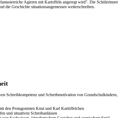
fantasiereiche Agieren mit Kartoffeln angeregt wird". Die Schülerinnen
 und die Geschichte situationsangemessen weiterschreiben.
eit
ativen Schreibkompetenz und Schreibmotivation von Grundschulkindern, i
 mit den Protagonisten Knut und Karl Kartöffelchen
fen und situativen Schreibanlässen
g von Sachwissen, künstlerischem Gestalten und szenischem Spiel