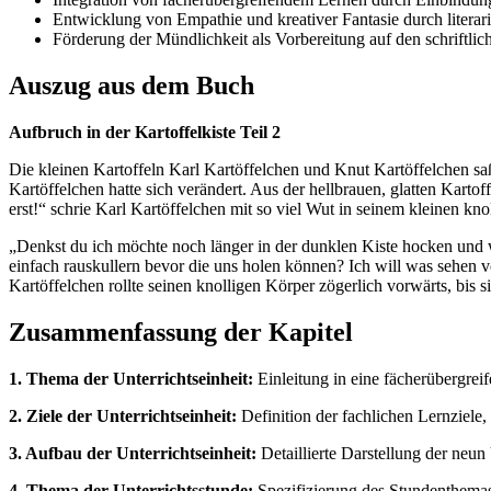
Entwicklung von Empathie und kreativer Fantasie durch literar
Förderung der Mündlichkeit als Vorbereitung auf den schriftlic
Auszug aus dem Buch
Aufbruch in der Kartoffelkiste Teil 2
Die kleinen Kartoffeln Karl Kartöffelchen und Knut Kartöffelchen sa
Kartöffelchen hatte sich verändert. Aus der hellbrauen, glatten Kartof
erst!“ schrie Karl Kartöffelchen mit so viel Wut in seinem kleinen kno
„Denkst du ich möchte noch länger in der dunklen Kiste hocken un
einfach rauskullern bevor die uns holen können? Ich will was sehen 
Kartöffelchen rollte seinen knolligen Körper zögerlich vorwärts, bis si
Zusammenfassung der Kapitel
1. Thema der Unterrichtseinheit:
Einleitung in eine fächerübergreif
2. Ziele der Unterrichtseinheit:
Definition der fachlichen Lernziele,
3. Aufbau der Unterrichtseinheit:
Detaillierte Darstellung der neun
4. Thema der Unterrichtsstunde:
Spezifizierung des Stundenthemas,