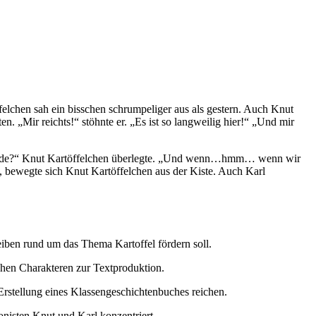
elchen sah ein bisschen schrumpeliger aus als gestern. Auch Knut
n. „Mir reichts!“ stöhnte er. „Es ist so langweilig hier!“ „Und mir
t werde?“ Knut Kartöffelchen überlegte. „Und wenn…hmm… wenn wir
g, bewegte sich Knut Kartöffelchen aus der Kiste. Auch Karl
reiben rund um das Thema Kartoffel fördern soll.
schen Charakteren zur Textproduktion.
 Erstellung eines Klassengeschichtenbuches reichen.
onisten Knut und Karl konzentriert.