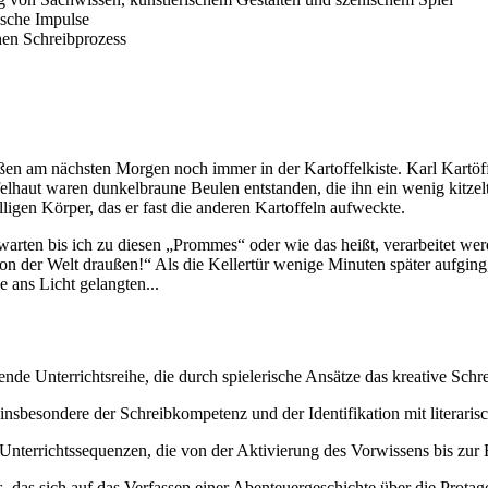
ische Impulse
hen Schreibprozess
ßen am nächsten Morgen noch immer in der Kartoffelkiste. Karl Kartöff
felhaut waren dunkelbraune Beulen entstanden, die ihn ein wenig kitzelte
lligen Körper, das er fast die anderen Kartoffeln aufweckte.
d warten bis ich zu diesen „Prommes“ oder wie das heißt, verarbeite
von der Welt draußen!“ Als die Kellertür wenige Minuten später aufgin
e ans Licht gelangten...
ende Unterrichtsreihe, die durch spielerische Ansätze das kreative Sch
 insbesondere der Schreibkompetenz und der Identifikation mit literari
 Unterrichtssequenzen, die von der Aktivierung des Vorwissens bis zur
 das sich auf das Verfassen einer Abenteuergeschichte über die Protag