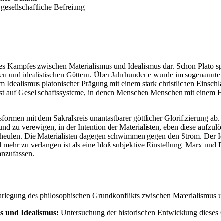
 gesellschaftliche Befreiung
e des Kampfes zwischen Materialismus und Idealismus dar. Schon Plato s
n und idealistischen Göttern. Über Jahrhunderte wurde im sogenannten a
om Idealismus platonischer Prägung mit einem stark christlichen Einschl
st auf Gesellschaftssysteme, in denen Menschen Menschen mit einem H
sformen mit dem Sakralkreis unantastbarer göttlicher Glorifizierung ab
n und zu verewigen, in der Intention der Materialisten, eben diese aufzul
heulen. Die Materialisten dagegen schwimmen gegen den Strom. Der Ideal
el mehr zu verlangen ist als eine bloß subjektive Einstellung. Marx und
anzufassen.
rlegung des philosophischen Grundkonflikts zwischen Materialismus un
s und Idealismus:
Untersuchung der historischen Entwicklung dieses 