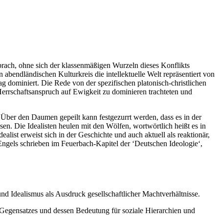
prach, ohne sich der klassenmäßigen Wurzeln dieses Konflikts
bendländischen Kulturkreis die intellektuelle Welt repräsentiert von
ag dominiert. Die Rede von der spezifischen platonisch-christlichen
errschaftsanspruch auf Ewigkeit zu dominieren trachteten und
. Über den Daumen gepeilt kann festgezurrt werden, dass es in der
ösen. Die Idealisten heulen mit den Wölfen, wortwörtlich heißt es in
ist erweist sich in der Geschichte und auch aktuell als reaktionär,
 Engels schrieben im Feuerbach-Kapitel der ‘Deutschen Ideologie‘,
d Idealismus als Ausdruck gesellschaftlicher Machtverhältnisse.
Gegensatzes und dessen Bedeutung für soziale Hierarchien und