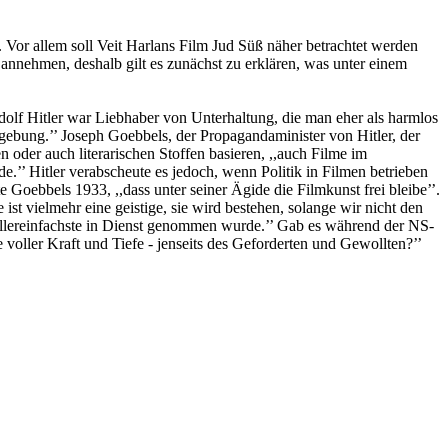
 Vor allem soll Veit Harlans Film Jud Süß näher betrachtet werden
 annehmen, deshalb gilt es zunächst zu erklären, was unter einem
 Adolf Hitler war Liebhaber von Unterhaltung, die man eher als harmlos
ebung.’’ Joseph Goebbels, der Propagandaminister von Hitler, der
n oder auch literarischen Stoffen basieren, ,,auch Filme im
.’’ Hitler verabscheute es jedoch, wenn Politik in Filmen betrieben
Goebbels 1933, ,,dass unter seiner Ägide die Filmkunst frei bleibe’’.
 ist vielmehr eine geistige, sie wird bestehen, solange wir nicht den
 Allereinfachste in Dienst genommen wurde.’’ Gab es während der NS-
voller Kraft und Tiefe - jenseits des Geforderten und Gewollten?’’