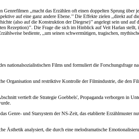
den Genrefilmen ,,macht das Erzählen oft einen doppelten Sprung über j
ektive auf eine ganz andere Ebene.’’ Die Effekte zielen ,,direkt auf 
ichte (also auf die Konstruktion der Diegese)’’ angelegt sein und auf de
erten Rezeption)’’. Die Frage die sich im Hinblick auf Veit Harlan stell
n Erzählweise bediente, ,,um seinen schwermütigen, tragischen, mythis
m des nationalsozialistischen Films und formuliert die Forschungsfrag
che Organisation und restriktive Kontrolle der Filmindustrie, die den F
bschnitt vertieft die Strategie Goebbels', Propaganda verborgen in Un
wurde.
 das Genre- und Starsystem der NS-Zeit, das etablierte Erzählmuster nu
che Ästhetik analysiert, die durch eine melodramatische Emotionalisier