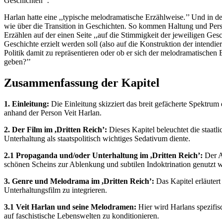
Geschichten’’.
Harlan hatte eine ,,typische melodramatische Erzählweise.’’ Und in 
wie über die Transition in Geschichten. So kommen Haltung und Persp
Erzählen auf der einen Seite ,,auf die Stimmigkeit der jeweiligen Gesch
Geschichte erzielt werden soll (also auf die Konstruktion der intendi
Politik damit zu repräsentieren oder ob er sich der melodramatische
geben?’’
Zusammenfassung der Kapitel
1. Einleitung:
Die Einleitung skizziert das breit gefächerte Spektru
anhand der Person Veit Harlan.
2. Der Film im ,Dritten Reich’:
Dieses Kapitel beleuchtet die staatli
Unterhaltung als staatspolitisch wichtiges Sedativum diente.
2.1 Propaganda und/oder Unterhaltung im ,Dritten Reich’:
Der A
schönen Scheins zur Ablenkung und subtilen Indoktrination genutzt 
3. Genre und Melodrama im ,Dritten Reich’:
Das Kapitel erläutert
Unterhaltungsfilm zu integrieren.
3.1 Veit Harlan und seine Melodramen:
Hier wird Harlans spezifis
auf faschistische Lebenswelten zu konditionieren.