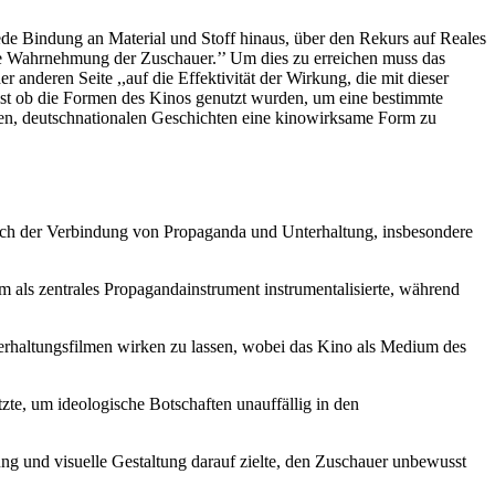
ede Bindung an Material und Stoff hinaus, über den Rekurs auf Reales
die Wahrnehmung der Zuschauer.’’ Um dies zu erreichen muss das
r anderen Seite ,,auf die Effektivität der Wirkung, die mit dieser
t, ist ob die Formen des Kinos genutzt wurden, um eine bestimmte
chen, deutschnationalen Geschichten eine kinowirksame Form zu
e nach der Verbindung von Propaganda und Unterhaltung, insbesondere
ilm als zentrales Propagandainstrument instrumentalisierte, während
terhaltungsfilmen wirken zu lassen, wobei das Kino als Medium des
tzte, um ideologische Botschaften unauffällig in den
ung und visuelle Gestaltung darauf zielte, den Zuschauer unbewusst