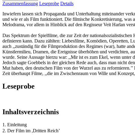
Zusammenfassung
Leseprobe
Details
Inwiefern lassen sich Propaganda und Unterhaltung miteinander verknü
und wie er als Film funktioniert. Die filmische Konkretisierung, was
Melodrama, vor allem in Hinblick auf den Regisseur Veit Harlan vers
Das Spektrum der Spielfilme, die zur Zeit der nationalsozialistischen
definieren kann. Dazu zählten: Liebesfilme, Komödien, Operetten, L
auch ,,zuständig für die Filmproduktion des Regimes (war), hatte ander
Künstlermilieu, Dramen, die Ereignisse überhöhen und verdichten, auf
wurde. Seine Aussage hierzu war: ,,Mir ist es zum Ekel, wenn unter d
Jedoch sagte Goebbels in der gleichen Rede auch, dass man nicht denken
Mut haben, den deutschen Film von der Wurzel aus zu reformieren.’’ 
Zeit überhaupt Filme, ,,die im Zwischenraum von Wille und Konzept, 
Leseprobe
Inhaltsverzeichnis
1. Einleitung
2. Der Film im ,Dritten Reich’