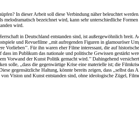
pfen? In dieser Arbeit soll diese Verbindung näher beleuchtet werden.
 als melodramatisch bezeichnet wird, kann sehr unterschiedliche Formen
tanden wird.
 Herrschaft in Deutschland entstanden sind, ist außergewöhnlich breit.
ustspiele und Revuefilme ,,mit aufregenden Figuren in glamouröser Umg
e Vorlieben’’. Für ihn waren eher Filme interessant, die auf historische
 dass im Publikum das nationale und politische Gewissen gestärkt werde
em Vorwand der Kunst Politik gemacht wird.’’ Dahingehend versicherte 
 solle, ,,dass die gegenwärtige Krise eine materielle ist; die Filmkrise
Diese gegensätzliche Haltung, könnte bereits zeigen, dass ,,selbst das
von Vision und Kunst entstanden sind, ohne ideologische Zügel, Filme 