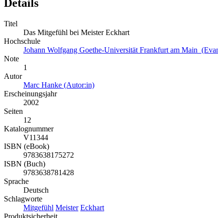
Details
Titel
Das Mitgefühl bei Meister Eckhart
Hochschule
Johann Wolfgang Goethe-Universität Frankfurt am Main (Evan
Note
1
Autor
Marc Hanke (Autor:in)
Erscheinungsjahr
2002
Seiten
12
Katalognummer
V11344
ISBN (eBook)
9783638175272
ISBN (Buch)
9783638781428
Sprache
Deutsch
Schlagworte
Mitgefühl
Meister
Eckhart
Produktsicherheit