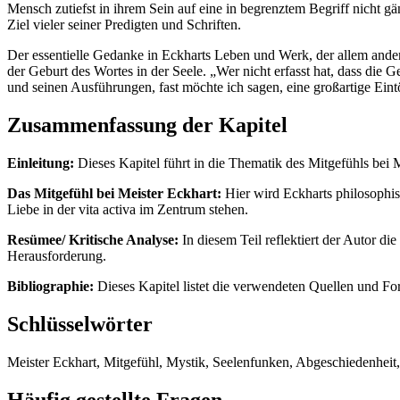
Mensch zutiefst in ihrem Sein auf eine in begrenztem Begriff nicht g
Ziel vieler seiner Predigten und Schriften.
Der essentielle Gedanke in Eckharts Leben und Werk, der allem andere
der Geburt des Wortes in der Seele. „Wer nicht erfasst hat, dass die
und seinen Ausführungen, fast möchte ich sagen, eine großartige 
Zusammenfassung der Kapitel
Einleitung:
Dieses Kapitel führt in die Thematik des Mitgefühls bei M
Das Mitgefühl bei Meister Eckhart:
Hier wird Eckharts philosophi
Liebe in der vita activa im Zentrum stehen.
Resümee/ Kritische Analyse:
In diesem Teil reflektiert der Autor d
Herausforderung.
Bibliographie:
Dieses Kapitel listet die verwendeten Quellen und For
Schlüsselwörter
Meister Eckhart, Mitgefühl, Mystik, Seelenfunken, Abgeschiedenheit, Go
Häufig gestellte Fragen