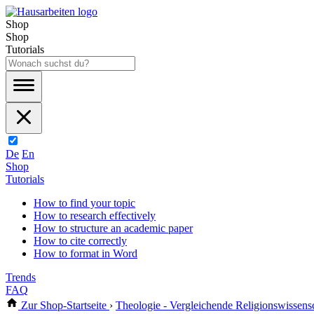
Shop
Shop
Tutorials
De
En
Shop
Tutorials
How to find your topic
How to research effectively
How to structure an academic paper
How to cite correctly
How to format in Word
Trends
FAQ
Zur Shop-Startseite
›
Theologie - Vergleichende Religionswissens