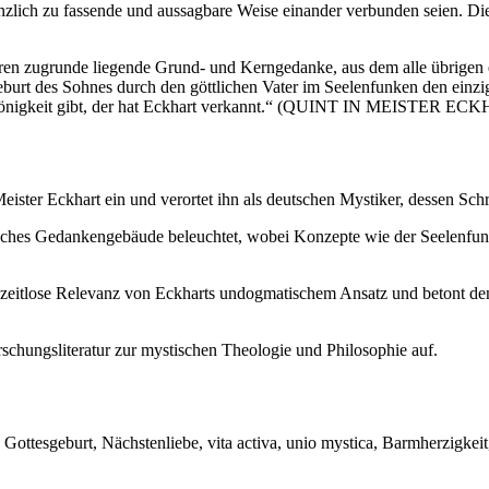
änzlich zu fassende und aussagbare Weise einander verbunden seien. Die
n zugrunde liegende Grund- und Kerngedanke, aus dem alle übrigen einer
 Geburt des Sohnes durch den göttlichen Vater im Seelenfunken den einzi
Eintönigkeit gibt, der hat Eckhart verkannt.“ (QUINT IN MEISTER EC
eister Eckhart ein und verortet ihn als deutschen Mystiker, dessen Sch
sches Gedankengebäude beleuchtet, wobei Konzepte wie der Seelenfunk
ie zeitlose Relevanz von Eckharts undogmatischem Ansatz und betont den
schungsliteratur zur mystischen Theologie und Philosophie auf.
ttesgeburt, Nächstenliebe, vita activa, unio mystica, Barmherzigkeit, c