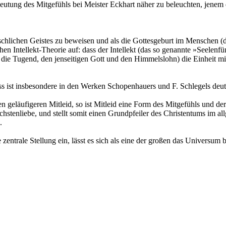
eutung des Mitgefühls bei Meister Eckhart näher zu beleuchten, jenem 
chlichen Geistes zu beweisen und als die Gottesgeburt im Menschen (di
en Intellekt-Theorie auf: dass der Intellekt (das so genannte »Seelenfü
h, die Tugend, den jenseitigen Gott und den Himmelslohn) die Einheit 
uss ist insbesondere in den Werken Schopenhauers und F. Schlegels deut
n geläufigeren Mitleid, so ist Mitleid eine Form des Mitgefühls und d
chstenliebe, und stellt somit einen Grundpfeiler des Christentums im all
.
zentrale Stellung ein, lässt es sich als eine der großen das Universu