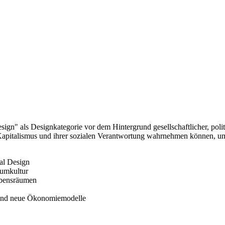
gn" als Designkategorie vor dem Hintergrund gesellschaftlicher, polit
italismus und ihrer sozialen Verantwortung wahrnehmen können, um d
al Design
sumkultur
ebensräumen
 und neue Ökonomiemodelle