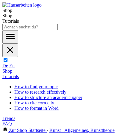
Shop
Shop
Tutorials
De
En
Shop
Tutorials
How to find your topic
How to research effectively
How to structure an academic paper
How to cite correctly
How to format in Word
Trends
FAQ
Zur Shop-Startseite
›
Kunst - Allgemeines, Kunsttheorie