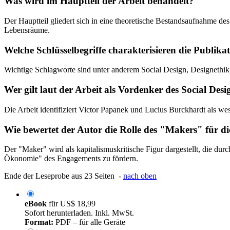
Was wird im Hauptteil der Arbeit behandelt?
Der Hauptteil gliedert sich in eine theoretische Bestandsaufnahme de
Lebensräume.
Welche Schlüsselbegriffe charakterisieren die Publika
Wichtige Schlagworte sind unter anderem Social Design, Designethik,
Wer gilt laut der Arbeit als Vordenker des Social Desi
Die Arbeit identifiziert Victor Papanek und Lucius Burckhardt als we
Wie bewertet der Autor die Rolle des "Makers" für di
Der "Maker" wird als kapitalismuskritische Figur dargestellt, die d
Ökonomie" des Engagements zu fördern.
Ende der Leseprobe aus 23 Seiten -
nach oben
eBook
für
US$ 18,99
Sofort herunterladen. Inkl. MwSt.
Format:
PDF – für alle Geräte