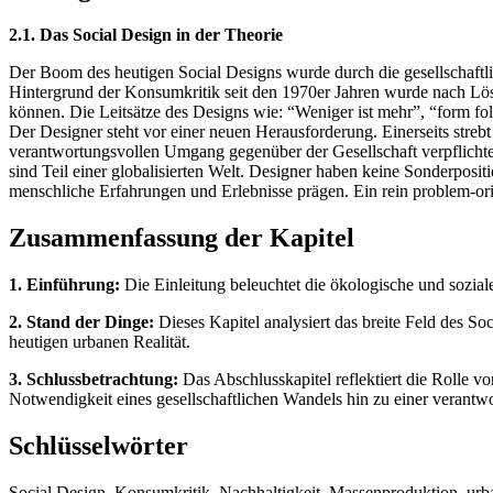
2.1. Das Social Design in der Theorie
Der Boom des heutigen Social Designs wurde durch die gesellschaftl
Hintergrund der Konsumkritik seit den 1970er Jahren wurde nach L
können. Die Leitsätze des Designs wie: “Weniger ist mehr”, “form f
Der Designer steht vor einer neuen Herausforderung. Einerseits stre
verantwortungsvollen Umgang gegenüber der Gesellschaft verpflichtet. 
sind Teil einer globalisierten Welt. Designer haben keine Sonderposi
menschliche Erfahrungen und Erlebnisse prägen. Ein rein problem-ori
Zusammenfassung der Kapitel
1. Einführung:
Die Einleitung beleuchtet die ökologische und sozial
2. Stand der Dinge:
Dieses Kapitel analysiert das breite Feld des So
heutigen urbanen Realität.
3. Schlussbetrachtung:
Das Abschlusskapitel reflektiert die Rolle 
Notwendigkeit eines gesellschaftlichen Wandels hin zu einer verant
Schlüsselwörter
Social Design, Konsumkritik, Nachhaltigkeit, Massenproduktion, urba