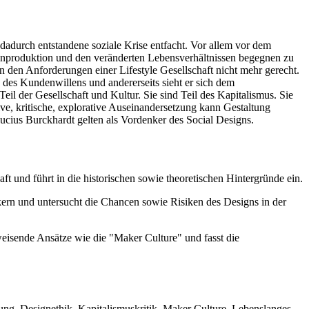
adurch entstandene soziale Krise entfacht. Vor allem vor dem
nproduktion und den veränderten Lebensverhältnissen begegnen zu
den Anforderungen einer Lifestyle Gesellschaft nicht mehr gerecht.
des Kundenwillens und andererseits sieht er sich dem
il der Gesellschaft und Kultur. Sie sind Teil des Kapitalismus. Sie
ive, kritische, explorative Auseinandersetzung kann Gestaltung
ucius Burckhardt gelten als Vordenker des Social Designs.
 und führt in die historischen sowie theoretischen Hintergründe ein.
ikern und untersucht die Chancen sowie Risiken des Designs in der
weisende Ansätze wie die "Maker Culture" und fasst die
tung, Designethik, Kapitalismuskritik, Maker Culture, Lebenslanges