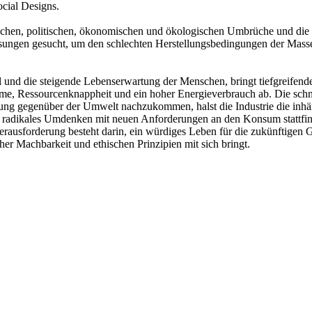
ocial Designs.
ichen, politischen, ökonomischen und ökologischen Umbrüche und die d
sungen gesucht, um den schlechten Herstellungsbedingungen der Mass
nd die steigende Lebenserwartung der Menschen, bringt tiefgreifende
e, Ressourcenknappheit und ein hoher Energieverbrauch ab. Die schn
rtung gegenüber der Umwelt nachzukommen, halst die Industrie die inh
in radikales Umdenken mit neuen Anforderungen an den Konsum stattfin
erausforderung besteht darin, ein würdiges Leben für die zukünftigen 
er Machbarkeit und ethischen Prinzipien mit sich bringt.