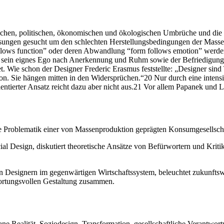
ichen, politischen, ökonomischen und ökologischen Umbrüche und die d
ösungen gesucht um den schlechten Herstellungsbedingungen der Masse
ollows function” oder deren Abwandlung “form follows emotion” werden 
bt sein eignes Ego nach Anerkennung und Ruhm sowie der Befriedigung 
Wie schon der Designer Frederic Erasmus feststellte: „Designer sind Te
tion. Sie hängen mitten in den Widersprüchen.“20 Nur durch eine intens
entierter Ansatz reicht dazu aber nicht aus.21 Vor allem Papanek und L
e Problematik einer von Massenproduktion geprägten Konsumgesellschaft
cial Design, diskutiert theoretische Ansätze von Befürwortern und Krit
von Designern im gegenwärtigen Wirtschaftssystem, beleuchtet zukunfts
wortungsvollen Gestaltung zusammen.
ne Realität, Soziodesign, Transformation, gesellschaftliche Verantwor