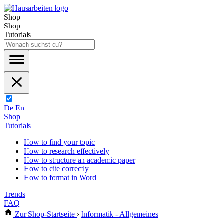
Shop
Shop
Tutorials
De
En
Shop
Tutorials
How to find your topic
How to research effectively
How to structure an academic paper
How to cite correctly
How to format in Word
Trends
FAQ
Zur Shop-Startseite
›
Informatik - Allgemeines