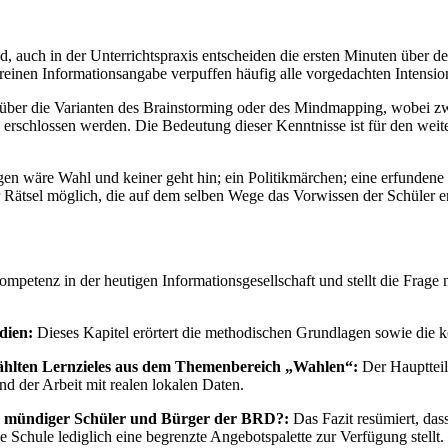
d, auch in der Unterrichtspraxis entscheiden die ersten Minuten über d
 reinen Informationsangabe verpuffen häufig alle vorgedachten Intensio
über die Varianten des Brainstorming oder des Mindmapping, wobei zwis
erschlossen werden. Die Bedeutung dieser Kenntnisse ist für den weit
en wäre Wahl und keiner geht hin; ein Politikmärchen; eine erfundene 
der Rätsel möglich, die auf dem selben Wege das Vorwissen der Schüler 
mpetenz in der heutigen Informationsgesellschaft und stellt die Frag
dien:
Dieses Kapitel erörtert die methodischen Grundlagen sowie die
wählten Lernzieles aus dem Themenbereich „Wahlen“:
Der Hauptteil 
d der Arbeit mit realen lokalen Daten.
ng mündiger Schüler und Bürger der BRD?:
Das Fazit resümiert, da
Schule lediglich eine begrenzte Angebotspalette zur Verfügung stellt.