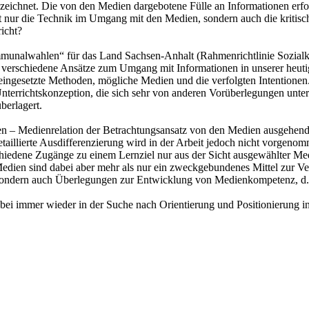
zeichnet. Die von den Medien dargebotene Fülle an Informationen erfo
nur die Technik im Umgang mit den Medien, sondern auch die kritisch
richt?
unalwahlen“ für das Land Sachsen-Anhalt (Rahmenrichtlinie Sozialkun
rschiedene Ansätze zum Umgang mit Informationen in unserer heutigen
 eingesetzte Methoden, mögliche Medien und die verfolgten Intentione
terrichtskonzeption, die sich sehr von anderen Vorüberlegungen unte
berlagert.
den – Medienrelation der Betrachtungsansatz von den Medien ausgehen
taillierte Ausdifferenzierung wird in der Arbeit jedoch nicht vorgeno
dene Zugänge zu einem Lernziel nur aus der Sicht ausgewählter Medi
. Medien sind dabei aber mehr als nur ein zweckgebundenes Mittel zur 
, sondern auch Überlegungen zur Entwicklung von Medienkompetenz, d. 
bei immer wieder in der Suche nach Orientierung und Positionierung in