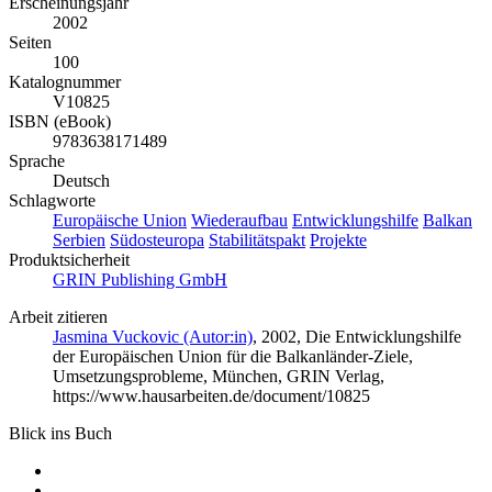
Erscheinungsjahr
2002
Seiten
100
Katalognummer
V10825
ISBN (eBook)
9783638171489
Sprache
Deutsch
Schlagworte
Europäische Union
Wiederaufbau
Entwicklungshilfe
Balkan
Serbien
Südosteuropa
Stabilitätspakt
Projekte
Produktsicherheit
GRIN Publishing GmbH
Arbeit zitieren
Jasmina Vuckovic (Autor:in)
, 2002, Die Entwicklungshilfe
der Europäischen Union für die Balkanländer-Ziele,
Umsetzungsprobleme, München, GRIN Verlag,
https://www.hausarbeiten.de/document/10825
Blick ins Buch