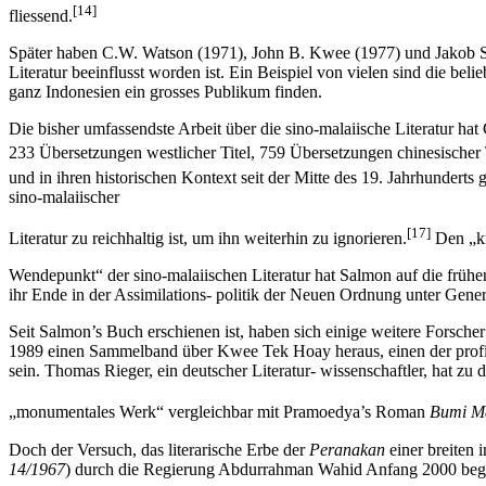
[14]
fliessend.
Später haben C.W. Watson (1971), John B. Kwee (1977) und Jakob Su
Literatur beeinflusst worden ist. Ein Beispiel von vielen sind die be
ganz Indonesien ein grosses Publikum finden.
Die bisher umfassendste Arbeit über die sino-malaiische Literatur hat
233 Übersetzungen westlicher Titel, 759 Übersetzungen chinesischer
und in ihren historischen Kontext seit der Mitte des 19. Jahrhunderts 
sino-malaiischer
[17]
Literatur zu reichhaltig ist, um ihn weiterhin zu ignorieren.
Den „kr
Wendepunkt“ der sino-malaiischen Literatur hat Salmon auf die frühen
ihr Ende in der Assimilations- politik der Neuen Ordnung unter Genera
Seit Salmon’s Buch erschienen ist, haben sich einige weitere Forsch
1989 einen Sammelband über Kwee Tek Hoay heraus, einen der profi
sein. Thomas Rieger, ein deutscher Literatur- wissenschaftler, ha
„monumentales Werk“ vergleichbar mit Pramoedya’s Roman
Bumi M
Doch der Versuch, das literarische Erbe der
Peranakan
einer breiten 
14/1967
) durch die Regierung Abdurrahman Wahid Anfang 2000 begi