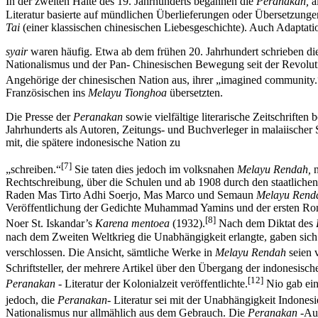
In der zweiten Hälte des 19. Jahrhunderts begannen die
Peranakan,
al
Literatur basierte auf mündlichen Überlieferungen oder Übersetzung
Tai
(einer klassischen chinesischen Liebesgeschichte). Auch Adaptatio
syair
waren häufig. Etwa ab dem frühen 20. Jahrhundert schrieben d
Nationalismus und der Pan- Chinesischen Bewegung seit der Revolut
Angehörige der chinesischen Nation aus, ihrer „imagined community.
Französischen ins
Melayu Tionghoa
übersetzten.
Die Presse der
Peranakan
sowie vielfältige literarische Zeitschrifte
Jahrhunderts als Autoren, Zeitungs- und Buchverleger in malaiischer 
mit, die spätere indonesische Nation zu
[7]
„schreiben.“
Sie taten dies jedoch im volksnahen
Melayu Rendah,
n
Rechtschreibung, über die Schulen und ab 1908 durch den staatliche
Raden Mas Tirto Adhi Soerjo, Mas Marco und Semaun
Melayu Rend
Veröffentlichung der Gedichte Muhammad Yamins und der ersten Ro
[8]
Noer St. Iskandar’s
Karena mentoea
(1932).
Nach dem Diktat des
nach dem Zweiten Weltkrieg die Unabhängigkeit erlangte, gaben sich in
verschlossen. Die Ansicht, sämtliche Werke in
Melayu Rendah
seien v
Schriftsteller, der mehrere Artikel über den Übergang der indonesisc
[12]
Peranakan
- Literatur der Kolonialzeit veröffentlichte.
Nio gab ein
jedoch, die
Peranakan-
Literatur sei mit der Unabhängigkeit Indones
Nationalismus nur allmählich aus dem Gebrauch. Die
Peranakan
-Aut