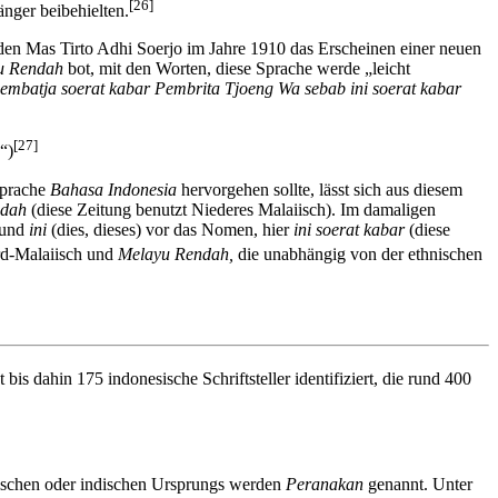
[26]
änger beibehielten.
den Mas Tirto Adhi Soerjo im Jahre 1910 das Erscheinen einer neuen
u Rendah
bot, mit den Worten, diese Sprache werde „leicht
embatja soerat kabar Pembrita Tjoeng Wa sebab ini soerat kabar
[27]
“)
sprache
Bahasa Indonesia
hervorgehen sollte, lässt sich aus diesem
ndah
(diese Zeitung benutzt Niederes Malaiisch). Im damaligen
 und
ini
(dies, dieses) vor das Nomen, hier
ini soerat kabar
(diese
rd-Malaiisch und
Melayu Rendah,
die unabhängig von der ethnischen
is dahin 175 indonesische Schriftsteller identifiziert, die rund 400
bischen oder indischen Ursprungs werden
Peranakan
genannt. Unter