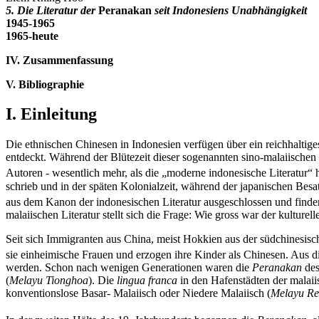
5. Die Literatur der
Peranakan
seit Indonesiens Unabhängigkeit
1945-1965
1965-heute
IV. Zusammenfassung
V. Bibliographie
I. Einleitung
Die ethnischen Chinesen in Indonesien verfügen über ein reichhaltiges 
entdeckt. Während der Blütezeit dieser sogenannten sino-malaiische
Autoren - wesentlich mehr, als die „moderne indonesische Literatur“ 
schrieb und in der späten Kolonialzeit, während der japanischen Besa
aus dem Kanon der indonesischen Literatur ausgeschlossen und finden s
malaiischen Literatur stellt sich die Frage: Wie gross war der kulture
Seit sich Immigranten aus China, meist Hokkien aus der südchinesisch
sie einheimische Frauen und erzogen ihre Kinder als Chinesen. Aus 
werden. Schon nach wenigen Generationen waren die
Peranakan
des
(
Melayu Tionghoa
). Die
lingua franca
in den Hafenstädten der malaii
konventionslose Basar- Malaiisch oder Niedere Malaiisch (
Melayu R