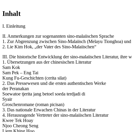
Inhalt
I. Einleitung
II. Anmerkungen zur sogenannten sino-malaiischen Sprache
1. Zur Abgrenzung zwischen Sino-Malaiisch (Melayu Tionghoa) und
2. Lie Kim Hok, „der Vater des Sino-Malaiischen“
III. Die historische Entwicklung der sino-malaiischen Literatur, ihre 
1. Übersetzungen aus der chinesischen Literatur
Sam Kok
Sam Pek – Eng Tai
Kung Fu-Geschichten (cerita silat)
2. Das Pressewesen und die ersten authentischen Werke
der Peranakan
Soewatoe tjerita jang betoel soeda terdjadi di
Syair
Groschenromane (roman picisan)
3. Das nationale Erwachen Chinas in der Literatur
4. Herausragende Vertreter der sino-malaiischen Literatur
Kwee Tek Hoay
Njoo Cheong Seng
Liem Khing Hoo