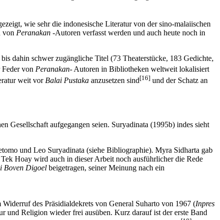
gt, wie sehr die indonesische Literatur von der sino-malaiischen
in von
Peranakan
-Autoren verfasst werden und auch heute noch in
5 bis dahin schwer zugängliche Titel (73 Theaterstücke, 183 Gedichte,
r Feder von
Peranakan-
Autoren in Bibliotheken weltweit lokalisiert
[16]
eratur weit vor
Balai Pustaka
anzusetzen sind
und der Schatz an
en Gesellschaft aufgegangen seien. Suryadinata (1995b) indes sieht
Oetomo und Leo Suryadinata (siehe Bibliographie). Myra Sidharta gab
Tek Hoay wird auch in dieser Arbeit noch ausführlicher die Rede
i Boven Digoel
beigetragen, seiner Meinung nach ein
m Widerruf des Präsidialdekrets von General Suharto von 1967 (
Inpres
r und Religion wieder frei ausüben. Kurz darauf ist der erste Band