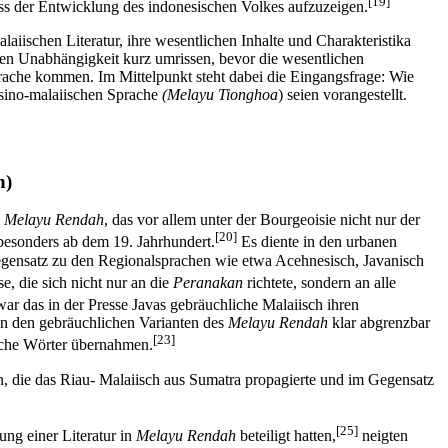
[19]
s der Entwicklung des indonesischen Volkes aufzuzeigen.
aiischen Literatur, ihre wesentlichen Inhalte und Charakteristika
chen Unabhängigkeit kurz umrissen, bevor die wesentlichen
prache kommen. Im Mittelpunkt steht dabei die Eingangsfrage: Wie
 sino-malaiischen Sprache
(Melayu Tionghoa
) seien vorangestellt.
h)
s
Melayu Rendah
, das vor allem unter der Bourgeoisie nicht nur der
[20]
 besonders ab dem 19. Jahrhundert.
Es diente in den urbanen
 Gegensatz zu den Regionalsprachen wie etwa Acehnesisch, Javanisch
se, die sich nicht nur an die
Peranakan
richtete, sondern an alle
war das in der Presse Javas gebräuchliche Malaiisch ihren
von den gebräuchlichen Varianten des
Melayu Rendah
klar abgrenzbar
[23]
sche Wörter übernahmen.
en, die das Riau- Malaiisch aus Sumatra propagierte und im Gegensatz
[25]
ng einer Literatur in
Melayu Rendah
beteiligt hatten,
neigten