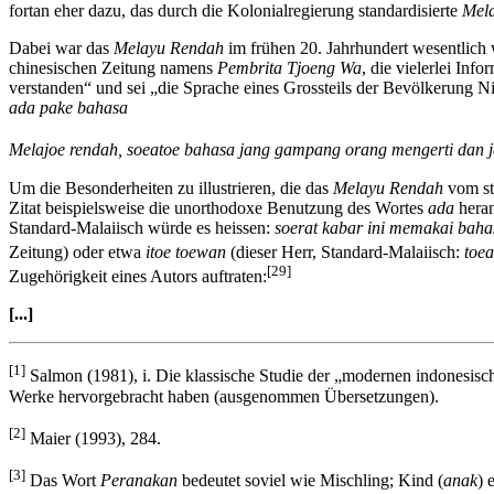
fortan eher dazu, das durch die Kolonialregierung standardisierte
Mela
Dabei war das
Melayu Rendah
im frühen 20. Jahrhundert wesentlich we
chinesischen Zeitung namens
Pembrita Tjoeng Wa
, die vielerlei In
verstanden“ und sei „die Sprache eines Grossteils der Bevölkerung N
ada pake bahasa
Melajoe rendah, soeatoe bahasa jang gampang orang mengerti dan j
Um die Besonderheiten zu illustrieren, die das
Melayu Rendah
vom st
Zitat beispielsweise die unorthodoxe Benutzung des Wortes
ada
heran
Standard-Malaiisch würde es heissen:
soerat kabar ini memakai baha
Zeitung) oder etwa
itoe toewan
(dieser Herr, Standard-Malaiisch:
toea
[29]
Zugehörigkeit eines Autors auftraten:
[...]
[1]
Salmon (1981), i. Die klassische Studie der „modernen indonesischen
Werke hervorgebracht haben (ausgenommen Übersetzungen).
[2]
Maier (1993), 284.
[3]
Das Wort
Peranakan
bedeutet soviel wie Mischling; Kind (
anak
) 