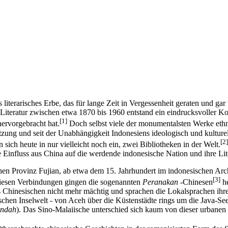
literarisches Erbe, das für lange Zeit in Vergessenheit geraten und gar
n Literatur zwischen etwa 1870 bis 1960 entstand ein eindrucksvoller
[1]
hervorgebracht hat.
Doch selbst viele der monumentalsten Werke ethni
tzung und seit der Unabhängigkeit Indonesiens ideologisch und kulture
[2]
ich heute in nur vielleicht noch ein, zwei Bibliotheken in der Welt.
lle Einfluss aus China auf die werdende indonesische Nation und ihre Lit
en Provinz Fujian, ab etwa dem 15. Jahrhundert im indonesischen Archip
[3]
diesen Verbindungen gingen die sogenannten
Peranakan
-Chinesen
he
 Chinesischen nicht mehr mächtig und sprachen die Lokalsprachen ihr
schen Inselwelt - von Aceh über die Küstenstädte rings um die Java-See
endah
). Das Sino-Malaiische unterschied sich kaum von dieser urbanen