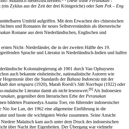
ino- Malaiisch niederzuschreiben.
Diese frühe
Peranakan
-
k
(ein Zyklus aus der Zeit der drei Königreiche) oder
Sam Pek – Eng
nmittelbaren Umfeld aufgriffen. Mit dem Erwachen des chinesischen
hichten und Romanen ihr neues Selbstverständnis als überseeische
nakan
Romane aus dem Niederländischen, Englischen und
ersten Nicht- Niederländer, die in der zweiten Hälfte des 19.
rgreifenden Sprache und Literatur in Niederländisch-Indien und halfen
iederländische Kolonialregierung ab 1901 durch Van Ophuysens
schon auch bekannte einheimische, nationalistische Autoren wie
ie Hegemonie über die Standards der
Bahasa Indonesia
mit der
Azab dan sengsara
(1920), Marah Roesli’s
Sitti Noerbaja
(1922) oder
[9]
no-malaiische Literatur damit als nicht lesenswert.
Als Indonesien
ranakan,
gegenüber dem literarischen Erbe der
Peranakan
n bildeten Pramoedya Ananta Toer, ein führender indonesischer
 Nio Joe Lan, der 1962 eine allgemeine Einführung in die
ratur und fasste die wichtigsten Werke zusammen. Seine Ansicht
Das Niedere Malaiisch kam auch unter dem Druck des indonesischen
nicht über Nacht ihre Eigenheiten. Der Übergang war vielmehr