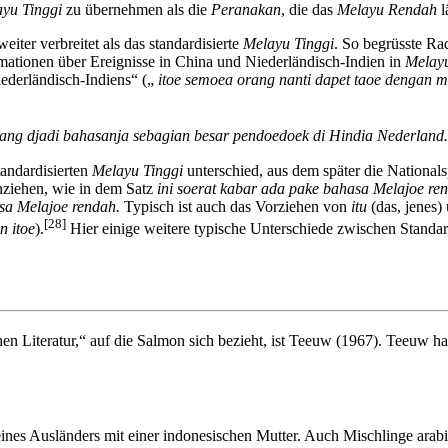
yu Tinggi
zu übernehmen als die
Peranakan
, die das
Melayu Rendah
l
iter verbreitet als das standardisierte
Melayu Tinggi
. So begrüsste Ra
formationen über Ereignisse in China und Niederländisch-Indien in
Melay
iederländisch-Indiens“ („
itoe semoea orang nanti dapet taoe dengan m
ang djadi bahasanja sebagian besar pendoedoek di Hindia Nederland.
andardisierten
Melayu Tinggi
unterschied, aus dem später die National
ziehen, wie in dem Satz
ini soerat kabar ada pake bahasa Melajoe re
sa Melajoe rendah.
Typisch ist auch das Vorziehen von
itu
(das, jenes)
[28]
n itoe
).
Hier einige weitere typische Unterschiede zwischen Standa
 Literatur,“ auf die Salmon sich bezieht, ist Teeuw (1967). Teeuw hat b
eines Ausländers mit einer indonesischen Mutter. Auch Mischlinge ara