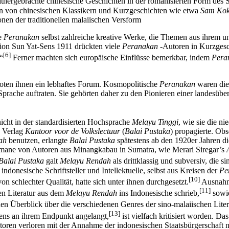
thergebrachte chinesische Geschichten in der romanisierten Form des S
en von chinesischen Klassikern und Kurzgeschichten wie etwa
Sam Ko
nen der traditionellen malaiischen Versform
ie
Peranakan
selbst zahlreiche kreative Werke, die Themen aus ihrem u
ion Sun Yat-Sens 1911 drückten viele
Peranakan
-Autoren in Kurzgesc
[6]
“
Ferner machten sich europäische Einflüsse bemerkbar, indem
Pera
n boten ihnen ein lebhaftes Forum. Kosmopolitische
Peranakan
waren die 
Sprache auftraten. Sie gehörten daher zu den Pionieren einer landesübe
icht in der standardisierten Hochsprache
Melayu Tinggi
, wie sie die n
n Verlag
Kantoor voor de Volkslectuur
(
Balai Pustaka
) propagierte. Ob
ah
benutzen, erlangte
Balai Pustaka
spätestens ab den 1920er Jahren d
mane von Autoren aus Minangkabau in Sumatra, wie Merari Siregar’s
Balai Pustaka
galt
Melayu Rendah
als drittklassig und subversiv, die si
donesische Schriftsteller und Intellektuelle, selbst aus Kreisen der
Pe
[10]
on schlechter Qualität, hatte sich unter ihnen durchgesetzt.
Ausnahme
[11]
hen Literatur aus dem
Melayu Rendah
ins Indonesische schrieb,
sowie
en Überblick über die verschiedenen Genres der sino-malaiischen Lite
[13]
iens an ihrem Endpunkt angelangt,
ist vielfach kritisiert worden. 
oren verloren mit der Annahme der indonesischen Staatsbürgerschaft 