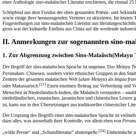
einer Anthologie sino-malaiischer Literatur erschienen, die einmal 2
Schöpfend aus dem Fundus der oben genannten Primär- und Sekundärlite
sowie einige ihrer herausragenden Vertreter zu skizzieren. Im letzten
Fragestellungen zur sino-malaiischen Literatur aus literaturgeschic
gross war der kulturelle Einfluss aus China auf die werdende indone
II. Anmerkungen zur sogenannten sino-ma
1. Zur Abgrenzung zwischen Sino-Malaiisch(Melayu
Der Begriff der sino-malaiischen Sprache ist ungenau. Das
Melayu T
Peranakan-
Chinesen, sondern vieler ethnischer Gruppen in den Städt
Zentren der gesamten malaiischen Welt (
alam Melayu
) als
lingua fra
[21]
oder Makassarisch.
Einen enormen Beitrag zur Verbreitung und Ve
Menschen in Niederländisch-Indien, die Malaiisch verstanden – unabh
niederländischen, eurasischen, javanischen und chinesischen Lesern 
ist, kann nur in den Übersetzungen aus traditioneller chinesischer Lite
Der Ursprung des Begriffs einer sino-malaiischen Sprache ist vielmeh
dazu alles, was ausserhalb ihrer Kontrolle, vor allem eben von
Perana
[24]
„wilde Presse“ und „Schundliteratur“ abstempelte.
Einheimische un