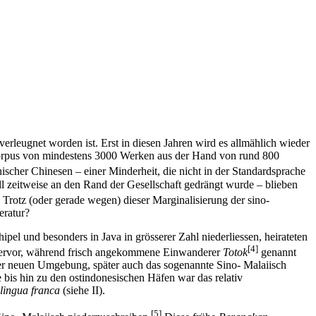
 verleugnet worden ist. Erst in diesen Jahren wird es allmählich wieder
 Korpus von mindestens 3000 Werken aus der Hand von rund 800
scher Chinesen – einer Minderheit, die nicht in der Standardsprache
ll zeitweise an den Rand der Gesellschaft gedrängt wurde – blieben
Trotz (oder gerade wegen) dieser Marginalisierung der sino-
eratur?
el und besonders in Java in grösserer Zahl niederliessen, heirateten
[4]
rvor, während frisch angekommene Einwanderer
Totok
genannt
er neuen Umgebung, später auch das sogenannte Sino- Malaiisch
 bis hin zu den ostindonesischen Häfen war das relativ
lingua franca
(siehe II).
[5]