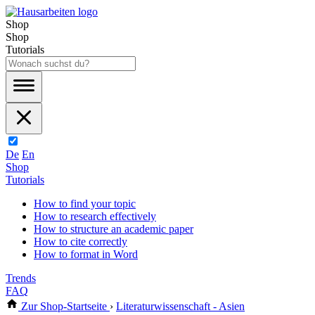
Shop
Shop
Tutorials
De
En
Shop
Tutorials
How to find your topic
How to research effectively
How to structure an academic paper
How to cite correctly
How to format in Word
Trends
FAQ
Zur Shop-Startseite
›
Literaturwissenschaft - Asien