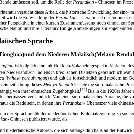
5 Bände umfassen soll, um die Rolle der
Peranakan
- Chinesen im Prozes
ratur versucht diese Arbeit, die historische Entwicklung der sino- mal
 Teil wird die Entwicklung der
Peranakan
-Literatur seit der Indonesis
htlicher Perspektive in einer kurzen Zusammenfassung noch einmal zur S
sische Nation und ihre Literatur? Einige Anmerkungen zur sogenannten
laiischen Sprache
 Tionghoa)und dem Niederen Malaiisch(Melayu Renda
ionghoa
ist lediglich eine mit Hokkien-Vokabeln gespickte Variation de
en Niederländisch-Indiens in kreolischen Dialekten gebräuchlich war,
nca
(
bahasa perhubungan
) und galt als fortschrittlich und modern im
reinheitlichung dieses
Melayu Rendah
leistete die sino-malaiische Pres
[22]
ängig von ihrer ethnischen Zugehörigkeit.
Bis in die 1920er Jahre 
gleichermassen verständlich. Von einer sino-malaiischen Sprache, die 
ratur die Rede sein, in denen ihre
Peranakan-
Übersetzer viele chinesi
r in der Sprachpolitik der niederländischen Kolonialregierung zu such
kan-
Chinesen publiziert wurde, als
d niederländische Autoren, die sich anfangs durchaus an der Entwicklu