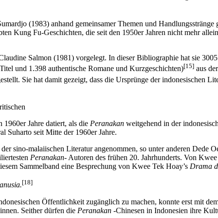
mardjo (1983) anhand gemeinsamer Themen und Handlungsstränge gezei
liebten Kung Fu-Geschichten, die seit den 1950er Jahren nicht mehr alle
 Claudine Salmon (1981) vorgelegt. In dieser Bibliographie hat sie 300
[15]
 Titel und 1.398 authentische Romane und Kurzgeschichten)
aus de
gestellt. Sie hat damit gezeigt, dass die Ursprünge der indonesischen Lit
itischen
 1960er Jahre datiert, als die
Peranakan
weitgehend in der indonesisch
l Suharto seit Mitte der 1960er Jahre.
er der sino-malaiischen Literatur angenommen, so unter anderen Dede 
liertesten
Peranakan-
Autoren des frühen 20. Jahrhunderts. Von Kwee 
t zu diesem Sammelband eine Besprechung von Kwee Tek Hoay’s
Drama d
[18]
anusia.
indonesischen Öffentlichkeit zugänglich zu machen, konnte erst mit de
nnen. Seither dürfen die
Peranakan
-Chinesen in Indonesien ihre Kultu