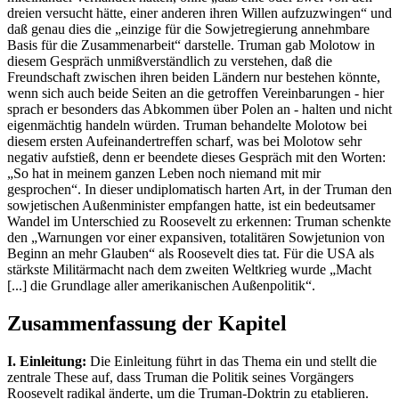
dreien versucht hätte, einer anderen ihren Willen aufzuzwingen“ und
daß genau dies die „einzige für die Sowjetregierung annehmbare
Basis für die Zusammenarbeit“ darstelle. Truman gab Molotow in
diesem Gespräch unmißverständlich zu verstehen, daß die
Freundschaft zwischen ihren beiden Ländern nur bestehen könnte,
wenn sich auch beide Seiten an die getroffen Vereinbarungen - hier
sprach er besonders das Abkommen über Polen an - halten und nicht
eigenmächtig handeln würden. Truman behandelte Molotow bei
diesem ersten Aufeinandertreffen scharf, was bei Molotow sehr
negativ aufstieß, denn er beendete dieses Gespräch mit den Worten:
„So hat in meinem ganzen Leben noch niemand mit mir
gesprochen“. In dieser undiplomatisch harten Art, in der Truman den
sowjetischen Außenminister empfangen hatte, ist ein bedeutsamer
Wandel im Unterschied zu Roosevelt zu erkennen: Truman schenkte
den „Warnungen vor einer expansiven, totalitären Sowjetunion von
Beginn an mehr Glauben“ als Roosevelt dies tat. Für die USA als
stärkste Militärmacht nach dem zweiten Weltkrieg wurde „Macht
[...] die Grundlage aller amerikanischen Außenpolitik“.
Zusammenfassung der Kapitel
I. Einleitung:
Die Einleitung führt in das Thema ein und stellt die
zentrale These auf, dass Truman die Politik seines Vorgängers
Roosevelt radikal änderte, um die Truman-Doktrin zu etablieren.