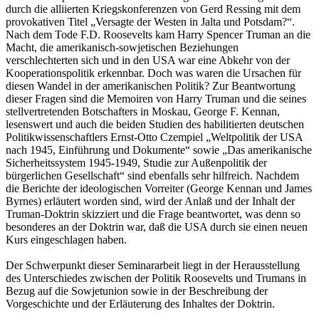
durch die alliierten Kriegskonferenzen von Gerd Ressing mit dem
provokativen Titel „Versagte der Westen in Jalta und Potsdam?“.
Nach dem Tode F.D. Roosevelts kam Harry Spencer Truman an die
Macht, die amerikanisch-sowjetischen Beziehungen
verschlechterten sich und in den USA war eine Abkehr von der
Kooperationspolitik erkennbar. Doch was waren die Ursachen für
diesen Wandel in der amerikanischen Politik? Zur Beantwortung
dieser Fragen sind die Memoiren von Harry Truman und die seines
stellvertretenden Botschafters in Moskau, George F. Kennan,
lesenswert und auch die beiden Studien des habilitierten deutschen
Politikwissenschaftlers Ernst-Otto Czempiel „Weltpolitik der USA
nach 1945, Einführung und Dokumente“ sowie „Das amerikanische
Sicherheitssystem 1945-1949, Studie zur Außenpolitik der
bürgerlichen Gesellschaft“ sind ebenfalls sehr hilfreich. Nachdem
die Berichte der ideologischen Vorreiter (George Kennan und James
Byrnes) erläutert worden sind, wird der Anlaß und der Inhalt der
Truman-Doktrin skizziert und die Frage beantwortet, was denn so
besonderes an der Doktrin war, daß die USA durch sie einen neuen
Kurs eingeschlagen haben.
Der Schwerpunkt dieser Seminararbeit liegt in der Herausstellung
des Unterschiedes zwischen der Politik Roosevelts und Trumans in
Bezug auf die Sowjetunion sowie in der Beschreibung der
Vorgeschichte und der Erläuterung des Inhaltes der Doktrin.