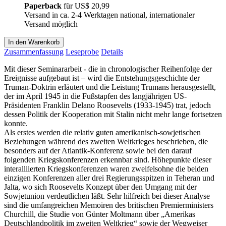
Paperback
für
US$ 20,99
Versand in ca. 2-4 Werktagen national, internationaler
Versand möglich
In den Warenkorb
Zusammenfassung
Leseprobe
Details
Mit dieser Seminararbeit - die in chronologischer Reihenfolge der
Ereignisse aufgebaut ist – wird die Entstehungsgeschichte der
Truman-Doktrin erläutert und die Leistung Trumans herausgestellt,
der im April 1945 in die Fußstapfen des langjährigen US-
Präsidenten Franklin Delano Roosevelts (1933-1945) trat, jedoch
dessen Politik der Kooperation mit Stalin nicht mehr lange fortsetzen
konnte.
Als erstes werden die relativ guten amerikanisch-sowjetischen
Beziehungen während des zweiten Weltkrieges beschrieben, die
besonders auf der Atlantik-Konferenz sowie bei den darauf
folgenden Kriegskonferenzen erkennbar sind. Höhepunkte dieser
interalliierten Kriegskonferenzen waren zweifelsohne die beiden
einzigen Konferenzen aller drei Regierungsspitzen in Teheran und
Jalta, wo sich Roosevelts Konzept über den Umgang mit der
Sowjetunion verdeutlichen läßt. Sehr hilfreich bei dieser Analyse
sind die umfangreichen Memoiren des britischen Premierministers
Churchill, die Studie von Günter Moltmann über „Amerikas
Deutschlandpolitik im zweiten Weltkrieg“ sowie der Wegweiser