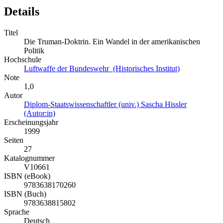
Details
Titel
Die Truman-Doktrin. Ein Wandel in der amerikanischen
Politik
Hochschule
Luftwaffe der Bundeswehr (Historisches Institut)
Note
1,0
Autor
Diplom-Staatswissenschaftler (univ.) Sascha Hissler
(Autor:in)
Erscheinungsjahr
1999
Seiten
27
Katalognummer
V10661
ISBN (eBook)
9783638170260
ISBN (Buch)
9783638815802
Sprache
Deutsch