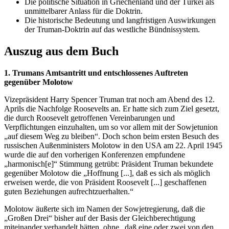
Die politische Situation in Griechenland und der Türkei als
unmittelbarer Anlass für die Doktrin.
Die historische Bedeutung und langfristigen Auswirkungen
der Truman-Doktrin auf das westliche Bündnissystem.
Auszug aus dem Buch
1. Trumans Amtsantritt und entschlossenes Auftreten
gegenüber Molotow
Vizepräsident Harry Spencer Truman trat noch am Abend des 12.
Aprils die Nachfolge Roosevelts an. Er hatte sich zum Ziel gesetzt,
die durch Roosevelt getroffenen Vereinbarungen und
Verpflichtungen einzuhalten, um so vor allem mit der Sowjetunion
„auf diesem Weg zu bleiben“. Doch schon beim ersten Besuch des
russischen Außenministers Molotow in den USA am 22. April 1945
wurde die auf den vorherigen Konferenzen empfundene
„harmonisch[e]“ Stimmung getrübt: Präsident Truman bekundete
gegenüber Molotow die „Hoffnung [...], daß es sich als möglich
erweisen werde, die von Präsident Roosevelt [...] geschaffenen
guten Beziehungen aufrechtzuerhalten.“
Molotow äußerte sich im Namen der Sowjetregierung, daß die
„Großen Drei“ bisher auf der Basis der Gleichberechtigung
miteinander verhandelt hätten, ohne „daß eine oder zwei von den