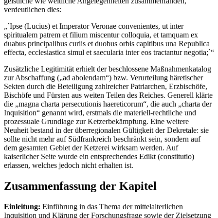
geistliche wie weltliche Angelegenheiten zusammenfanden,
verdeutlichen dies:
„´Ipse (Lucius) et Imperator Veronae convenientes, ut inter
spiritualem patrem et filium miscentur colloquia, et tamquam ex
duabus principalibus curiis et duobus orbis capitibus una Republica
effecta, ecclesiastica simul et saecularia inter eos tractantur negotia;`“
Zusätzliche Legitimität erhielt der beschlossene Maßnahmenkatalog
zur Abschaffung („ad abolendam“) bzw. Verurteilung häretischer
Sekten durch die Beteiligung zahlreicher Patriarchen, Erzbischöfe,
Bischöfe und Fürsten aus weiten Teilen des Reiches. Generell klärte
die „magna charta persecutionis haereticorum“, die auch „charta der
Inquisition“ genannt wird, erstmals die materiell-rechtliche und
prozessuale Grundlage zur Ketzerbekämpfung. Eine weitere
Neuheit bestand in der überregionalen Gültigkeit der Dekretale: sie
sollte nicht mehr auf Südfrankreich beschränkt sein, sondern auf
dem gesamten Gebiet der Ketzerei wirksam werden. Auf
kaiserlicher Seite wurde ein entsprechendes Edikt (constitutio)
erlassen, welches jedoch nicht erhalten ist.
Zusammenfassung der Kapitel
Einleitung:
Einführung in das Thema der mittelalterlichen
Inquisition und Klärung der Forschungsfrage sowie der Zielsetzung