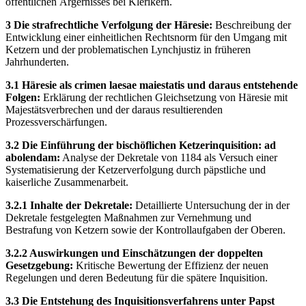
öffentlichen Ärgernisses bei Klerikern.
3 Die strafrechtliche Verfolgung der Häresie:
Beschreibung der
Entwicklung einer einheitlichen Rechtsnorm für den Umgang mit
Ketzern und der problematischen Lynchjustiz in früheren
Jahrhunderten.
3.1 Häresie als crimen laesae maiestatis und daraus entstehende
Folgen:
Erklärung der rechtlichen Gleichsetzung von Häresie mit
Majestätsverbrechen und der daraus resultierenden
Prozessverschärfungen.
3.2 Die Einführung der bischöflichen Ketzerinquisition: ad
abolendam:
Analyse der Dekretale von 1184 als Versuch einer
Systematisierung der Ketzerverfolgung durch päpstliche und
kaiserliche Zusammenarbeit.
3.2.1 Inhalte der Dekretale:
Detaillierte Untersuchung der in der
Dekretale festgelegten Maßnahmen zur Vernehmung und
Bestrafung von Ketzern sowie der Kontrollaufgaben der Oberen.
3.2.2 Auswirkungen und Einschätzungen der doppelten
Gesetzgebung:
Kritische Bewertung der Effizienz der neuen
Regelungen und deren Bedeutung für die spätere Inquisition.
3.3 Die Entstehung des Inquisitionsverfahrens unter Papst