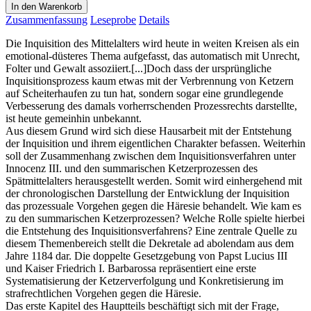
In den Warenkorb
Zusammenfassung
Leseprobe
Details
Die Inquisition des Mittelalters wird heute in weiten Kreisen als ein
emotional-düsteres Thema aufgefasst, das automatisch mit Unrecht,
Folter und Gewalt assoziiert.[...]Doch dass der ursprüngliche
Inquisitionsprozess kaum etwas mit der Verbrennung von Ketzern
auf Scheiterhaufen zu tun hat, sondern sogar eine grundlegende
Verbesserung des damals vorherrschenden Prozessrechts darstellte,
ist heute gemeinhin unbekannt.
Aus diesem Grund wird sich diese Hausarbeit mit der Entstehung
der Inquisition und ihrem eigentlichen Charakter befassen. Weiterhin
soll der Zusammenhang zwischen dem Inquisitionsverfahren unter
Innocenz III. und den summarischen Ketzerprozessen des
Spätmittelalters herausgestellt werden. Somit wird einhergehend mit
der chronologischen Darstellung der Entwicklung der Inquisition
das prozessuale Vorgehen gegen die Häresie behandelt. Wie kam es
zu den summarischen Ketzerprozessen? Welche Rolle spielte hierbei
die Entstehung des Inquisitionsverfahrens? Eine zentrale Quelle zu
diesem Themenbereich stellt die Dekretale ad abolendam aus dem
Jahre 1184 dar. Die doppelte Gesetzgebung von Papst Lucius III
und Kaiser Friedrich I. Barbarossa repräsentiert eine erste
Systematisierung der Ketzerverfolgung und Konkretisierung im
strafrechtlichen Vorgehen gegen die Häresie.
Das erste Kapitel des Hauptteils beschäftigt sich mit der Frage,