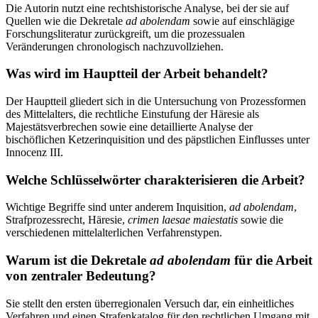
Die Autorin nutzt eine rechtshistorische Analyse, bei der sie auf
Quellen wie die Dekretale
ad abolendam
sowie auf einschlägige
Forschungsliteratur zurückgreift, um die prozessualen
Veränderungen chronologisch nachzuvollziehen.
Was wird im Hauptteil der Arbeit behandelt?
Der Hauptteil gliedert sich in die Untersuchung von Prozessformen
des Mittelalters, die rechtliche Einstufung der Häresie als
Majestätsverbrechen sowie eine detaillierte Analyse der
bischöflichen Ketzerinquisition und des päpstlichen Einflusses unter
Innocenz III.
Welche Schlüsselwörter charakterisieren die Arbeit?
Wichtige Begriffe sind unter anderem Inquisition,
ad abolendam
,
Strafprozessrecht, Häresie,
crimen laesae maiestatis
sowie die
verschiedenen mittelalterlichen Verfahrenstypen.
Warum ist die Dekretale
ad abolendam
für die Arbeit
von zentraler Bedeutung?
Sie stellt den ersten überregionalen Versuch dar, ein einheitliches
Verfahren und einen Strafenkatalog für den rechtlichen Umgang mit