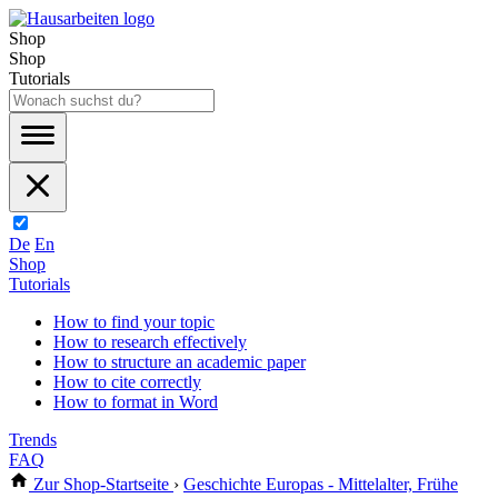
Shop
Shop
Tutorials
De
En
Shop
Tutorials
How to find your topic
How to research effectively
How to structure an academic paper
How to cite correctly
How to format in Word
Trends
FAQ
Zur Shop-Startseite
›
Geschichte Europas - Mittelalter, Frühe