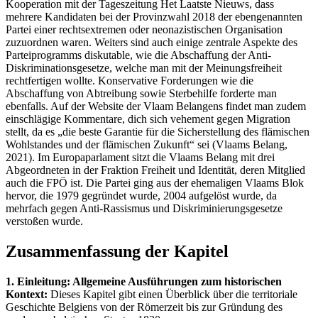
Kooperation mit der Tageszeitung Het Laatste Nieuws, dass
mehrere Kandidaten bei der Provinzwahl 2018 der ebengenannten
Partei einer rechtsextremen oder neonazistischen Organisation
zuzuordnen waren. Weiters sind auch einige zentrale Aspekte des
Parteiprogramms diskutable, wie die Abschaffung der Anti-
Diskriminationsgesetze, welche man mit der Meinungsfreiheit
rechtfertigen wollte. Konservative Forderungen wie die
Abschaffung von Abtreibung sowie Sterbehilfe forderte man
ebenfalls. Auf der Website der Vlaam Belangens findet man zudem
einschlägige Kommentare, dich sich vehement gegen Migration
stellt, da es „die beste Garantie für die Sicherstellung des flämischen
Wohlstandes und der flämischen Zukunft“ sei (Vlaams Belang,
2021). Im Europaparlament sitzt die Vlaams Belang mit drei
Abgeordneten in der Fraktion Freiheit und Identität, deren Mitglied
auch die FPÖ ist. Die Partei ging aus der ehemaligen Vlaams Blok
hervor, die 1979 gegründet wurde, 2004 aufgelöst wurde, da
mehrfach gegen Anti-Rassismus und Diskriminierungsgesetze
verstoßen wurde.
Zusammenfassung der Kapitel
1. Einleitung: Allgemeine Ausführungen zum historischen
Kontext:
Dieses Kapitel gibt einen Überblick über die territoriale
Geschichte Belgiens von der Römerzeit bis zur Gründung des