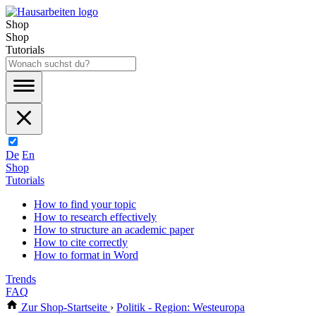
Shop
Shop
Tutorials
De
En
Shop
Tutorials
How to find your topic
How to research effectively
How to structure an academic paper
How to cite correctly
How to format in Word
Trends
FAQ
Zur Shop-Startseite
›
Politik - Region: Westeuropa